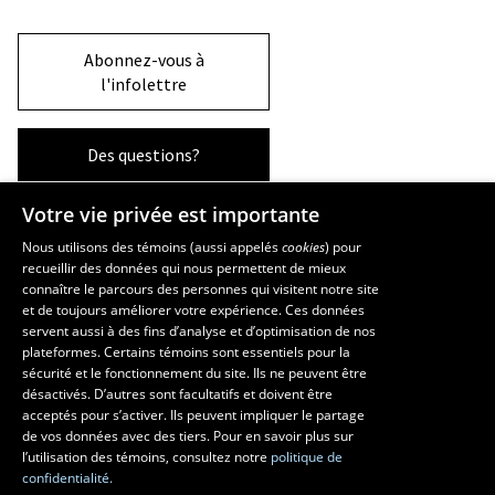
Abonnez-vous à
l'infolettre
Des questions?
Votre vie privée est importante
La Faculté et ses écoles
Nous utilisons des témoins (aussi appelés
cookies
) pour
recueillir des données qui nous permettent de mieux
Faculté d’aménagement, d’architecture, d’art et de design
connaître le parcours des personnes qui visitent notre site
École d’art
et de toujours améliorer votre expérience. Ces données
servent aussi à des fins d’analyse et d’optimisation de nos
École supérieure d’aménagement du territoire et de développement
plateformes. Certains témoins sont essentiels pour la
régional
sécurité et le fonctionnement du site. Ils ne peuvent être
École d’architecture
désactivés. D’autres sont facultatifs et doivent être
École de design
acceptés pour s’activer. Ils peuvent impliquer le partage
de vos données avec des tiers. Pour en savoir plus sur
l’utilisation des témoins, consultez notre
politique de
confidentialité.