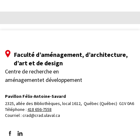
Faculté d’aménagement, d’architecture,
d’art et de design
Centre de recherche en
aménagementet développement
Pavillon Félix-Antoine-Savard
2325, allée des Bibliothèques, local 1612, 
Québec (Québec)  G1V 0A6
Téléphone : 
418 656-7558
Courriel :
crad@crad.ulaval.ca
Suivez-nous sur Facebook
Suivez-nous sur LinkedIn