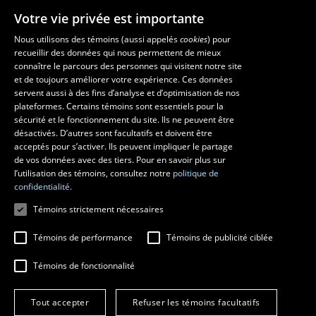
Votre vie privée est importante
La Faculté et ses écoles
Nous utilisons des témoins (aussi appelés
cookies
) pour
recueillir des données qui nous permettent de mieux
Faculté d’aménagement, d’architecture, d’art et de design
connaître le parcours des personnes qui visitent notre site
École d’art
et de toujours améliorer votre expérience. Ces données
servent aussi à des fins d’analyse et d’optimisation de nos
École supérieure d’aménagement du territoire et de développement
plateformes. Certains témoins sont essentiels pour la
régional
sécurité et le fonctionnement du site. Ils ne peuvent être
École d’architecture
désactivés. D’autres sont facultatifs et doivent être
École de design
acceptés pour s’activer. Ils peuvent impliquer le partage
de vos données avec des tiers. Pour en savoir plus sur
l’utilisation des témoins, consultez notre
politique de
confidentialité.
Témoins strictement nécessaires
Témoins de performance
Témoins de publicité ciblée
Témoins de fonctionnalité
© 2026 Université Laval
Tous droits réservés
Tout accepter
Refuser les témoins facultatifs
Conditions générales d'utilisation