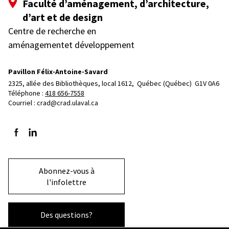
Faculté d’aménagement, d’architecture,
d’art et de design
Centre de recherche en
aménagementet développement
Pavillon Félix-Antoine-Savard
2325, allée des Bibliothèques, local 1612, 
Québec (Québec)  G1V 0A6
Téléphone : 
418 656-7558
Courriel :
crad@crad.ulaval.ca
Suivez-nous sur Facebook
Suivez-nous sur LinkedIn
Abonnez-vous à
l'infolettre
Des questions?