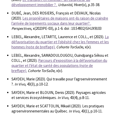
développement immobilier ? .
Urbanité
, Hiver(x), p.35-38.
DUBÉ, Jean, DES ROSIERS, François et DEVAUX, Nicolas
(2023).
Les propriétaires de maisons ont-ils raison de craindre
l’arrivée de logements sociaux dans leur quartier? .
Perspectives
, x(2023PE-03), p.1-6. doi : 10.54932/GHJX9103
LEBEL, Alexandre, LETARTE, Laurence et COLL., et (2023).
La
défavorisation du quartier et l’obésité chez les femmes et les
hommes (note de breffage).
Cohorte TorSaDe
, x(x).
LEBEL, Alexandre, SAMADOULOUGOU, Ouindpanga Sékou et
COLL., et (2023).
Parcours d’exposition à la défavorisation du
quartier et l’état de santé des populations (note de
breffage).
Cohorte TorSaDe
, x(x).
SAYDEH, Marie (2023). Qui travaille pour l’agroenvironnement
?.
In Vivo
, 43(3), p.10-12.
SAYDEH, Marie et BLOUIN, Denis (2023). Paysages agricoles
et services écosystémiques.
In Vivo
, 43(4), p.8-11.
SAYDEH, Marie et SCATTOLIN, Mikaël (2023). Les pratiques
agroenvironnementales au Québec.
In Vivo
, 43(1), p.10-11.