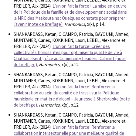
FREILER, Alix (2024).
L’union fait la force ! La mise en oeuvre
de la Politique de la famille et de développement social dans
la MRC des Maskoutains : Quelques constats pour préparer
l’avenir (note de breffage).
Harmonics
, x(x), p.14.
SHANKARDASS, Ketan, O'CAMPO, Patricia, BAYOUMI, Ahmed,
MUNTANER, Carles, KOKKINEN, Lauri, LEBEL, Alexandre et
FREILER, Alix (2024).
L’union fait la force! Créer des
collectivités florissantes pour optimiser la qualité de vie à
Chatham-Kent grâce au Community Leaders’ Cabinet (note
de breffage).
Harmonics
, x(x), p.12.
SHANKARDASS, Ketan, O'CAMPO, Patricia, BAYOUMI, Ahmed,
MUNTANER, Carles, KOKKINEN, Lauri, LEBEL, Alexandre et
FREILER, Alix (2024).
L’union fait la force! Renforcer la
collaboration au sein du comité de travail sur la Politique
municipale en matière d’alcool – Jeunesse à Sherbrooke (note
de breffage).
Harmonics
, x(x), p.12.
SHANKARDASS, Ketan, O'CAMPO, Patricia, BAYOUMI, Ahmed,
MUNTANER, Carles, KOKKINEN, Lauri, LEBEL, Alexandre et
FREILER, Alix (2024).
L’union fait la force! Renforcer la
collaboration intersectorielle pour une meilleure qualité de