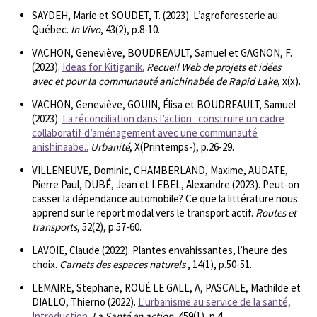
SAYDEH, Marie et SOUDET, T. (2023). L’agroforesterie au
Québec.
In Vivo
, 43(2), p.8-10.
VACHON, Geneviève, BOUDREAULT, Samuel et GAGNON, F.
(2023).
Ideas for Kitiganik.
Recueil Web de projets et idées
avec et pour la communauté anichinabée de Rapid Lake
, x(x).
VACHON, Geneviève, GOUIN, Élisa et BOUDREAULT, Samuel
(2023).
La réconciliation dans l’action : construire un cadre
collaboratif d’aménagement avec une communauté
anishinaabe..
Urbanité
, X(Printemps-), p.26-29.
VILLENEUVE, Dominic, CHAMBERLAND, Maxime, AUDATE,
Pierre Paul, DUBÉ, Jean et LEBEL, Alexandre (2023). Peut-on
casser la dépendance automobile? Ce que la littérature nous
apprend sur le report modal vers le transport actif.
Routes et
transports
, 52(2), p.57-60.
LAVOIE, Claude (2022). Plantes envahissantes, l’heure des
choix.
Carnets des espaces naturels
, 14(1), p.50-51.
LEMAIRE, Stephane, ROUÉ LE GALL, A, PASCALE, Mathilde et
DIALLO, Thierno (2022).
L'urbanisme au service de la santé,
Introduction.
La Santé en action
, 459(1), p.4.