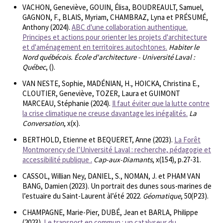
VACHON, Geneviève, GOUIN, Élisa, BOUDREAULT, Samuel,
GAGNON, F., BLAIS, Myriam, CHAMBRAZ, Lyna et PRÉSUMÉ,
Anthony (2024).
ABC d'une collaboration authentique.
Principes et actions pour orienter les projets d'architecture
et d'aménagement en territoires autochtones.
Habiter le
Nord québécois. École d'architecture - Université Laval :
Québec
, ().
VAN NESTE, Sophie, MADÉNIAN, H., HOICKA, Christina E.,
CLOUTIER, Geneviève, TOZER, Laura et GUIMONT
MARCEAU, Stéphanie (2024).
Il faut éviter que la lutte contre
la crise climatique ne creuse davantage les inégalités.
La
Conversation
, x(x).
BERTHOLD, Etienne et BEQUERET, Anne (2023).
La Forêt
Montmorency de l’Université Laval : recherche, pédagogie et
accessibilité publique .
Cap-aux-Diamants
, x(154), p.27-31.
CASSOL, Willian Ney, DANIEL, S., NOMAN, J. et PHAM VAN
BANG, Damien (2023). Un portrait des dunes sous-marines de
l’estuaire du Saint-Laurent àl’été 2022.
Géomatique
, 50(P23).
CHAMPAGNE, Marie-Pier, DUBÉ, Jean et BARLA, Philippe
(2023).
Le transport en commun : un catalyseur du