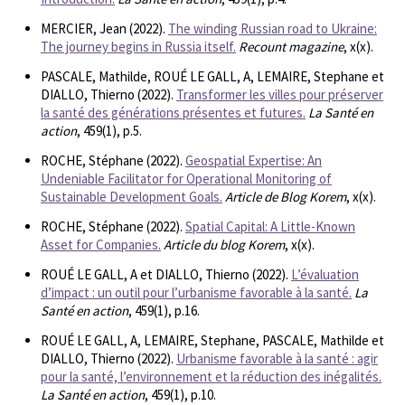
MERCIER, Jean (2022).
The winding Russian road to Ukraine:
The journey begins in Russia itself.
Recount magazine
, x(x).
PASCALE, Mathilde, ROUÉ LE GALL, A, LEMAIRE, Stephane et
DIALLO, Thierno (2022).
Transformer les villes pour préserver
la santé des générations présentes et futures.
La Santé en
action
, 459(1), p.5.
ROCHE, Stéphane (2022).
Geospatial Expertise: An
Undeniable Facilitator for Operational Monitoring of
Sustainable Development Goals.
Article de Blog Korem
, x(x).
ROCHE, Stéphane (2022).
Spatial Capital: A Little-Known
Asset for Companies.
Article du blog Korem
, x(x).
ROUÉ LE GALL, A et DIALLO, Thierno (2022).
L’évaluation
d’impact : un outil pour l’urbanisme favorable à la santé.
La
Santé en action
, 459(1), p.16.
ROUÉ LE GALL, A, LEMAIRE, Stephane, PASCALE, Mathilde et
DIALLO, Thierno (2022).
Urbanisme favorable à la santé : agir
pour la santé, l’environnement et la réduction des inégalités.
La Santé en action
, 459(1), p.10.