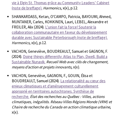
vie à Elgin St. Thomas grâce au Community Leaders’ Cabinet
(note de breffage).
Harmonics
, x(x), p.12.
SHANKARDASS, Ketan, O'CAMPO, Patricia, BAYOUMI, Ahmed,
MUNTANER, Carles, KOKKINEN, Lauri, LEBEL, Alexandre et
FREILER, Alix (2024).
L’union fait la force! Soutenir la
collaboration communautaire en faveur du développement
durable avec Sustainable Peterborough (note de breffage).
Harmonics
, x(x), p.12.
VACHON, Geneviève, BOUDREAULT, Samuel et GAGNON, F.
(2024).
Doing things differently: Atlas to Plan, Dwell, Build a
Sustainable Nunavik.
Recueil Web avec clés de changement,
moyens d’action et projets innovants
, x(x).
VACHON, Geneviève, GAGNON, F., GOUIN, Élisa et
BOUDREAULT, Samuel (2024).
La relationalité au cœur des
enjeux climatiques et d’aménagement culturellement
approprié en territoires autochtones. Synthèse de
recherche.
État des recherches au Québec : Villes, actions
climatiques, inégalités. Réseau Villes Régions Monde (VRM) et
Chaire de recherche du Canada en action climatique urbaine
,
x(x).