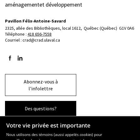
aménagementet développement
Pavillon Félix-Antoine-Savard
2325, allée des Bibliothèques, local 1612, 
Québec (Québec)  G1V 0A6
Téléphone : 
418 656-7558
Courriel :
crad@crad.ulaval.ca
Suivez-nous sur Facebook
Suivez-nous sur LinkedIn
Abonnez-vous à
l'infolettre
Des questions?
Votre vie privée est importante
La Faculté et ses écoles
Nous utilisons des témoins (aussi appelés
cookies
) pour