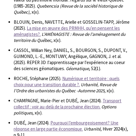
(1985-2025).
Quebencsia (Revue de la société historique de
Québec)
, x(x).
BLOUIN, Denis, NAVETTE, Arielle et GOSSELIN-TAPP, Jérôme
(2025).
La mise en œuvre des PRMHH, qu’en pensent les
aménagistes?.
L’AMÉNAGISTE : Revue de l’aménagement du
territoire du Québec
, x(x).
CASSOL, Willian Ney, DANIEL, S., BOURGON, S., DUPONT, V.,
GUIMOND, L.-E., MONTUWY, Angélique, GAGNON, J. et al.
(2025). REPER 3D :l'apprentissage par l'expérience au coeur
des sciences géomatiques.
Géomatique
, 52(1).
ROCHE, Stéphane (2025).
Numérique et territoire : quels
choix pour une transition durable ?.
Urbanité, Revue de
l’Ordre des urbanistes du Québec -Automne 2025
, x(x).
CHAMPAGNE, Marie-Pier et DUBÉ, Jean (2024).
Transport
collectif : voir au-delà de la prochaine élection.
Options
politiques
, x(x).
DUBÉ, Jean (2024).
Pourquoi l’embourgeoisement? Une
réponse en large partie économique.
Urbanité
, Hiver 2024(x),
p.9-11.