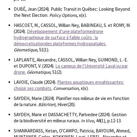
DUBÉ, Jean (2024). Public Transit in Québec: Looking Beyond
the Next Election.
Policy Options
, x(x).
HASCOET, M., CASSOL, Willian Ney, BABINEAU, S. et ROMY, M.
(2024).
Développement d’une plateformedrone
hydrographique de surface à faible coûts : la
démocratisationdes plateformes hydrospatiales.
Géomatique
, 51(1).
LAPLANTE, Alexandre, CASSOL, Willian Ney, GUIMOND, L.-E.
et DUPONT, V. (2024).
Le campus de l’Université Laval vu par
drone.
Géomatique
, 51(2).
LAVOIE, Claude (2024).
Plantes aquatiques envahissantes:
choisir ses combats.
Conversation
, x(x).
SAYDEH, Marie (2024). Planifier nos milieux de vie en fonction
de la nature.
BâtirVert
, Hiver(20).
SAYDEH, Marie et DASSACHETTY, Parlvedee (2024). Gestion
de la biodiversité en milieux ruraux.
In Vivo
, 44(1), p.12-13.
SHANKARDASS, Ketan, O'CAMPO, Patricia, BAYOUMI, Ahmed,
MUNTANER, Carles, KOKKINEN, Lauri, LEBEL, Alexandre et