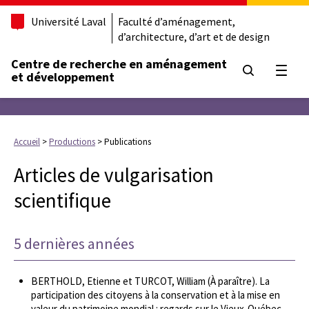
Université Laval
Faculté d’aménagement,
d’architecture, d’art et de design
Centre de recherche en aménagement
Ouvrir
et développement
Accueil
>
Productions
>
Publications
Articles de vulgarisation
scientifique
5 dernières années
BERTHOLD, Etienne et TURCOT, William (À paraître). La
participation des citoyens à la conservation et à la mise en
valeur du patrimoine mondial : regards sur le Vieux-Québec