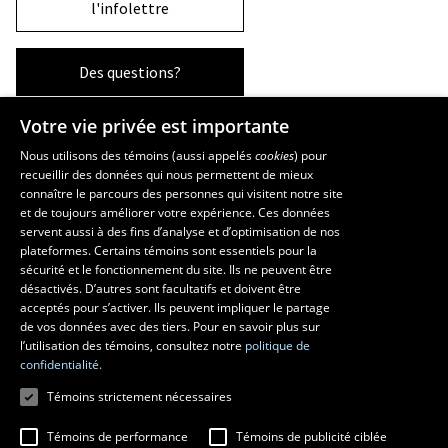
l'infolettre
Des questions?
Votre vie privée est importante
La Faculté et ses écoles
Nous utilisons des témoins (aussi appelés
cookies
) pour
recueillir des données qui nous permettent de mieux
Faculté d’aménagement, d’architecture, d’art et de design
connaître le parcours des personnes qui visitent notre site
École d’art
et de toujours améliorer votre expérience. Ces données
servent aussi à des fins d’analyse et d’optimisation de nos
École supérieure d’aménagement du territoire et de développement
plateformes. Certains témoins sont essentiels pour la
régional
sécurité et le fonctionnement du site. Ils ne peuvent être
École d’architecture
désactivés. D’autres sont facultatifs et doivent être
École de design
acceptés pour s’activer. Ils peuvent impliquer le partage
de vos données avec des tiers. Pour en savoir plus sur
l’utilisation des témoins, consultez notre
politique de
confidentialité.
Témoins strictement nécessaires
Témoins de performance
Témoins de publicité ciblée