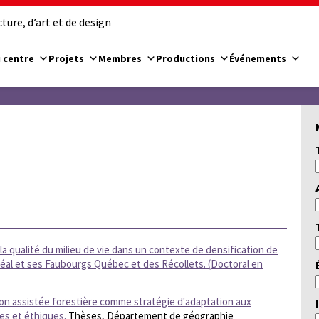
ure, d’art et de design
 centre
Projets
Membres
Productions
Événements
la qualité du milieu de vie dans un contexte de densification de
tréal et ses Faubourgs Québec et des Récollets. (Doctoral en
ion assistée forestière comme stratégie d'adaptation aux
es et éthiques.
Thèses, Département de géographie