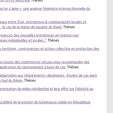
he city of Montreal.
Thèses
it qu'on s'aime » : une analyse féministe intersectionnelle du
eaux entre État, entreprises & communautés locales et
le cas de la région de bauxite de Boké.
Thèses
ormances des nouvelles entreprises en régions non
ques individuelles et locales ?.
Thèses
territoire : controverses et action collective en protection des
nces issues des expériences vécues pour recommander des
Application du raisonnement à base de cas.
Thèses
adaptation aux changements climatiques : études de cas dans
 Sud du Bénin.
Thèses
vorisation du milieu résidentiel et leur effet sur l'obésité au
urabilité de la gestion de la biomasse solide en République