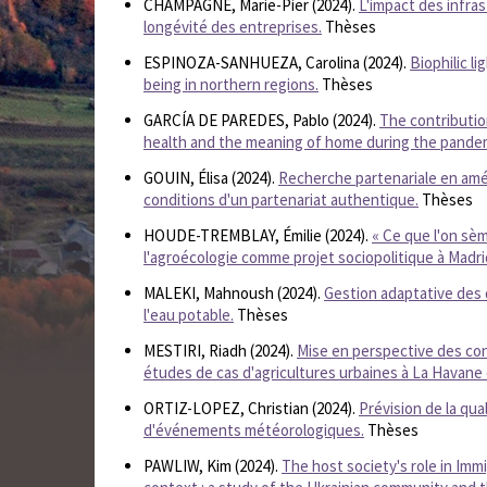
CHAMPAGNE, Marie-Pier (2024).
L'impact des infras
longévité des entreprises.
Thèses
ESPINOZA-SANHUEZA, Carolina (2024).
Biophilic li
being in northern regions.
Thèses
GARCÍA DE PAREDES, Pablo (2024).
The contributio
health and the meaning of home during the pande
GOUIN, Élisa (2024).
Recherche partenariale en am
conditions d'un partenariat authentique.
Thèses
HOUDE-TREMBLAY, Émilie (2024).
« Ce que l'on sèm
l'agroécologie comme projet sociopolitique à Madr
MALEKI, Mahnoush (2024).
Gestion adaptative des d
l'eau potable.
Thèses
MESTIRI, Riadh (2024).
Mise en perspective des con
études de cas d'agricultures urbaines à La Havane e
ORTIZ-LOPEZ, Christian (2024).
Prévision de la qua
d'événements météorologiques.
Thèses
PAWLIW, Kim (2024).
The host society's role in Imm