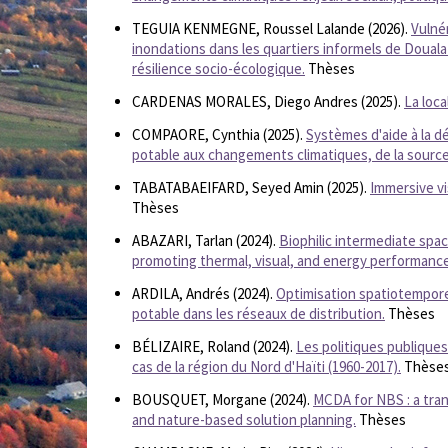
TEGUIA KENMEGNE, Roussel Lalande (2026).
Vulnér
inondations dans les quartiers informels de Doual
résilience socio-écologique.
Thèses
CARDENAS MORALES, Diego Andres (2025).
La loca
COMPAORE, Cynthia (2025).
Systèmes d'aide à la 
potable aux changements climatiques, de la source
TABATABAEIFARD, Seyed Amin (2025).
Immersive vis
Thèses
ABAZARI, Tarlan (2024).
Biophilic intermediate spac
promoting thermal, visual, and energy performance
ARDILA, Andrés (2024).
Optimisation spatiotemporell
potable dans les réseaux de distribution.
Thèses
BÉLIZAIRE, Roland (2024).
Les politiques publiques
cas de la région du Nord d'Haïti (1960-2017).
Thèse
BOUSQUET, Morgane (2024).
MCDA for NBS : a tran
and nature-based solution planning.
Thèses