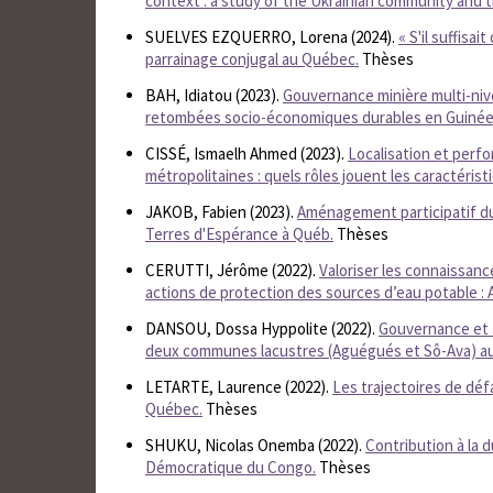
context : a study of the Ukrainian community and t
SUELVES EZQUERRO, Lorena (2024).
« S'il suffisa
parrainage conjugal au Québec.
Thèses
BAH, Idiatou (2023).
Gouvernance minière multi-niv
retombées socio-économiques durables en Guinée : 
CISSÉ, Ismaelh Ahmed (2023).
Localisation et perf
métropolitaines : quels rôles jouent les caractéristi
JAKOB, Fabien (2023).
Aménagement participatif du 
Terres d'Espérance à Québ.
Thèses
CERUTTI, Jérôme (2022).
Valoriser les connaissa
actions de protection des sources d’eau potable : 
DANSOU, Dossa Hyppolite (2022).
Gouvernance et 
deux communes lacustres (Aguégués et Sô-Ava) au
LETARTE, Laurence (2022).
Les trajectoires de défa
Québec.
Thèses
SHUKU, Nicolas Onemba (2022).
Contribution à la d
Démocratique du Congo.
Thèses