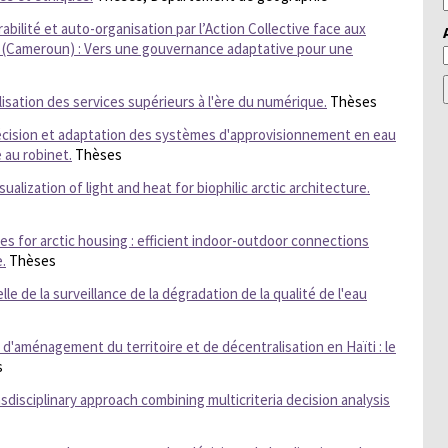
abilité et auto-organisation par l’Action Collective face aux
a (Cameroun) : Vers une gouvernance adaptative pour une
lisation des services supérieurs à l'ère du numérique.
Thèses
décision et adaptation des systèmes d'approvisionnement en eau
 au robinet.
Thèses
ualization of light and heat for biophilic arctic architecture.
es for arctic housing : efficient indoor-outdoor connections
.
Thèses
e de la surveillance de la dégradation de la qualité de l'eau
 d'aménagement du territoire et de décentralisation en Haïti : le
s
sdisciplinary approach combining multicriteria decision analysis