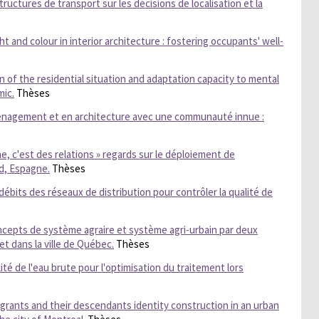
tructures de transport sur les décisions de localisation et la
ght and colour in interior architecture : fostering occupants' well-
n of the residential situation and adaptation capacity to mental
mic.
Thèses
énagement et en architecture avec une communauté innue :
e, c'est des relations » regards sur le déploiement de
id, Espagne.
Thèses
ébits des réseaux de distribution pour contrôler la qualité de
cepts de système agraire et système agri-urbain par deux
t dans la ville de Québec.
Thèses
lité de l'eau brute pour l'optimisation du traitement lors
igrants and their descendants identity construction in an urban