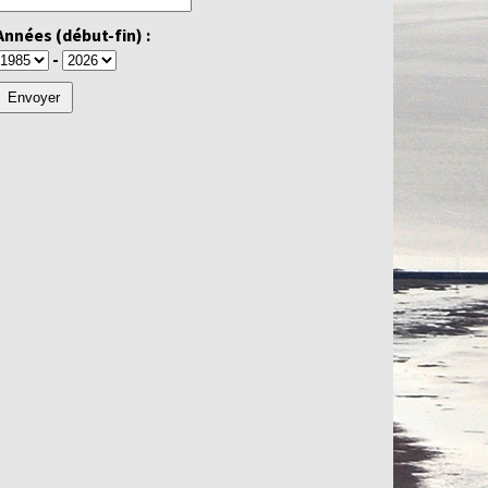
Années (début-fin) :
-