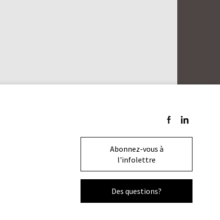
Suivez-nous sur F
Suivez-nous s
Abonnez-vous à
l'infolettre
Des questions?