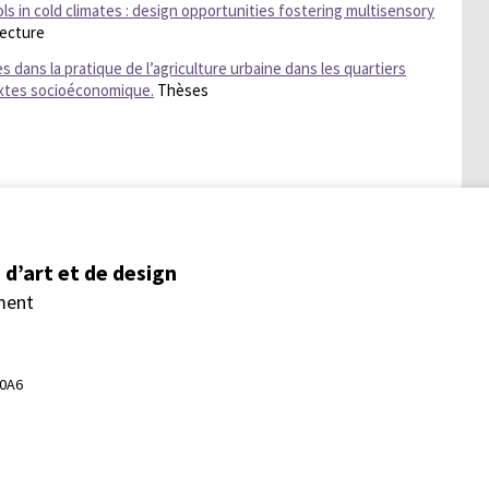
ols in cold climates : design opportunities fostering multisensory
tecture
s dans la pratique de l’agriculture urbaine dans les quartiers
textes socioéconomique.
Thèses
d’art et de design
ment
 0A6