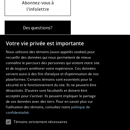
Abonnez-vous à
l'infolettre
Des questions?
Votre vie privée est importante
La Faculté et ses écoles
Nous utilisons des témoins (aussi appelés
cookies
) pour
recueillir des données qui nous permettent de mieux
Faculté d’aménagement, d’architecture, d’art et de design
connaître le parcours des personnes qui visitent notre site
École d’art
et de toujours améliorer votre expérience. Ces données
servent aussi à des fins d’analyse et d’optimisation de nos
École supérieure d’aménagement du territoire et de développement
plateformes. Certains témoins sont essentiels pour la
régional
sécurité et le fonctionnement du site. Ils ne peuvent être
École d’architecture
désactivés. D’autres sont facultatifs et doivent être
École de design
acceptés pour s’activer. Ils peuvent impliquer le partage
de vos données avec des tiers. Pour en savoir plus sur
l’utilisation des témoins, consultez notre
politique de
confidentialité.
Témoins strictement nécessaires