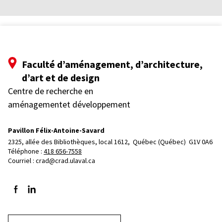
Faculté d’aménagement, d’architecture,
d’art et de design
Centre de recherche en
aménagementet développement
Pavillon Félix-Antoine-Savard
2325, allée des Bibliothèques, local 1612, 
Québec (Québec)  G1V 0A6
Téléphone : 
418 656-7558
Courriel :
crad@crad.ulaval.ca
Suivez-nous sur Facebook
Suivez-nous sur LinkedIn