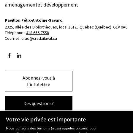
aménagementet développement
Pavillon Félix-Antoine-Savard
2325, allée des Bibliothèques, local 1612, 
Québec (Québec)  G1V 0A6
Téléphone : 
418 656-7558
Courriel :
crad@crad.ulaval.ca
Suivez-nous sur Facebook
Suivez-nous sur LinkedIn
Abonnez-vous à
l'infolettre
Des questions?
Votre vie privée est importante
La Faculté et ses écoles
Nous utilisons des témoins (aussi appelés
cookies
) pour