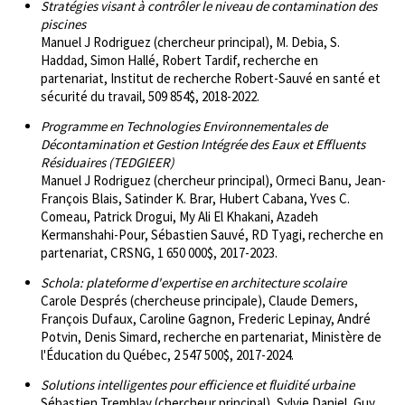
Stratégies visant à contrôler le niveau de contamination des
piscines
Manuel J Rodriguez (chercheur principal), M. Debia, S.
Haddad, Simon Hallé, Robert Tardif, recherche en
partenariat, Institut de recherche Robert-Sauvé en santé et
sécurité du travail, 509 854$, 2018-2022.
Programme en Technologies Environnementales de
Décontamination et Gestion Intégrée des Eaux et Effluents
Résiduaires (TEDGIEER)
Manuel J Rodriguez (chercheur principal), Ormeci Banu, Jean-
François Blais, Satinder K. Brar, Hubert Cabana, Yves C.
Comeau, Patrick Drogui, My Ali El Khakani, Azadeh
Kermanshahi-Pour, Sébastien Sauvé, RD Tyagi, recherche en
partenariat, CRSNG, 1 650 000$, 2017-2023.
Schola: plateforme d'expertise en architecture scolaire
Carole Després (chercheuse principale), Claude Demers,
François Dufaux, Caroline Gagnon, Frederic Lepinay, André
Potvin, Denis Simard, recherche en partenariat, Ministère de
l'Éducation du Québec, 2 547 500$, 2017-2024.
Solutions intelligentes pour efficience et fluidité urbaine
Sébastien Tremblay (chercheur principal), Sylvie Daniel, Guy