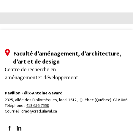
Faculté d’aménagement, d’architecture,
d’art et de design
Centre de recherche en
aménagementet développement
Pavillon Félix-Antoine-Savard
2325, allée des Bibliothèques, local 1612, 
Québec (Québec)  G1V 0A6
Téléphone : 
418 656-7558
Courriel :
crad@crad.ulaval.ca
Suivez-nous sur Facebook
Suivez-nous sur LinkedIn