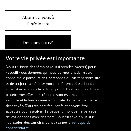
Abonnez-vous à
l'infolettre
Des questions?
Votre vie privée est importante
La Faculté et ses écoles
Nous utilisons des témoins (aussi appelés
cookies
) pour
recueillir des données qui nous permettent de mieux
Faculté d’aménagement, d’architecture, d’art et de design
connaître le parcours des personnes qui visitent notre site
École d’art
et de toujours améliorer votre expérience. Ces données
servent aussi à des fins d’analyse et d’optimisation de nos
École supérieure d’aménagement du territoire et de développement
plateformes. Certains témoins sont essentiels pour la
régional
sécurité et le fonctionnement du site. Ils ne peuvent être
École d’architecture
désactivés. D’autres sont facultatifs et doivent être
École de design
acceptés pour s’activer. Ils peuvent impliquer le partage
de vos données avec des tiers. Pour en savoir plus sur
l’utilisation des témoins, consultez notre
politique de
confidentialité.