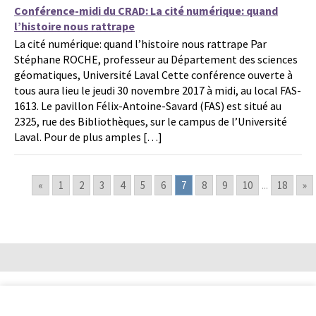
Conférence-midi du CRAD: La cité numérique: quand
l’histoire nous rattrape
La cité numérique: quand l’histoire nous rattrape Par
Stéphane ROCHE, professeur au Département des sciences
géomatiques, Université Laval Cette conférence ouverte à
tous aura lieu le jeudi 30 novembre 2017 à midi, au local FAS-
1613. Le pavillon Félix-Antoine-Savard (FAS) est situé au
2325, rue des Bibliothèques, sur le campus de l’Université
Laval. Pour de plus amples […]
«
1
2
3
4
5
6
7
8
9
10
...
18
»