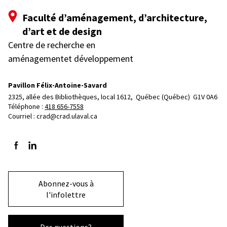
Faculté d’aménagement, d’architecture,
d’art et de design
Centre de recherche en
aménagementet développement
Pavillon Félix-Antoine-Savard
2325, allée des Bibliothèques, local 1612, 
Québec (Québec)  G1V 0A6
Téléphone : 
418 656-7558
Courriel :
crad@crad.ulaval.ca
Suivez-nous sur Facebook
Suivez-nous sur LinkedIn
Abonnez-vous à
l'infolettre
Des questions?