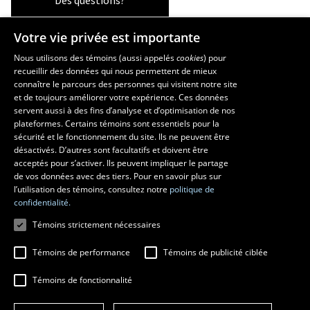
Votre vie privée est importante
La Faculté et ses écoles
Nous utilisons des témoins (aussi appelés
cookies
) pour
recueillir des données qui nous permettent de mieux
Faculté d’aménagement, d’architecture, d’art et de design
connaître le parcours des personnes qui visitent notre site
École d’art
et de toujours améliorer votre expérience. Ces données
servent aussi à des fins d’analyse et d’optimisation de nos
École supérieure d’aménagement du territoire et de développement
plateformes. Certains témoins sont essentiels pour la
régional
sécurité et le fonctionnement du site. Ils ne peuvent être
École d’architecture
désactivés. D’autres sont facultatifs et doivent être
École de design
acceptés pour s’activer. Ils peuvent impliquer le partage
de vos données avec des tiers. Pour en savoir plus sur
l’utilisation des témoins, consultez notre
politique de
confidentialité.
Témoins strictement nécessaires
Témoins de performance
Témoins de publicité ciblée
Témoins de fonctionnalité
© 2026 Université Laval
Tous droits réservés