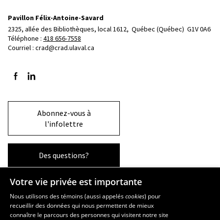
Pavillon Félix-Antoine-Savard
2325, allée des Bibliothèques, local 1612, 
Québec (Québec)  G1V 0A6
Téléphone : 
418 656-7558
Courriel :
crad@crad.ulaval.ca
Suivez-nous sur Facebook
Suivez-nous sur LinkedIn
Abonnez-vous à
l'infolettre
Des questions?
Votre vie privée est importante
La Faculté et ses écoles
Nous utilisons des témoins (aussi appelés
cookies
) pour
recueillir des données qui nous permettent de mieux
Faculté d’aménagement, d’architecture, d’art et de design
connaître le parcours des personnes qui visitent notre site