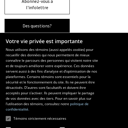
Abonnez-vous à
l'infolettre
Des questions?
Votre vie privée est importante
La Faculté et ses écoles
Nous utilisons des témoins (aussi appelés
cookies
) pour
recueillir des données qui nous permettent de mieux
Faculté d’aménagement, d’architecture, d’art et de design
connaître le parcours des personnes qui visitent notre site
École d’art
et de toujours améliorer votre expérience. Ces données
servent aussi à des fins d’analyse et d’optimisation de nos
École supérieure d’aménagement du territoire et de développement
plateformes. Certains témoins sont essentiels pour la
régional
sécurité et le fonctionnement du site. Ils ne peuvent être
École d’architecture
désactivés. D’autres sont facultatifs et doivent être
École de design
acceptés pour s’activer. Ils peuvent impliquer le partage
de vos données avec des tiers. Pour en savoir plus sur
l’utilisation des témoins, consultez notre
politique de
confidentialité.
Témoins strictement nécessaires