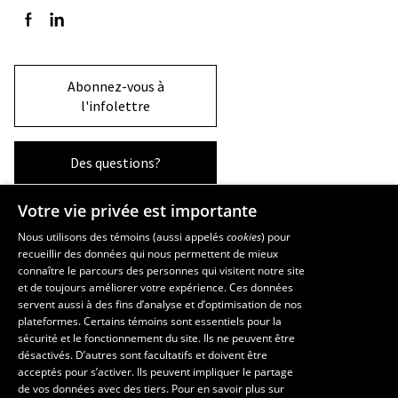
Suivez-nous sur Facebook
Suivez-nous sur LinkedIn
Abonnez-vous à
l'infolettre
Des questions?
Votre vie privée est importante
La Faculté et ses écoles
Nous utilisons des témoins (aussi appelés
cookies
) pour
recueillir des données qui nous permettent de mieux
Faculté d’aménagement, d’architecture, d’art et de design
connaître le parcours des personnes qui visitent notre site
École d’art
et de toujours améliorer votre expérience. Ces données
servent aussi à des fins d’analyse et d’optimisation de nos
École supérieure d’aménagement du territoire et de développement
plateformes. Certains témoins sont essentiels pour la
régional
sécurité et le fonctionnement du site. Ils ne peuvent être
École d’architecture
désactivés. D’autres sont facultatifs et doivent être
École de design
acceptés pour s’activer. Ils peuvent impliquer le partage
de vos données avec des tiers. Pour en savoir plus sur