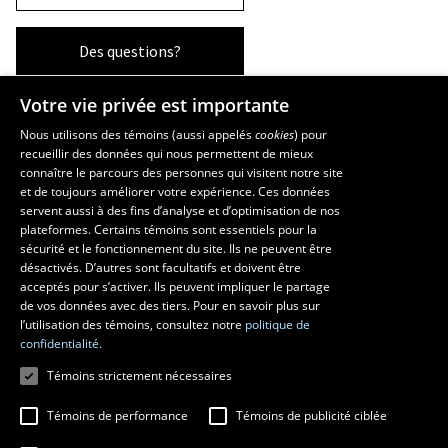
Des questions?
Votre vie privée est importante
La Faculté et ses écoles
Nous utilisons des témoins (aussi appelés
cookies
) pour
recueillir des données qui nous permettent de mieux
Faculté d’aménagement, d’architecture, d’art et de design
connaître le parcours des personnes qui visitent notre site
École d’art
et de toujours améliorer votre expérience. Ces données
servent aussi à des fins d’analyse et d’optimisation de nos
École supérieure d’aménagement du territoire et de développement
plateformes. Certains témoins sont essentiels pour la
régional
sécurité et le fonctionnement du site. Ils ne peuvent être
École d’architecture
désactivés. D’autres sont facultatifs et doivent être
École de design
acceptés pour s’activer. Ils peuvent impliquer le partage
de vos données avec des tiers. Pour en savoir plus sur
l’utilisation des témoins, consultez notre
politique de
confidentialité.
Témoins strictement nécessaires
Témoins de performance
Témoins de publicité ciblée