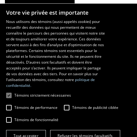
Votre vie privée est importante
La Faculté et ses écoles
Nous utilisons des témoins (aussi appelés
cookies
) pour
recueillir des données qui nous permettent de mieux
Faculté d’aménagement, d’architecture, d’art et de design
connaître le parcours des personnes qui visitent notre site
École d’art
et de toujours améliorer votre expérience. Ces données
servent aussi à des fins d’analyse et d’optimisation de nos
École supérieure d’aménagement du territoire et de développement
plateformes. Certains témoins sont essentiels pour la
régional
sécurité et le fonctionnement du site. Ils ne peuvent être
École d’architecture
désactivés. D’autres sont facultatifs et doivent être
École de design
acceptés pour s’activer. Ils peuvent impliquer le partage
de vos données avec des tiers. Pour en savoir plus sur
l’utilisation des témoins, consultez notre
politique de
confidentialité.
Témoins strictement nécessaires
Témoins de performance
Témoins de publicité ciblée
Témoins de fonctionnalité
© 2026 Université Laval
Tous droits réservés
Tout accepter
Refuser les témoins facultatifs
Conditions générales d'utilisation