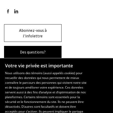
Suivez-nous sur Facebook
Suivez-nous sur LinkedIn
Abonnez-vous à
l'infolettre
Des questions?
Votre vie privée est importante
La Faculté et ses écoles
Nous utilisons des témoins (aussi appelés
cookies
) pour
recueillir des données qui nous permettent de mieux
Faculté d’aménagement, d’architecture, d’art et de design
connaître le parcours des personnes qui visitent notre site
École d’art
et de toujours améliorer votre expérience. Ces données
servent aussi à des fins d’analyse et d’optimisation de nos
École supérieure d’aménagement du territoire et de développement
plateformes. Certains témoins sont essentiels pour la
régional
sécurité et le fonctionnement du site. Ils ne peuvent être
École d’architecture
désactivés. D’autres sont facultatifs et doivent être
École de design
acceptés pour s’activer. Ils peuvent impliquer le partage