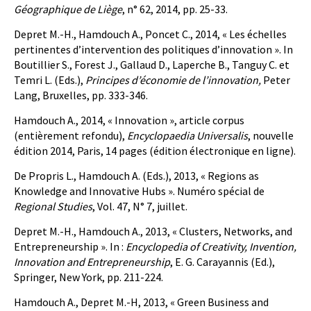
Géographique de Liège
, n° 62, 2014, pp. 25-33.
Depret M.-H., Hamdouch A., Poncet C., 2014, « Les échelles
pertinentes d’intervention des politiques d’innovation ». In
Boutillier S., Forest J., Gallaud D., Laperche B., Tanguy C. et
Temri L. (Eds.),
Principes d’économie de l’innovation,
Peter
Lang, Bruxelles, pp. 333-346.
Hamdouch A., 2014, « Innovation », article corpus
(entièrement refondu),
Encyclopaedia Universalis
, nouvelle
édition 2014, Paris, 14 pages (édition électronique en ligne).
De Propris L., Hamdouch A. (Eds.), 2013, « Regions as
Knowledge and Innovative Hubs ». Numéro spécial de
Regional Studies
, Vol. 47, N° 7, juillet.
Depret M.-H., Hamdouch A., 2013, « Clusters, Networks, and
Entrepreneurship ». In :
Encyclopedia of Creativity, Invention,
Innovation and Entrepreneurship
, E. G. Carayannis (Ed.),
Springer, New York, pp. 211-224.
Hamdouch A., Depret M.-H, 2013, « Green Business and