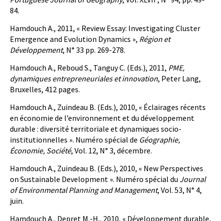
84.
Hamdouch A., 2011, « Review Essay: Investigating Cluster
Emergence and Evolution Dynamics »,
Région et
Développement
, N° 33 pp. 269-278.
Hamdouch A., Reboud S., Tanguy C. (Eds.), 2011,
PME,
dynamiques entrepreneuriales et innovation
, Peter Lang,
Bruxelles, 412 pages.
Hamdouch A., Zuindeau B. (Eds.), 2010, « Éclairages récents
en économie de l’environnement et du développement
durable : diversité territoriale et dynamiques socio-
institutionnelles ». Numéro spécial de
Géographie,
Économie, Société
, Vol. 12, N° 3, décembre.
Hamdouch A., Zuindeau B. (Eds.), 2010, « New Perspectives
on Sustainable Development ». Numéro spécial du
Journal
of Environmental Planning and Management
, Vol. 53, N° 4,
juin.
Hamdouch A., Depret M.-H., 2010, « Développement durable,