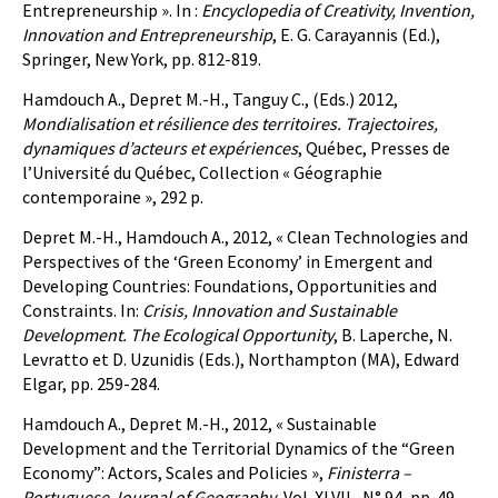
Entrepreneurship ». In :
Encyclopedia of Creativity, Invention,
Innovation and Entrepreneurship
, E. G. Carayannis (Ed.),
Springer, New York, pp. 812-819.
Hamdouch A., Depret M.-H., Tanguy C., (Eds.) 2012,
Mondialisation et résilience des territoires. Trajectoires,
dynamiques d’acteurs et expériences
, Québec, Presses de
l’Université du Québec, Collection « Géographie
contemporaine », 292 p.
Depret M.-H., Hamdouch A., 2012, « Clean Technologies and
Perspectives of the ‘Green Economy’ in Emergent and
Developing Countries: Foundations, Opportunities and
Constraints. In:
Crisis, Innovation and Sustainable
Development. The Ecological Opportunity
, B. Laperche, N.
Levratto et D. Uzunidis (Eds.), Northampton (MA), Edward
Elgar, pp. 259-284.
Hamdouch A., Depret M.-H., 2012, « Sustainable
Development and the Territorial Dynamics of the “Green
Economy”: Actors, Scales and Policies »,
Finisterra –
Portuguese Journal of Geography
, Vol. XLVII , N° 94, pp. 49-