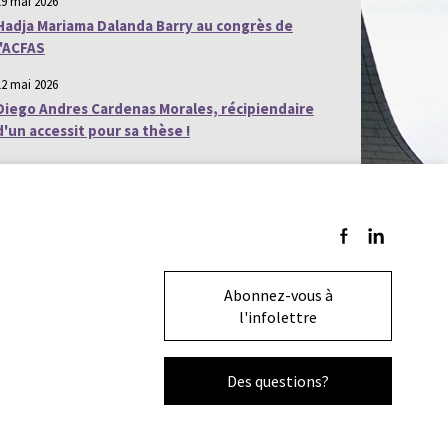
19 mai 2026
Hadja Mariama Dalanda Barry au congrès de
l'ACFAS
12 mai 2026
Diego Andres Cardenas Morales, récipiendaire
d'un accessit pour sa thèse !
Suivez-nous sur F
Suivez-nous s
Abonnez-vous à
l'infolettre
Des questions?