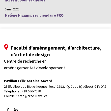
accessit pour sa thèse !
5 mai 2026
Hélène Higgins, récipiendaire FRQ
Faculté d’aménagement, d’architecture,
d’art et de design
Centre de recherche en
aménagementet développement
Pavillon Félix-Antoine-Savard
2325, allée des Bibliothèques, local 1612, 
Québec (Québec)  G1V 0A6
Téléphone : 
418 656-7558
Courriel :
crad@crad.ulaval.ca
Suivez-nous sur Facebook
Suivez-nous sur LinkedIn