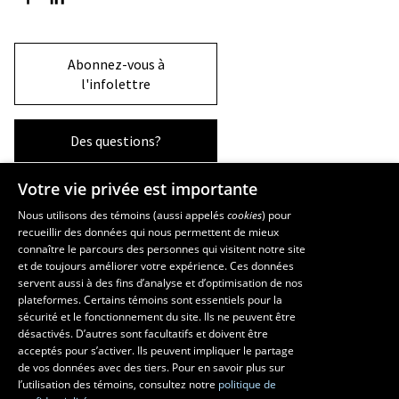
Abonnez-vous à
l'infolettre
Des questions?
Votre vie privée est importante
La Faculté et ses écoles
Nous utilisons des témoins (aussi appelés
cookies
) pour
recueillir des données qui nous permettent de mieux
Faculté d’aménagement, d’architecture, d’art et de design
connaître le parcours des personnes qui visitent notre site
École d’art
et de toujours améliorer votre expérience. Ces données
servent aussi à des fins d’analyse et d’optimisation de nos
École supérieure d’aménagement du territoire et de développement
plateformes. Certains témoins sont essentiels pour la
régional
sécurité et le fonctionnement du site. Ils ne peuvent être
École d’architecture
désactivés. D’autres sont facultatifs et doivent être
École de design
acceptés pour s’activer. Ils peuvent impliquer le partage
de vos données avec des tiers. Pour en savoir plus sur
l’utilisation des témoins, consultez notre
politique de