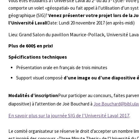
Vous êtes étudiants à l’Université Laval au 2
ou au 3
cycle? Votre 
comporte un volet «géospatial» ou fait appel à l’utilisation d’un sy
géographique (SIG)?
Venez présenter votre projet lors de la J
l’Université Laval!
Date: Lundi 20 novembre 2017 (en après-midi)
Lieu: Grand Salon du pavillon Maurice-Pollack, Université Lava
Plus de 600$ en prix!
Spécifications techniques
Présentation orale en français de trois minutes
Support visuel composé
d’une image ou d’une diapositive é
Modalités d’inscription
Pour participer au concours, faites parven
diapositive) à l’attention de Joë Bouchard à
Joe.Bouchard@bibl.ulav
En savoir plus sur la journée SIG de l’Université Laval 2017
.
Le comité organisateur se réserve le droit d’accepter un nombre li
est inspiré des concours «Three Minute Thesis» de l’Université du