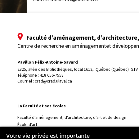
Faculté d’aménagement, d’architecture, 
Centre de recherche en aménagementet développe
Pavillon Félix-Antoine-Savard
2325, allée des Bibliothèques, local 1612, 
Québec (Québec)  G1V
Téléphone : 
418 656-7558
Courriel :
crad@crad.ulaval.ca
La Faculté et ses écoles
Faculté d’aménagement, d’architecture, d’art et de design
École d’art
École supérieure d’aménagement du territoire et de développem
Votre vie privée est importante
École d’architecture