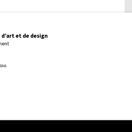
d’art et de design
ment
 0A6
ent régional