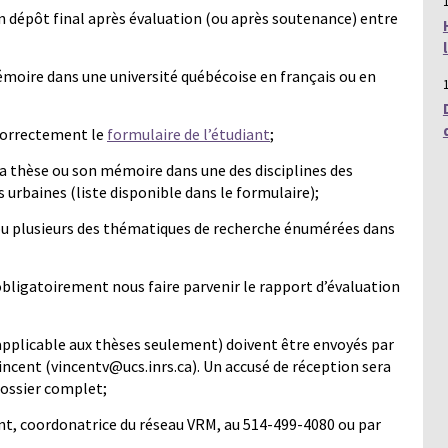
’un dépôt final après évaluation (ou après soutenance) entre
mémoire dans une université québécoise en français ou en
 correctement le
formulaire de l’étudiant
;
sa thèse ou son mémoire dans une des disciplines des
 urbaines (liste disponible dans le formulaire);
 ou plusieurs des thématiques de recherche énumérées dans
obligatoirement nous faire parvenir le rapport d’évaluation
(applicable aux thèses seulement) doivent être envoyés par
 Vincent (vincentv@ucs.inrs.ca). Un accusé de réception sera
dossier complet;
nt, coordonatrice du réseau VRM, au 514-499-4080 ou par