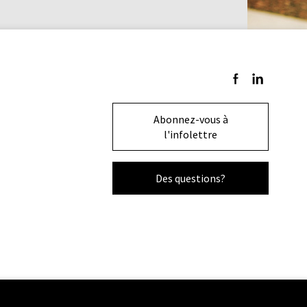
Suivez-nous sur F
Suivez-nous s
Abonnez-vous à
l'infolettre
Des questions?