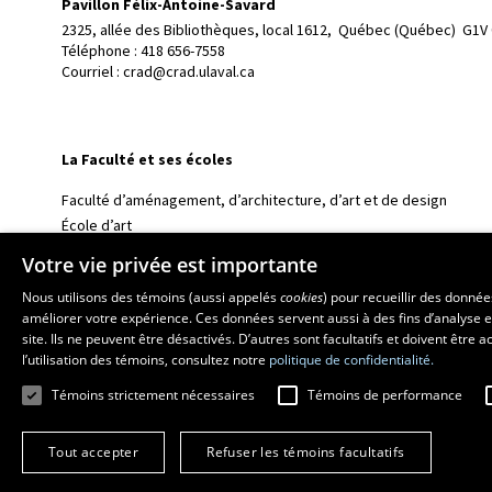
Pavillon Félix-Antoine-Savard
2325, allée des Bibliothèques, local 1612, 
Québec (Québec)  G1V
Téléphone : 
418 656-7558
Courriel :
crad@crad.ulaval.ca
La Faculté et ses écoles
Faculté d’aménagement, d’architecture, d’art et de design
École d’art
École supérieure d’aménagement du territoire et de développem
Votre vie privée est importante
École d’architecture
Nous utilisons des témoins (aussi appelés
cookies
) pour recueillir des donné
École de design
améliorer votre expérience. Ces données servent aussi à des fins d’analyse e
site. Ils ne peuvent être désactivés. D’autres sont facultatifs et doivent être
l’utilisation des témoins, consultez notre
politique de confidentialité.
Témoins strictement nécessaires
Témoins de performance
Tout accepter
Refuser les témoins facultatifs