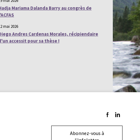
19 mai 2026
Hadja Mariama Dalanda Barry au congrès de
l'ACFAS
12 mai 2026
Diego Andres Cardenas Morales, récipiendaire
d'un accessit pour sa thèse !
Suivez-nous sur F
Suivez-nous s
Abonnez-vous à