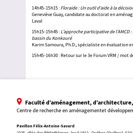
14h45-15h15 :
Floraide : Un outil d’aide à la décisi
Geneviève Guay, candidate au doctorat en aménag
Laval
15h15-15h45 :
L’approche participative de l’AMCD :
bassin du Konkouré
Karim Samoura, Ph.D., spécialiste en évaluation e
15h45-16h30 : Retour sur le 3e Forum VRM / mot d
Faculté d’aménagement, d’architecture, 
Centre de recherche en aménagementet développe
Pavillon Félix-Antoine-Savard
2325, allée des Bibliothèques, local 1612, 
Québec (Québec)  G1V