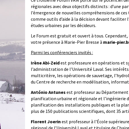
Ce troisième Forum VRM porte sur le potentiel des
régionales avec deux objectifs distincts : d’une pa
l’émergence de nouvelles compréhensions de ces te
comme outils d’aide à la décision devant faciliter
études urbaines par les décideurs.
Le Forum est gratuit et ouvert à tous. Cependant,
votre présence à Marie-Pier Bresse à
marie-pier.
Parmi les conférenciers invités :
Irène Abi-Zeid
est professeure en opérations et sy
l’administration de l’Université Laval. Ses intérêts
multicritère, les opérations de sauvetage, l’hydrol
du Centre de recherche en modélisation, informat
António Antunes
est professeur au Département de
planification urbaine et régionale et l’ingénierie 
planification des installations publiques et la plan
plus de 150 publications scientifiques, dont 35 art
Florent Joerin
est professeur à l’École supérieu
régional de l’Université Laval et titulaire de Chair