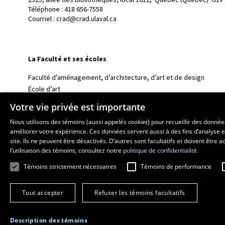
Téléphone : 
418 656-7558
Courriel :
crad@crad.ulaval.ca
La Faculté et ses écoles
Faculté d’aménagement, d’architecture, d’art et de design
École d’art
École supérieure d’aménagement du territoire et de développem
Votre vie privée est importante
École d’architecture
Nous utilisons des témoins (aussi appelés
cookies
) pour recueillir des donné
École de design
améliorer votre expérience. Ces données servent aussi à des fins d’analyse e
site. Ils ne peuvent être désactivés. D’autres sont facultatifs et doivent être
l’utilisation des témoins, consultez notre
politique de confidentialité.
Témoins strictement nécessaires
Témoins de performance
Tout accepter
Refuser les témoins facultatifs
Description des témoins
© 2026 Université Laval
Tous droits réservés
Conditions générales d'utili