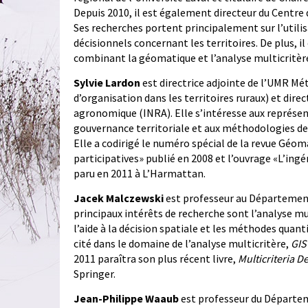
Depuis 2010, il est également directeur du Cent
Ses recherches portent principalement sur l’utili
décisionnels concernant les territoires. De plus, i
combinant la géomatique et l’analyse multicritèr
Sylvie Lardon
est directrice adjointe de l’UMR Mé
d’organisation dans les territoires ruraux) et direc
agronomique (INRA). Elle s’intéresse aux représenta
gouvernance territoriale et aux méthodologies d
Elle a codirigé le numéro spécial de la revue Gé
participatives» publié en 2008 et l’ouvrage «L’ing
paru en 2011 à L’Harmattan.
Jacek Malczewski
est professeur au Département
principaux intérêts de recherche sont l’analyse m
l’aide à la décision spatiale et les méthodes quanti
cité dans le domaine de l’analyse multicritère,
GIS
2011 paraîtra son plus récent livre,
Multicriteria D
Springer.
Jean-Philippe Waaub
est professeur du Départem