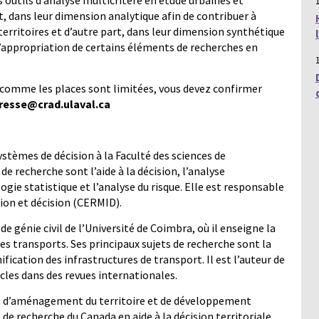
 outils d’analyse multicritère en étude urbaines et
rt, dans leur dimension analytique afin de contribuer à
rritoires et d’autre part, dans leur dimension synthétique
 l’appropriation de certains éléments de recherches en
 comme les places sont limitées, vous devez confirmer
bresse@crad.ulaval.ca
stèmes de décision à la Faculté des sciences de
 de recherche sont l’aide à la décision, l’analyse
ogie statistique et l’analyse du risque. Elle est responsable
ion et décision (CERMID).
 génie civil de l’Université de Coimbra, où il enseigne la
des transports. Ses principaux sujets de recherche sont la
ification des infrastructures de transport. Il est l’auteur de
icles dans des revues internationales.
re d’aménagement du territoire et de développement
e de recherche du Canada en aide à la décision territoriale.