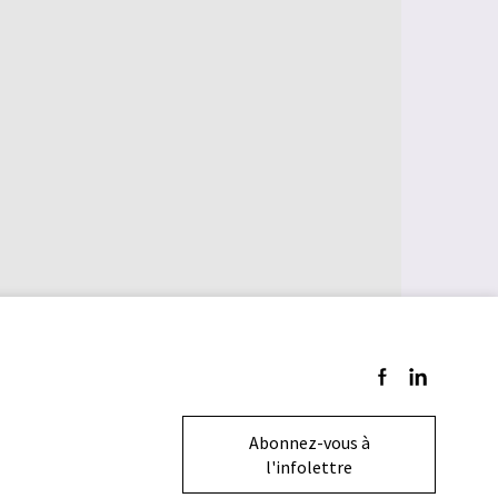
Suivez-nous sur F
Suivez-nous s
Abonnez-vous à
l'infolettre