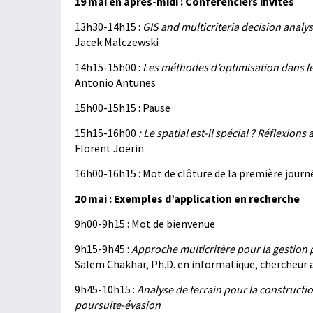
19 mai en après-midi : Conférenciers invités
13h30-14h15 :
GIS and multicriteria decision analys
Jacek Malczewski
14h15-15h00 :
Les méthodes d’optimisation dans l
Antonio Antunes
15h00-15h15 : Pause
15h15-16h00
: Le spatial est-il spécial ? Réflexions
Florent Joerin
16h00-16h15 : Mot de clôture de la première jour
20 mai : Exemples d’application en recherche
9h00-9h15 : Mot de bienvenue
9h15-9h45 :
Approche multicritère pour la gestion 
Salem Chakhar, Ph.D. en informatique, chercheur a
9h45-10h15 :
Analyse de terrain pour la constructi
poursuite-évasion