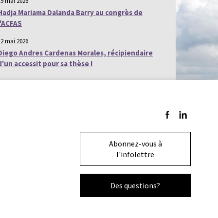
19 mai 2026
Hadja Mariama Dalanda Barry au congrès de
l'ACFAS
12 mai 2026
Diego Andres Cardenas Morales, récipiendaire
d'un accessit pour sa thèse !
Suivez-nous sur F
Suivez-nous s
Abonnez-vous à
l'infolettre
Des questions?