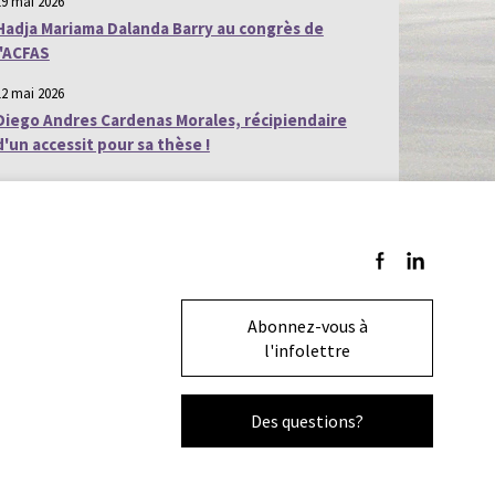
19 mai 2026
Hadja Mariama Dalanda Barry au congrès de
l'ACFAS
12 mai 2026
Diego Andres Cardenas Morales, récipiendaire
d'un accessit pour sa thèse !
Suivez-nous sur F
Suivez-nous s
Abonnez-vous à
l'infolettre
Des questions?