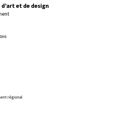
d’art et de design
ment
 0A6
ent régional