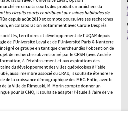
llaboration avec l’Université Laval, Option
marché en circuits courts des produits maraîchers du
 les circuits courts contribuent aux saines habitudes de
RBa depuis août 2010 et compte poursuivre ses recherches
bain, en collaboration notamment avec Carole Després.
sociétés, territoires et développement de l’UQAR depuis
ie de l’Université Laval et de l’Université Paris X-Nanterre
éintégré ce groupe en tant que chercheur dès l’obtention de
rojet de recherche subventionné par le CRSH (avec Andrée
a formation, à l’établissement et aux aspirations des
taine du développement des villes québécoises à l’aide
bé, aussi membre associé du CRAD, il souhaite étendre le
de de la croissance démographique des MRC. Enfin, avec le
n de la Ville de Rimouski, M. Morin compte donner un
onçue pour la CMQ, il souhaite adapter l’étude à l’aire de vie