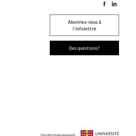
Suivez-nous sur F
Suivez-nous s
Abonnez-vous à
l'infolettre
Des questions?