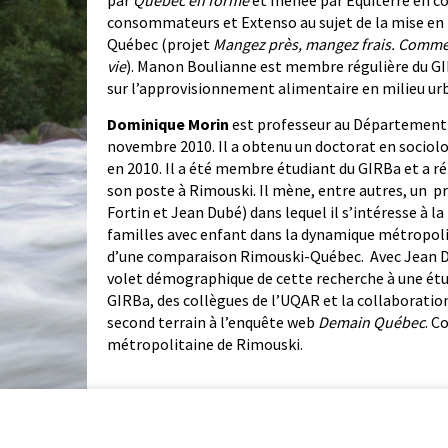
par
Québec en forme
et menée par Equiterre en co
consommateurs et Extenso au sujet de la mise en 
Québec (projet
Mangez près, mangez frais. Comment
vie
). Manon Boulianne est membre régulière du GI
sur l’approvisionnement alimentaire en milieu ur
Dominique Morin
est professeur au Département 
novembre 2010. Il a obtenu un doctorat en sociolog
en 2010. Il a été membre étudiant du GIRBa et a r
son poste à Rimouski. Il mène, entre autres, un p
Fortin et Jean Dubé) dans lequel il s’intéresse à l
familles avec enfant dans la dynamique métropoli
d’une comparaison Rimouski-Québec. Avec Jean Du
volet démographique de cette recherche à une étu
GIRBa, des collègues de l’UQAR et la collaboratio
second terrain à l’enquête web
Demain Québec
. C
métropolitaine de Rimouski.