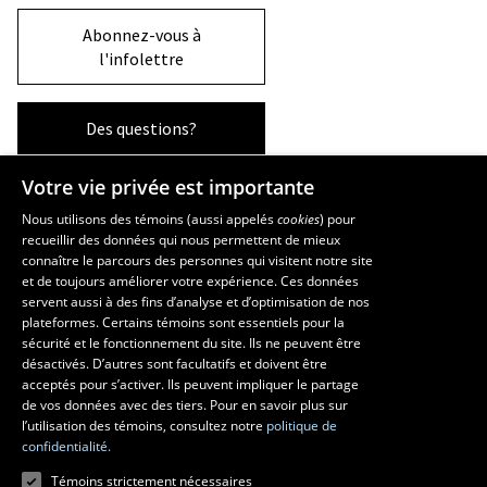
Abonnez-vous à
l'infolettre
Des questions?
Votre vie privée est importante
La Faculté et ses écoles
Nous utilisons des témoins (aussi appelés
cookies
) pour
recueillir des données qui nous permettent de mieux
Faculté d’aménagement, d’architecture, d’art et de design
connaître le parcours des personnes qui visitent notre site
École d’art
et de toujours améliorer votre expérience. Ces données
servent aussi à des fins d’analyse et d’optimisation de nos
École supérieure d’aménagement du territoire et de développement
plateformes. Certains témoins sont essentiels pour la
régional
sécurité et le fonctionnement du site. Ils ne peuvent être
École d’architecture
désactivés. D’autres sont facultatifs et doivent être
École de design
acceptés pour s’activer. Ils peuvent impliquer le partage
de vos données avec des tiers. Pour en savoir plus sur
l’utilisation des témoins, consultez notre
politique de
confidentialité.
Témoins strictement nécessaires