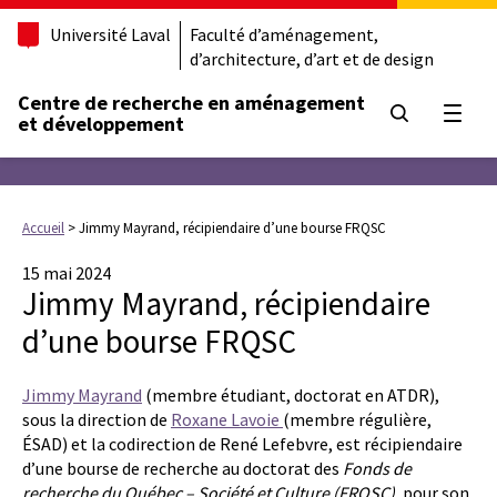
Université Laval
Faculté d’aménagement,
d’architecture, d’art et de design
Centre de recherche en aménagement
Ouvrir
et développement
Accueil
>
Jimmy Mayrand, récipiendaire d’une bourse FRQSC
15 mai 2024
Jimmy Mayrand, récipiendaire
d’une bourse FRQSC
Jimmy Mayrand
(membre étudiant, doctorat en ATDR),
sous la direction de
Roxane Lavoie
(membre régulière,
ÉSAD) et la codirection de René Lefebvre, est récipiendaire
d’une bourse de recherche au doctorat des
Fonds de
recherche du Québec – Société et Culture (FRQSC),
pour son