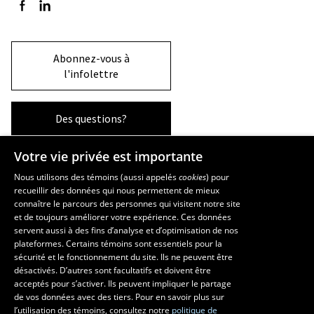
Suivez-nous sur Facebook
Suivez-nous sur LinkedIn
Abonnez-vous à
l'infolettre
Des questions?
Votre vie privée est importante
La Faculté et ses écoles
Nous utilisons des témoins (aussi appelés
cookies
) pour
recueillir des données qui nous permettent de mieux
Faculté d’aménagement, d’architecture, d’art et de design
connaître le parcours des personnes qui visitent notre site
École d’art
et de toujours améliorer votre expérience. Ces données
servent aussi à des fins d’analyse et d’optimisation de nos
École supérieure d’aménagement du territoire et de développement
plateformes. Certains témoins sont essentiels pour la
régional
sécurité et le fonctionnement du site. Ils ne peuvent être
École d’architecture
désactivés. D’autres sont facultatifs et doivent être
École de design
acceptés pour s’activer. Ils peuvent impliquer le partage
de vos données avec des tiers. Pour en savoir plus sur
l’utilisation des témoins, consultez notre
politique de