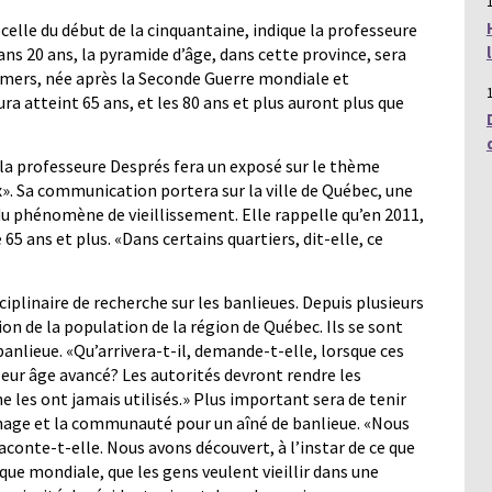
celle du début de la cinquantaine, indique la professeure
ans 20 ans, la pyramide d’âge, dans cette province, sera
ers, née après la Seconde Guerre mondiale et
ra atteint 65 ans, et les 80 ans et plus auront plus que
 la professeure Després fera un exposé sur le thème
x». Sa communication portera sur la ville de Québec, une
 phénomène de vieillissement. Elle rappelle qu’en 2011,
65 ans et plus. «Dans certains quartiers, dit-elle, ce
iplinaire de recherche sur les banlieues. Depuis plusieurs
on de la population de la région de Québec. Ils se sont
nlieue. «Qu’arrivera-t-il, demande-t-elle, lorsque ces
leur âge avancé? Les autorités devront rendre les
 les ont jamais utilisés.» Plus important sera de tenir
inage et la communauté pour un aîné de banlieue. «Nous
aconte-t-elle. Nous avons découvert, à l’instar de ce que
ique mondiale, que les gens veulent vieillir dans une