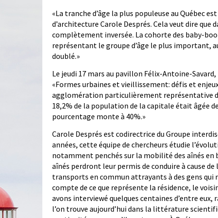
«La tranche d’âge la plus populeuse au Québec est 
d’architecture Carole Després. Cela veut dire que d
complètement inversée. La cohorte des baby-boom
représentant le groupe d’âge le plus important, au
doublé.»
Le jeudi 17 mars au pavillon Félix-Antoine-Savard,
«Formes urbaines et vieillissement: défis et enjeu
agglomération particulièrement représentative du
18,2% de la population de la capitale était âgée de 
pourcentage monte à 40%.»
Carole Després est codirectrice du Groupe interdisc
années, cette équipe de chercheurs étudie l’évoluti
notamment penchés sur la mobilité des aînés en ba
aînés perdront leur permis de conduire à cause de 
transports en commun attrayants à des gens qui ne
compte de ce que représente la résidence, le vois
avons interviewé quelques centaines d’entre eux, r
l’on trouve aujourd’hui dans la littérature scientif