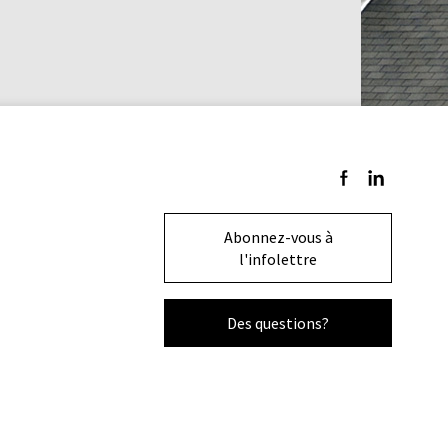
Suivez-nous sur F
Suivez-nous s
Abonnez-vous à
l'infolettre
Des questions?