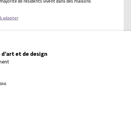
 majorité de résidents vivent dans des maisons
à adapter
d’art et de design
ment
 0A6