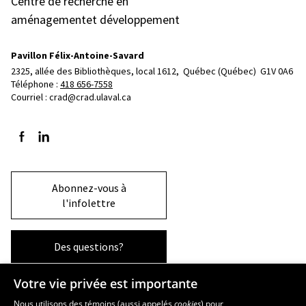
Centre de recherche en
aménagementet développement
Pavillon Félix-Antoine-Savard
2325, allée des Bibliothèques, local 1612, 
Québec (Québec)  G1V 0A6
Téléphone : 
418 656-7558
Courriel :
crad@crad.ulaval.ca
Suivez-nous sur Facebook
Suivez-nous sur LinkedIn
Abonnez-vous à
l'infolettre
Des questions?
Votre vie privée est importante
La Faculté et ses écoles
Nous utilisons des témoins (aussi appelés
cookies
) pour