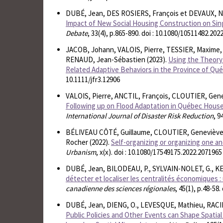
DUBÉ, Jean, DES ROSIERS, François et DEVAUX, Ni
Impact of New Social Housing Construction on Sing
Debate
, 33(4), p.865-890. doi : 10.1080/10511482.202
JACOB, Johann, VALOIS, Pierre, TESSIER, Maxime,
RENAUD, Jean-Sébastien (2023).
Using the Theory 
Related Adaptive Behaviors in the Province of Qu
10.1111/jfr3.12906
VALOIS, Pierre, ANCTIL, François, CLOUTIER, Gen
Following up on Flood Adaptation in Québec Househ
International Journal of Disaster Risk Reduction
, 9
BÉLIVEAU CÔTÉ, Guillaume, CLOUTIER, Geneviève
Rocher (2022).
Self-organizing or organizing one an
Urbanism
, x(x). doi : 10.1080/17549175.2022.2071965
DUBÉ, Jean, BILODEAU, P., SYLVAIN-NOLET, G., K
détecter et localiser les centralités économiques 
canadienne des sciences régionales
, 45(1), p.48-58
DUBÉ, Jean, DIENG, O., LEVESQUE, Mathieu, RACINE
Public Policies and Other Events can Shape Spatial 