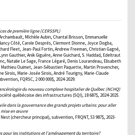
vices de première ligne (CERSSPL)
k Archambault, MIchèle Aubin, Chantal Brisson, Emmanuelle
 Nancy Côté, Carole Després, Clermont Dionne, Joyce Dogba,
hard Fleet, Jean-Paul Fortin, Andrew Freeman, Christian Gagné,
ynn Gauthier, Anik Giguère, Anne Guichard, S. Haddad, Edeltraut
lanc, Natalie Le Sage, France Légaré, Denis Lourandeau, Elisabeth
in, Mathieu Ouimet, Jean-Sébastien Paquette, Martin Provencher,
e Sirois, Marie-Josée Sirois, André Tourigny, Marie-Claude
bvention, FQRSC, 2 000 000$, 2024-2029.
cancérologie du nouveau complexe hospitalier de Québec (NCHQ)
ociété québécoise des infrastructures (SQI), 18 687$, 2024-2025.
civile dans la gouvernance des grands projets urbains: pour aller
la mise en œuvre
 Nest (chercheur principal), subvention, FRQNT, 53 987$, 2023-
s pour les institutions et l'aménagement du territoire?