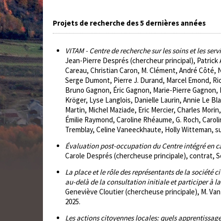
Projets de recherche des 5 dernières années
VITAM - Centre de recherche sur les soins et les ser
Jean-Pierre Després (chercheur principal), Patric
Careau, Christian Caron, M. Clément, André Côté,
Serge Dumont, Pierre J. Durand, Marcel Emond, Ric
Bruno Gagnon, Éric Gagnon, Marie-Pierre Gagnon, L
Kröger, Lyse Langlois, Danielle Laurin, Annie Le B
Martin, Michel Maziade, Eric Mercier, Charles Mor
Émilie Raymond, Caroline Rhéaume, G. Roch, Carolin
Tremblay, Celine Vaneeckhaute, Holly Witteman, su
Évaluation post-occupation du Centre intégré en 
Carole Després (chercheuse principale), contrat, S
La place et le rôle des représentants de la société 
au-delà de la consultation initiale et participer à 
Geneviève Cloutier (chercheuse principale), M. Van
2025.
Les actions citoyennes locales: quels apprentissage