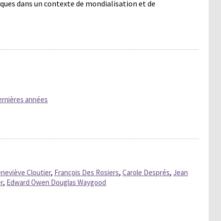
liques dans un contexte de mondialisation et de
dernières années
neviève Cloutier
,
François Des Rosiers
,
Carole Després
,
Jean
r
,
Edward Owen Douglas Waygood