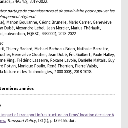
nada, 349 542$, 2019-2022.
les: partage de connaissances et de savoir-faire pour appuyer les
veloppement régional
), Manon Boulianne, Cédric Brunelle, Mario Carrier, Geneviève
an Dubé, Alexandre Lebel, Jean Mercier, Marius Thériault,
, subvention, FQRSC, 448 000$, 2018-2022.
ec
til, Thierry Badard, Michael Barbeau-Brien, Nathalie Barrette,
cher, Geneviève Cloutier, Jean Dubé, Éric Guilbert, Paule Halley,
nne King, Frédéric Lasserre, Roxane Lavoie, Danielle Maltais, Guy
é Potvin, Monique Poulin, René Therrien, Pierre Valois,
 Nature et les Technologies, 7 000 000$, 2018-2028.
 dernières années
e
 impact of transport infrastructure on firms’ location decision: A
iew.
Transport Policy
, 131(1), p.139-155. doi :