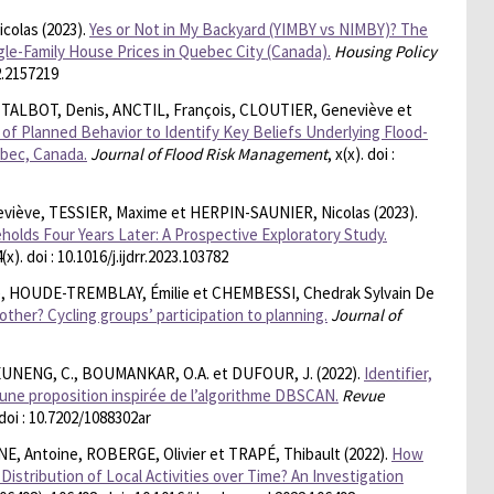
colas (2023).
Yes or Not in My Backyard (YIMBY vs NIMBY)? The
le-Family House Prices in Quebec City (Canada).
Housing Policy
2.2157219
 TALBOT, Denis, ANCTIL, François, CLOUTIER, Geneviève et
of Planned Behavior to Identify Key Beliefs Underlying Flood-
ébec, Canada.
Journal of Flood Risk Management
, x(x). doi :
eviève, TESSIER, Maxime et HERPIN-SAUNIER, Nicolas (2023).
olds Four Years Later: A Prospective Exploratory Study.
4(x). doi : 10.1016/j.ijdrr.2023.103782
, HOUDE-TREMBLAY, Émilie et CHEMBESSI, Chedrak Sylvain De
other? Cycling groups’ participation to planning.
Journal of
EUNENG, C., BOUMANKAR, O.A. et DUFOUR, J. (2022).
Identifier,
: une proposition inspirée de l’algorithme DBSCAN.
Revue
. doi : 10.7202/1088302ar
, Antoine, ROBERGE, Olivier et TRAPÉ, Thibault (2022).
How
Distribution of Local Activities over Time? An Investigation