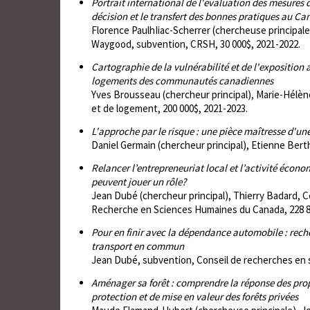
Portrait international de l'évaluation des mesures d
décision et le transfert des bonnes pratiques au C
Florence PaulhIiac-Scherrer (chercheuse princip
Waygood, subvention, CRSH, 30 000$, 2021-2022.
Cartographie de la vulnérabilité et de l'exposition
logements des communautés canadiennes
Yves Brousseau (chercheur principal), Marie-Hélè
et de logement, 200 000$, 2021-2023.
L'approche par le risque : une pièce maîtresse d'un
Daniel Germain (chercheur principal), Etienne Ber
Relancer l’entrepreneuriat local et l’activité économ
peuvent jouer un rôle?
Jean Dubé (chercheur principal), Thierry Badard, C
Recherche en Sciences Humaines du Canada, 228 8
Pour en finir avec la dépendance automobile : reche
transport en commun
Jean Dubé, subvention, Conseil de recherches en 
Aménager sa forêt : comprendre la réponse des pr
protection et de mise en valeur des forêts privées