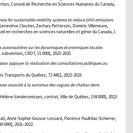
ention, Conseil de Recherche en Sciences Humaines du Canada,
eness for sustainable mobility systems to reduce GHG emissions
 Geneviève Cloutier, Zachary Patterson, Dominic Villeneuve,
l en recherches en sciences naturelles et génie du Canada, 1
s autoroutières sur les dynamiques économiques locales
, subvention, CRDT, 15 000$, 2023-2025.
our appuyer la réalisation des consultations publiques au
es Transports du Québec, 72 441$, 2022-2023.
ques associés à la survenue des vagues de chaleur dans
Hélène Vandersmissen, contrat, Ville de Québec, 158 000$, 2022-
l), Anne-Sophie Gousse-Lessard, Florence PaulhIiac-Scherrer,
0 000$, 2021-2022.