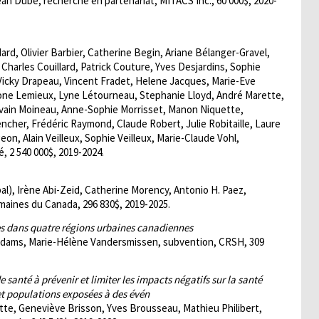
n Dubé, recherche en partenariat, MITACS Inc., 60 000$, 2020-
ard, Olivier Barbier, Catherine Begin, Ariane Bélanger-Gravel,
Charles Couillard, Patrick Couture, Yves Desjardins, Sophie
Vicky Drapeau, Vincent Fradet, Helene Jacques, Marie-Eve
mone Lemieux, Lyne Létourneau, Stephanie Lloyd, André Marette,
Sylvain Moineau, Anne-Sophie Morrisset, Manon Niquette,
cher, Frédéric Raymond, Claude Robert, Julie Robitaille, Laure
eon, Alain Veilleux, Sophie Veilleux, Marie-Claude Vohl,
 2 540 000$, 2019-2024.
), Irène Abi-Zeid, Catherine Morency, Antonio H. Paez,
aines du Canada, 296 830$, 2019-2025.
les dans quatre régions urbaines canadiennes
w Adams, Marie-Hélène Vandersmissen, subvention, CRSH, 309
 santé à prévenir et limiter les impacts négatifs sur la santé
et populations exposées à des évén
ette, Geneviève Brisson, Yves Brousseau, Mathieu Philibert,