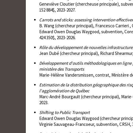
Geneviève Cloutier (chercheuse principale), subv
152 884$, 2023-2027.
Carrots and sticks: assessing intervention effectiv
B. Wang (chercheur principal), Francesco Carrieri ,
Edward Owen Douglas Waygood, subvention, Consei
424 350$, 2023-2026.
Rôle du développement de nouvelles infrastructure
Jean Dubé (chercheur principal), Richard Shearmur
Développement d'outils méthodologiques en ligne p
ministère des Transports
Marie-Hélène Vandersmissen, contrat, Ministère d
Estimation de la distribution géographique des ris
l'agglomération de Québec
Marc-André Bourgault (chercheur principal), Marie-
2023.
Shifting to Public Transport
Edward Owen Douglas Waygood (chercheur principa
Virginie Sauvageau-Francoeur, subvention, CRSH, 3