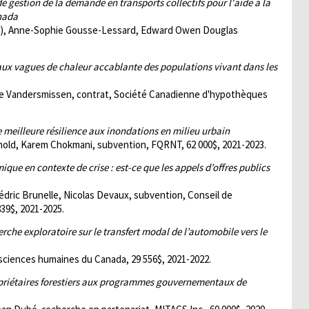
e gestion de la demande en transports collectifs pour l'aide à la
anada
ale), Anne-Sophie Gousse-Lessard, Edward Owen Douglas
 aux vagues de chaleur accablante des populations vivant dans les
ne Vandersmissen, contrat, Société Canadienne d'hypothèques
e meilleure résilience aux inondations en milieu urbain
thold, Karem Chokmani, subvention, FQRNT, 62 000$, 2021-2023.
ique en contexte de crise : est-ce que les appels d’offres publics
édric Brunelle, Nicolas Devaux, subvention, Conseil de
39$, 2021-2025.
rche exploratoire sur le transfert modal de l’automobile vers le
sciences humaines du Canada, 29 556$, 2021-2022.
opriétaires forestiers aux programmes gouvernementaux de