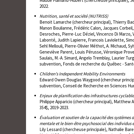
Maude Flamand-Hubert (chercheuse principale), Jea
2022.
Nutrition, santé et société (NUTRISS)
Benoit Lamarche (chercheur principal), Thierry Bad
Manon Boulianne, Frédéric Calon, Jacques Corbeil, 
Desroches, Pierre-Luc Déziel, Vincenzo Di Marzo, 
Labonté, Judith Lapierre, Francois Laviolette, Si
Sehl Mellouli, Pierre-Olivier Méthot, A. Michaud, 
Geneviève Parent, Louis Pérusse, Véronique Proven
Saulais, M.-A. Simard, Angelo Tremblay, Laurier Turg
subvention, Fonds de recherche du Québec - Santé,
Children’s Independent Mobility Environments
Edward Owen Douglas Waygood (chercheur principal
subvention, Conseil de Recherche en Sciences Hum
Enjeux de planification des infrastructures cyclab
Philippe Apparicio (chercheur principal), Matthe
354$, 2019-2023.
Évaluation et soutien de la capacité des systèmes de
mentale et le bien-être psychosocial des individus 
Lily Lessard (chercheuse principale), Nathalie Bar