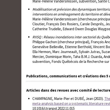
Marie-Hélène Vandersmissen, subvention, Santé Ca
Modélisation et prévision des dynamiques territoria
interventions en aménagement du territoire et dé
Marie-Hélène Vandersmissen (chercheuse principale
Cloutier, François Des Rosiers, Carole Després, Je
Catherine Trudelle, Edward Owen Douglas Waygood
RIISQ : Réseau inondations inter-sectoriel du Québ
Philippe Gachon (chercheur principal), François Anc
Geneviève Belleville, Etienne Berthold, Vincent Bou
Ella Hermon, Marc Journeault, Sylvain Jutras, Suza
Mercier, Dominique Morin, Taha B.M.J. Ouarda, Andr
subvention, Fonds Québécois de la Recherche sur la
Publications, communications et créations des 5
Articles dans des revues avec comité de lectur
CHAMPAGNE, Marie-Pier et DUBÉ, Jean (2023).
The
meta-analysis based on a systematic literature rev
10.1016/j.tranpol.2022.11.015