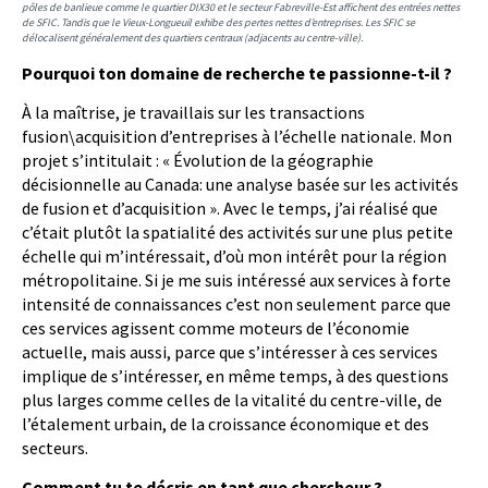
pôles de banlieue comme le quartier DIX30 et le secteur Fabreville-Est affichent des entrées nettes
de SFIC. Tandis que le Vieux-Longueuil exhibe des pertes nettes d’entreprises. Les SFIC se
délocalisent généralement des quartiers centraux (adjacents au centre-ville).
Pourquoi ton domaine de recherche te passionne-t-il ?
À la maîtrise, je travaillais sur les transactions
fusion\acquisition d’entreprises à l’échelle nationale. Mon
projet s’intitulait : « Évolution de la géographie
décisionnelle au Canada: une analyse basée sur les activités
de fusion et d’acquisition ». Avec le temps, j’ai réalisé que
c’était plutôt la spatialité des activités sur une plus petite
échelle qui m’intéressait, d’où mon intérêt pour la région
métropolitaine. Si je me suis intéressé aux services à forte
intensité de connaissances c’est non seulement parce que
ces services agissent comme moteurs de l’économie
actuelle, mais aussi, parce que s’intéresser à ces services
implique de s’intéresser, en même temps, à des questions
plus larges comme celles de la vitalité du centre-ville, de
l’étalement urbain, de la croissance économique et des
secteurs.
Comment tu te décris en tant que chercheur ?