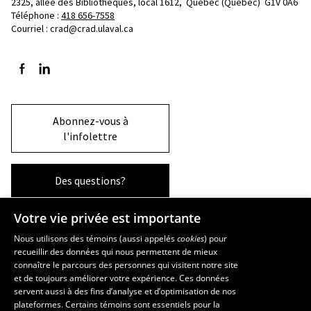
2325, allée des Bibliothèques, local 1612, 
Québec (Québec)  G1V 0A6
Téléphone : 
418 656-7558
Courriel :
crad@crad.ulaval.ca
Suivez-nous sur Facebook
Suivez-nous sur LinkedIn
Abonnez-vous à
l'infolettre
Des questions?
Votre vie privée est importante
La Faculté et ses écoles
Nous utilisons des témoins (aussi appelés
cookies
) pour
recueillir des données qui nous permettent de mieux
Faculté d’aménagement, d’architecture, d’art et de design
connaître le parcours des personnes qui visitent notre site
École d’art
et de toujours améliorer votre expérience. Ces données
servent aussi à des fins d’analyse et d’optimisation de nos
École supérieure d’aménagement du territoire et de développement
plateformes. Certains témoins sont essentiels pour la
régional