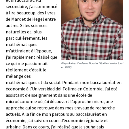
et un doctorat. Au
secondaire, j’ai commencé
à lire beaucoup, des livres
de Marx et de Hegel entre
autres. Si les sciences
naturelles et, plus
particulièrement, les
mathématiques
m’attiraient à l’époque,
j’ai rapidement réalisé que
ce qui me passionnait
Diego Andres Cardenas Morales (étudiant au doctorat
en ATDR)
réellement c’était le
mélange des
mathématiques et du social. Pendant mon baccalauréat en
économie à l’Universidad del Tolima en Colombie, j’ai été
assistant d’enseignement dans une école de
microéconomie où j’ai découvert l’approche micro, une
approche qui se retrouve dans mes travaux de recherche
actuels. À la fin de mon parcours au baccalauréat en
économie, j’ai suivi un cours d’économie régionale et
urbaine. Dans ce cours, j’ai réalisé que je souhaitais