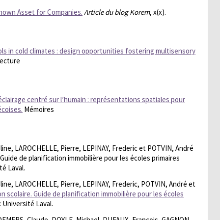
-Known Asset for Companies.
Article du blog Korem
, x(x).
ols in cold climates : design opportunities fostering multisensory
tecture
 éclairage centré sur l’humain : représentations spatiales pour
écoises.
Mémoires
ine, LAROCHELLE, Pierre, LEPINAY, Frederic et POTVIN, André
. Guide de planification immobilière pour les écoles primaires
té Laval.
ine, LAROCHELLE, Pierre, LEPINAY, Frederic, POTVIN, André et
n scolaire. Guide de planification immobilière pour les écoles
 Université Laval.
 DEMERS, Claude, DOYLE, Michael, DUFAUX, François, GAGNON,