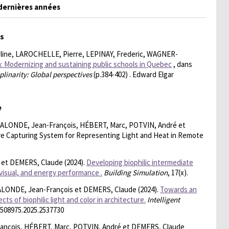
 dernières années
fs
ine, LAROCHELLE, Pierre, LEPINAY, Frederic, WAGNER-
: Modernizing and sustaining public schools in Quebec
, dans
linarity: Global perspectives
(p.384-402) . Edward Elgar
e
ALONDE, Jean-François, HÉBERT, Marc, POTVIN, André et
ve Capturing System for Representing Light and Heat in Remote
 et DEMERS, Claude (2024).
Developing biophilic intermediate
 visual, and energy performance .
Building Simulation
, 17(x).
LONDE, Jean-François et DEMERS, Claude (2024).
Towards an
s of biophilic light and color in architecture.
Intelligent
/17508975.2025.2537730
nçois, HÉBERT, Marc, POTVIN, André et DEMERS, Claude