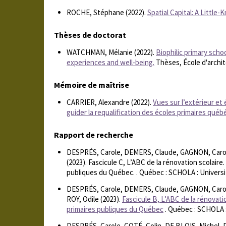
ROCHE, Stéphane (2022).
Spatial Capital: A Little
Thèses de doctorat
WATCHMAN, Mélanie (2022).
Biophilic primary scho
experiences and well-being.
Thèses, École d'archi
Mémoire de maîtrise
CARRIER, Alexandre (2022).
Vues sur l’extérieur et
guider la requalification des écoles primaires québ
Rapport de recherche
DESPRÉS, Carole, DEMERS, Claude, GAGNON, Carol
(2023). Fascicule C, L’ABC de la rénovation scolaire
publiques du Québec. . Québec : SCHOLA : Universi
DESPRÉS, Carole, DEMERS, Claude, GAGNON, Carol
ROY, Odile (2023).
Fascicule B, L’ABC de la rénovatio
primaires publiques du Québec
. Québec : SCHOLA :
DESPRÉS, Carole, COTÉ, Colin, DE BLOIS, Michel,