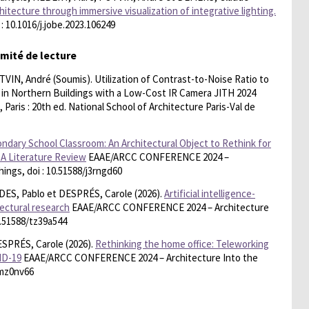
chitecture through immersive visualization of integrative lighting.
i : 10.1016/j.jobe.2023.106249
mité de lecture
N, André (Soumis). Utilization of Contrast-to-Noise Ratio to
es in Northern Buildings with a Low-Cost IR Camera JITH 2024
Paris : 20th ed. National School of Architecture Paris-Val de
ndary School Classroom: An Architectural Object to Rethink for
 A Literature Review
EAAE/ARCC CONFERENCE 2024 –
ings, doi : 10.51588/j3rngd60
ES, Pablo et DESPRÉS, Carole (2026).
Artificial intelligence-
tectural research
EAAE/ARCC CONFERENCE 2024 – Architecture
0.51588/tz39a544
SPRÉS, Carole (2026).
Rethinking the home office: Teleworking
ID-19
EAAE/ARCC CONFERENCE 2024 – Architecture Into the
cmz0nv66