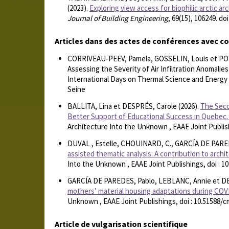
(2023).
Exploring view access for biophilic arctic ar
Journal of Building Engineering
, 69(15), 106249. do
Articles dans des actes de conférences avec co
CORRIVEAU-PEEV, Pamela, GOSSELIN, Louis et POTVI
Assessing the Severity of Air Infiltration Anomali
International Days on Thermal Science and Energy , 
Seine
BALLITA, Lina et DESPRÉS, Carole (2026).
The Seco
Better Support of Educational Success in Quebec.
Architecture Into the Unknown , EAAE Joint Publish
DUVAL , Estelle, CHOUINARD, C., GARCÍA DE PARED
assisted thematic analysis: A contribution to archi
Into the Unknown , EAAE Joint Publishings, doi : 1
GARCÍA DE PAREDES, Pablo, LEBLANC, Annie et DE
mothers’ material housing adaptations during COV
Unknown , EAAE Joint Publishings, doi : 10.51588/
Article de vulgarisation scientifique