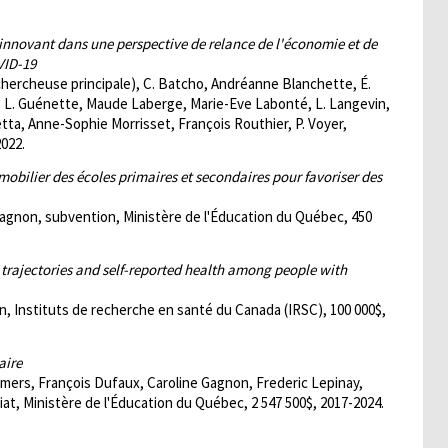
innovant dans une perspective de relance de l'économie et de
VID-19
(chercheuse principale), C. Batcho, Andréanne Blanchette, É.
e, L. Guénette, Maude Laberge, Marie-Eve Labonté, L. Langevin,
ta, Anne-Sophie Morrisset, François Routhier, P. Voyer,
2022.
 mobilier des écoles primaires et secondaires pour favoriser des
Gagnon, subvention, Ministère de l'Éducation du Québec, 450
e trajectories and self-reported health among people with
n, Instituts de recherche en santé du Canada (IRSC), 100 000$,
aire
mers, François Dufaux, Caroline Gagnon, Frederic Lepinay,
at, Ministère de l'Éducation du Québec, 2 547 500$, 2017-2024.