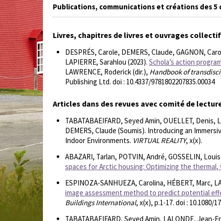
Publications, communications et créations des 5
Livres, chapitres de livres et ouvrages collecti
DESPRÉS, Carole, DEMERS, Claude, GAGNON, Carol
LAPIERRE, Sarahlou (2023).
Schola’s action program
LAWRENCE, Roderick (dir.),
Handbook of transdiscip
Publishing Ltd. doi : 10.4337/9781802207835.00034
Articles dans des revues avec comité de lectur
TABATABAEIFARD, Seyed Amin, OUELLET, Denis, L
DEMERS, Claude (Soumis). Introducing an Immersi
Indoor Environments.
VIRTUAL REALITY
, x(x).
ABAZARI, Tarlan, POTVIN, André, GOSSELIN, Louis
spaces for Arctic housing: Optimizing the thermal,
ESPINOZA-SANHUEZA, Carolina, HÉBERT, Marc, LA
image assessment method to predict potential effect
Buildings International
, x(x), p.1-17. doi : 10.1080
TABATABAEIFARD, Seyed Amin, LALONDE, Jean-Fra