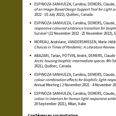
ESPINOZA-SANHUEZA, Carolina, DEMERS, Claude, 
of an Image-Based Design Support Tool for Light an
2022 - 10 July 2022), Québec, Canada.
ESPINOZA-SANHUEZA, Carolina, DEMERS, Claude, 
responsive coloured ambiance transition for biophil
Survive? (22 November 2022 - 25 November 2022), Sa
MOREAU, Andréane, VANDERSMISSEN, Marie-Hélène
Choices in Times of Pandemic: A Literature Review
.
ABAZARI, Tarlan, POTVIN, André, DEMERS, Claude 
Arctic housing biophilc intermediate spaces
. 4th S
2021), Québec, Canada.
ESPINOZA-SANHUEZA, Carolina, DEMERS, Claude, 
colour combination effects for biophilic light-res
Annual Meeting ( 2 November 2021 - 4 November 20
ESPINOZA-SANHUEZA, Carolina, DEMERS, Claude, 
colour in interiors for human light-responsive amb
20 September 2021), Milan, Italie.
Conférences sur invitation