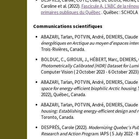
Caroline et al. (2022).
Fascicule A, L’ABC de la rénov
primaires publiques du Québec
. Québec : SCHOLA :
Communications scientifiques
ABAZARI, Tarlan, POTVIN, André, DEMERS, Claude 
énergétiques en Arctique au moyen d'espaces inter
Trois-Rivières, Canada.
BOLDUC, C., GIROUX, J., HÉBERT, Marc, DEMERS, 
Photometrically Calibrated {HDR} Dataset for Lum
Computer Vision ( 2 October 2023 - 6 October 2023),
ABAZARI, Tarlan, POTVIN, André, DEMERS, Claude 
space for energy-efficient biophilic Arctic housing
.
2022), Québec, Canada.
ABAZARI, Tarlan, POTVIN, André, DEMERS, Claude 
housing: Establishing energy-efficient design and re
Toronto, Canada.
DESPRÉS, Carole (2022).
Modernizing Quebec's Publ
Research and Action Program
. IAPS ( 5 July 2022 - 