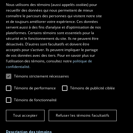
La Faculté et ses écoles
Nous utilisons des témoins (aussi appelés
cookies
) pour
recueillir des données qui nous permettent de mieux
Faculté d’aménagement, d’architecture, d’art et de design
connaître le parcours des personnes qui visitent notre site
École d’art
et de toujours améliorer votre expérience. Ces données
servent aussi à des fins d’analyse et d’optimisation de nos
École supérieure d’aménagement du territoire et de développement
plateformes. Certains témoins sont essentiels pour la
régional
sécurité et le fonctionnement du site. Ils ne peuvent être
École d’architecture
désactivés. D’autres sont facultatifs et doivent être
École de design
acceptés pour s’activer. Ils peuvent impliquer le partage
de vos données avec des tiers. Pour en savoir plus sur
l’utilisation des témoins, consultez notre
politique de
confidentialité.
Témoins strictement nécessaires
Témoins de performance
Témoins de publicité ciblée
Témoins de fonctionnalité
© 2026 Université Laval
Tous droits réservés
Tout accepter
Refuser les témoins facultatifs
Conditions générales d'utilisation
Fraude en ligne
Confidentialité
Description des témoins