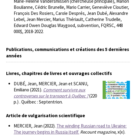
Marie-Hélène Vandersmissen (chercheuse principale), Manon
Boulianne, Cédric Brunelle, Mario Carrier, Geneviève Cloutier,
François Des Rosiers, Carole Després, Jean Dubé, Alexandre
Lebel, Jean Mercier, Marius Thériault, Catherine Trudelle,
Edward Owen Douglas Waygood, subvention, FQRSC, 448
000$, 2018-2022.
Publications, communications et créations des 5 dernières
années
Livres, chapitres de livres et ouvrages collectifs
DUBÉ, Jean, MERCIER, Jean et SCANU,
Emiliano (2021).
Comment survivre aux
controverses sur le transport à Québec ?
(220
p.) . Québec : Septentrion.
Article de vulgarisation scientifique
MERCIER, Jean (2022).
The winding Russian road to Ukraine:
The journey begins in Russia itself.
Recount magazine
, x(x).