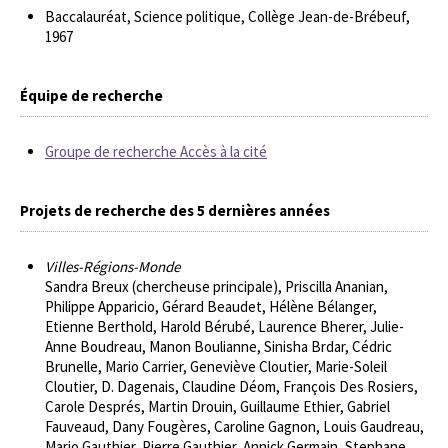
Baccalauréat, Science politique, Collège Jean-de-Brébeuf,
1967
Équipe de recherche
Groupe de recherche Accès à la cité
Projets de recherche des 5 dernières années
Villes-Régions-Monde
Sandra Breux (chercheuse principale), Priscilla Ananian,
Philippe Apparicio, Gérard Beaudet, Hélène Bélanger,
Etienne Berthold, Harold Bérubé, Laurence Bherer, Julie-
Anne Boudreau, Manon Boulianne, Sinisha Brdar, Cédric
Brunelle, Mario Carrier, Geneviève Cloutier, Marie-Soleil
Cloutier, D. Dagenais, Claudine Déom, François Des Rosiers,
Carole Després, Martin Drouin, Guillaume Ethier, Gabriel
Fauveaud, Dany Fougères, Caroline Gagnon, Louis Gaudreau,
Mario Gauthier, Pierre Gauthier, Annick Germain, Stephane