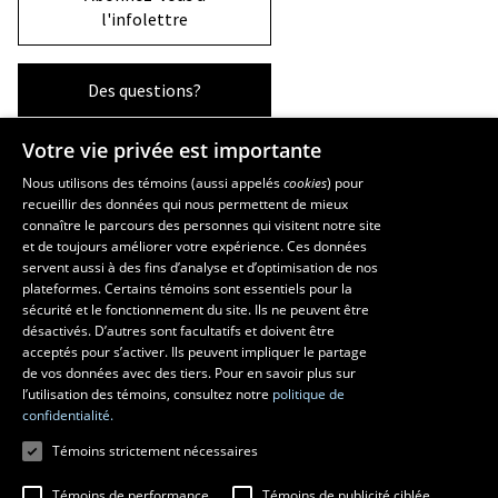
l'infolettre
Des questions?
Votre vie privée est importante
La Faculté et ses écoles
Nous utilisons des témoins (aussi appelés
cookies
) pour
recueillir des données qui nous permettent de mieux
Faculté d’aménagement, d’architecture, d’art et de design
connaître le parcours des personnes qui visitent notre site
École d’art
et de toujours améliorer votre expérience. Ces données
servent aussi à des fins d’analyse et d’optimisation de nos
École supérieure d’aménagement du territoire et de développement
plateformes. Certains témoins sont essentiels pour la
régional
sécurité et le fonctionnement du site. Ils ne peuvent être
École d’architecture
désactivés. D’autres sont facultatifs et doivent être
École de design
acceptés pour s’activer. Ils peuvent impliquer le partage
de vos données avec des tiers. Pour en savoir plus sur
l’utilisation des témoins, consultez notre
politique de
confidentialité.
Témoins strictement nécessaires
Témoins de performance
Témoins de publicité ciblée