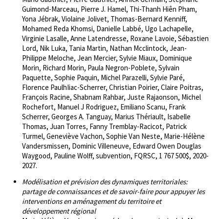
Guimond-Marceau, Pierre J. Hamel, Thi-Thanh Hiên Pham,
Yona Jébrak, Violaine Jolivet, Thomas-Bernard Kenniff,
Mohamed Reda Khomsi, Danielle Labbé, Ugo Lachapelle,
Virginie Lasalle, Anne Latendresse, Roxane Lavoie, Sébastien
Lord, Nik Luka, Tania Martin, Nathan Mcclintock, Jean-
Philippe Meloche, Jean Mercier, Sylvie Miaux, Dominique
Morin, Richard Morin, Paula Negron-Poblete, Sylvain
Paquette, Sophie Paquin, Michel Parazelli, Sylvie Paré,
Florence PaulhIiac-Scherrer, Christian Poirier, Claire Poitras,
François Racine, Shabnam Rahbar, Juste Rajaonson, Michel
Rochefort, Manuel J Rodriguez, Emiliano Scanu, Frank
Scherrer, Georges A. Tanguay, Marius Thériault, Isabelle
Thomas, Juan Torres, Fanny Tremblay-Racicot, Patrick
Turmel, Geneviève Vachon, Sophie Van Neste, Marie-Hélène
Vandersmissen, Dominic Villeneuve, Edward Owen Douglas
Waygood, Pauline Wolff, subvention, FQRSC, 1 767 500$, 2020-
2027.
Modélisation et prévision des dynamiques territoriales:
partage de connaissances et de savoir-faire pour appuyer les
interventions en aménagement du territoire et
développement régional