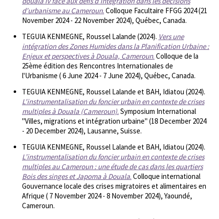
douala iv face aux défis d’intégration dans les décisions
d’urbanisme au Cameroun
.
Colloque Facultaire FFGG 2024 (21
November 2024 - 22 November 2024), Québec, Canada.
TEGUIA KENMEGNE, Roussel Lalande (2024).
Vers une
intégration des Zones Humides dans la Planification Urbaine :
Enjeux et perspectives à Douala, Cameroun
.
Colloque de la
25ème édition des Rencontres Internationales de
l'Urbanisme ( 6 June 2024 - 7 June 2024), Québec, Canada.
TEGUIA KENMEGNE, Roussel Lalande et BAH, Idiatou (2024).
L'instrumentalisation du foncier urbain en contexte de crises
multiples à Douala (Cameroun)
.
Symposium International
"Villes, migrations et intégration urbaine" (18 December 2024
- 20 December 2024), Lausanne, Suisse.
TEGUIA KENMEGNE, Roussel Lalande et BAH, Idiatou (2024).
L’instrumentalisation du foncier urbain en contexte de crises
multiples au Cameroun : une étude de cas dans les quartiers
Bois des singes et Japoma à Douala
.
Colloque international
Gouvernance locale des crises migratoires et alimentaires en
Afrique ( 7 November 2024 - 8 November 2024), Yaoundé,
Cameroun.