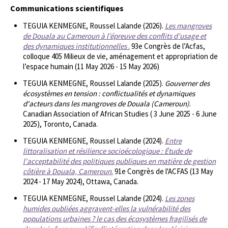
Communications scientifiques
TEGUIA KENMEGNE, Roussel Lalande (2026).
Les mangroves
de Douala au Cameroun à l’épreuve des conflits d’usage et
des dynamiques institutionnelles
.
93e Congrès de l’Acfas,
colloque 405 Milieux de vie, aménagement et appropriation de
l’espace humain (11 May 2026 - 15 May 2026)
TEGUIA KENMEGNE, Roussel Lalande (2025).
Gouverner des
écosystèmes en tension : conflictualités et dynamiques
d'acteurs dans les mangroves de Douala (Cameroun)
.
Canadian Association of African Studies ( 3 June 2025 - 6 June
2025), Toronto, Canada.
TEGUIA KENMEGNE, Roussel Lalande (2024).
Entre
littoralisation et résilience socioécologique : Étude de
l'acceptabilité des politiques publiques en matière de gestion
côtière à Douala, Cameroun
.
91e Congrès de l'ACFAS (13 May
2024 - 17 May 2024), Ottawa, Canada.
TEGUIA KENMEGNE, Roussel Lalande (2024).
Les zones
humides oubliées aggravent-elles la vulnérabilité des
populations urbaines ? le cas des écosystèmes fragilisés de