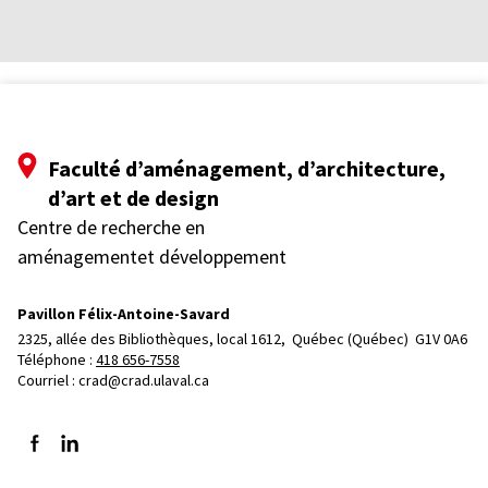
Faculté d’aménagement, d’architecture,
d’art et de design
Centre de recherche en
aménagementet développement
Pavillon Félix-Antoine-Savard
2325, allée des Bibliothèques, local 1612, 
Québec (Québec)  G1V 0A6
Téléphone : 
418 656-7558
Courriel :
crad@crad.ulaval.ca
Suivez-nous sur Facebook
Suivez-nous sur LinkedIn