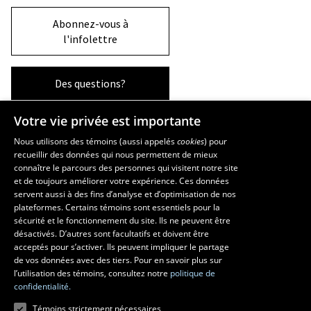
Abonnez-vous à
l'infolettre
Des questions?
Votre vie privée est importante
La Faculté et ses écoles
Nous utilisons des témoins (aussi appelés
cookies
) pour
recueillir des données qui nous permettent de mieux
Faculté d’aménagement, d’architecture, d’art et de design
connaître le parcours des personnes qui visitent notre site
École d’art
et de toujours améliorer votre expérience. Ces données
servent aussi à des fins d’analyse et d’optimisation de nos
École supérieure d’aménagement du territoire et de développement
plateformes. Certains témoins sont essentiels pour la
régional
sécurité et le fonctionnement du site. Ils ne peuvent être
École d’architecture
désactivés. D’autres sont facultatifs et doivent être
École de design
acceptés pour s’activer. Ils peuvent impliquer le partage
de vos données avec des tiers. Pour en savoir plus sur
l’utilisation des témoins, consultez notre
politique de
confidentialité.
Témoins strictement nécessaires