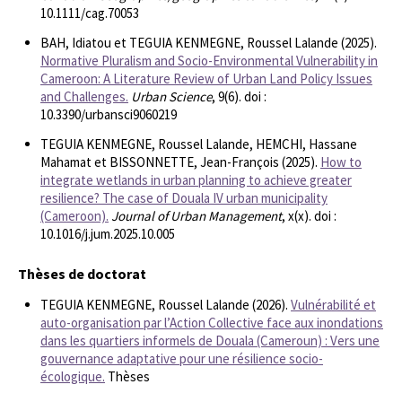
10.1111/cag.70053
BAH, Idiatou et TEGUIA KENMEGNE, Roussel Lalande (2025).
Normative Pluralism and Socio-Environmental Vulnerability in
Cameroon: A Literature Review of Urban Land Policy Issues
and Challenges.
Urban Science
, 9(6). doi :
10.3390/urbansci9060219
TEGUIA KENMEGNE, Roussel Lalande, HEMCHI, Hassane
Mahamat et BISSONNETTE, Jean-François (2025).
How to
integrate wetlands in urban planning to achieve greater
resilience? The case of Douala IV urban municipality
(Cameroon).
Journal of Urban Management
, x(x). doi :
10.1016/j.jum.2025.10.005
Thèses de doctorat
TEGUIA KENMEGNE, Roussel Lalande (2026).
Vulnérabilité et
auto-organisation par l’Action Collective face aux inondations
dans les quartiers informels de Douala (Cameroun) : Vers une
gouvernance adaptative pour une résilience socio-
écologique.
Thèses