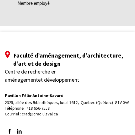
Membre employé
Faculté d’aménagement, d’architecture,
d’art et de design
Centre de recherche en
aménagementet développement
Pavillon Félix-Antoine-Savard
2325, allée des Bibliothèques, local 1612, 
Québec (Québec)  G1V 0A6
Téléphone : 
418 656-7558
Courriel :
crad@crad.ulaval.ca
Suivez-nous sur Facebook
Suivez-nous sur LinkedIn