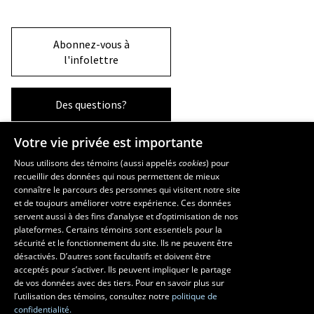
Abonnez-vous à
l'infolettre
Des questions?
Votre vie privée est importante
La Faculté et ses écoles
Nous utilisons des témoins (aussi appelés
cookies
) pour
recueillir des données qui nous permettent de mieux
Faculté d’aménagement, d’architecture, d’art et de design
connaître le parcours des personnes qui visitent notre site
École d’art
et de toujours améliorer votre expérience. Ces données
servent aussi à des fins d’analyse et d’optimisation de nos
École supérieure d’aménagement du territoire et de développement
plateformes. Certains témoins sont essentiels pour la
régional
sécurité et le fonctionnement du site. Ils ne peuvent être
École d’architecture
désactivés. D’autres sont facultatifs et doivent être
École de design
acceptés pour s’activer. Ils peuvent impliquer le partage
de vos données avec des tiers. Pour en savoir plus sur
l’utilisation des témoins, consultez notre
politique de
confidentialité.