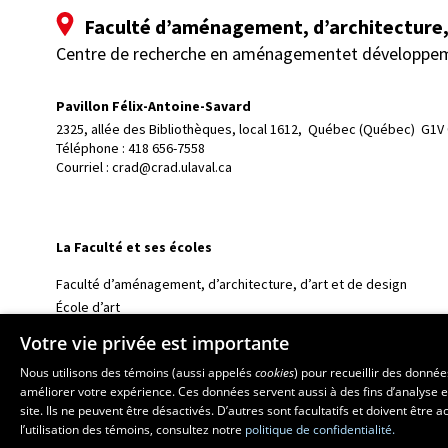
Faculté d’aménagement, d’architecture, 
Centre de recherche en aménagementet développe
Pavillon Félix-Antoine-Savard
2325, allée des Bibliothèques, local 1612, 
Québec (Québec)  G1V
Téléphone : 
418 656-7558
Courriel :
crad@crad.ulaval.ca
La Faculté et ses écoles
Faculté d’aménagement, d’architecture, d’art et de design
École d’art
École supérieure d’aménagement du territoire et de développem
Votre vie privée est importante
École d’architecture
Nous utilisons des témoins (aussi appelés
cookies
) pour recueillir des donné
École de design
améliorer votre expérience. Ces données servent aussi à des fins d’analyse e
site. Ils ne peuvent être désactivés. D’autres sont facultatifs et doivent être
l’utilisation des témoins, consultez notre
politique de confidentialité.