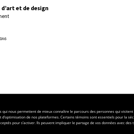
d’art et de design
ment
 0A6
ent régional
es qui nous permettent de mieux connaître le parcours des personnes qui visitent 
t d’optimisation de nos plateformes. Certains témoins sont essentiels pour la séc
 acceptés pour s’activer. Ils peuvent impliquer le partage de vos données avec des t