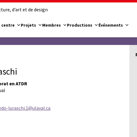
ure, d’art et de design
 centre
Projets
Membres
Productions
Événements
aschi
orat en ATDR
val
edo-luraschi.1@ulaval.ca