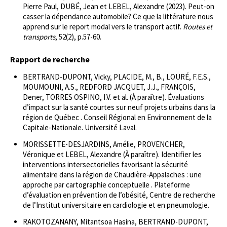
Pierre Paul, DUBÉ, Jean et LEBEL, Alexandre (2023). Peut-on
casser la dépendance automobile? Ce que la littérature nous
apprend sur le report modal vers le transport actif.
Routes et
transports
, 52(2), p.57-60.
Rapport de recherche
BERTRAND-DUPONT, Vicky, PLACIDE, M., B., LOURÉ, F.E.S.,
MOUMOUNI, A.S., REDFORD JACQUET, J.J., FRANÇOIS,
Dener, TORRES OSPINO, I.V. et al. (À paraître). Évaluations
d’impact sur la santé courtes sur neuf projets urbains dans la
région de Québec . Conseil Régional en Environnement de la
Capitale-Nationale. Université Laval.
MORISSETTE-DESJARDINS, Amélie, PROVENCHER,
Véronique et LEBEL, Alexandre (À paraître). Identifier les
interventions intersectorielles favorisant la sécurité
alimentaire dans la région de Chaudière-Appalaches : une
approche par cartographie conceptuelle . Plateforme
d’évaluation en prévention de l’obésité, Centre de recherche
de l’Institut universitaire en cardiologie et en pneumologie.
RAKOTOZANANY, Mitantsoa Hasina, BERTRAND-DUPONT,