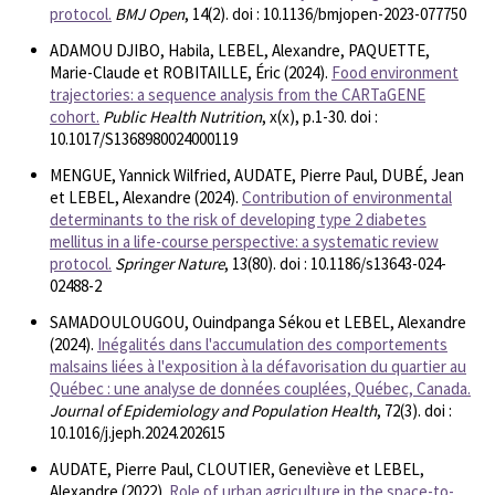
protocol.
BMJ Open
, 14(2). doi : 10.1136/bmjopen-2023-077750
ADAMOU DJIBO, Habila, LEBEL, Alexandre, PAQUETTE,
Marie-Claude et ROBITAILLE, Éric (2024).
Food environment
trajectories: a sequence analysis from the CARTaGENE
cohort.
Public Health Nutrition
, x(x), p.1-30. doi :
10.1017/S1368980024000119
MENGUE, Yannick Wilfried, AUDATE, Pierre Paul, DUBÉ, Jean
et LEBEL, Alexandre (2024).
Contribution of environmental
determinants to the risk of developing type 2 diabetes
mellitus in a life-course perspective: a systematic review
protocol.
Springer Nature
, 13(80). doi : 10.1186/s13643-024-
02488-2
SAMADOULOUGOU, Ouindpanga Sékou et LEBEL, Alexandre
(2024).
Inégalités dans l'accumulation des comportements
malsains liées à l'exposition à la défavorisation du quartier au
Québec : une analyse de données couplées, Québec, Canada.
Journal of Epidemiology and Population Health
, 72(3). doi :
10.1016/j.jeph.2024.202615
AUDATE, Pierre Paul, CLOUTIER, Geneviève et LEBEL,
Alexandre (2022).
Role of urban agriculture in the space-to-