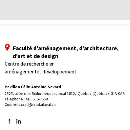
Faculté d’aménagement, d’architecture,
d’art et de design
Centre de recherche en
aménagementet développement
Pavillon Félix-Antoine-Savard
2325, allée des Bibliothèques, local 1612, 
Québec (Québec)  G1V 0A6
Téléphone : 
418 656-7558
Courriel :
crad@crad.ulaval.ca
Suivez-nous sur Facebook
Suivez-nous sur LinkedIn