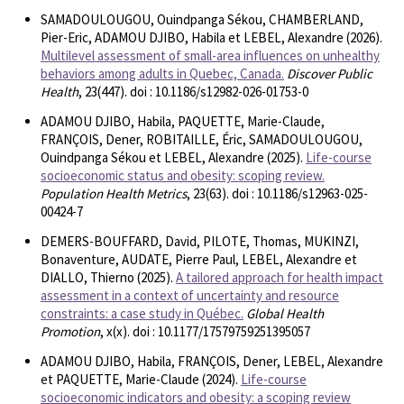
SAMADOULOUGOU, Ouindpanga Sékou, CHAMBERLAND,
Pier-Eric, ADAMOU DJIBO, Habila et LEBEL, Alexandre (2026).
Multilevel assessment of small-area influences on unhealthy
behaviors among adults in Quebec, Canada.
Discover Public
Health
, 23(447). doi : 10.1186/s12982-026-01753-0
ADAMOU DJIBO, Habila, PAQUETTE, Marie-Claude,
FRANÇOIS, Dener, ROBITAILLE, Éric, SAMADOULOUGOU,
Ouindpanga Sékou et LEBEL, Alexandre (2025).
Life-course
socioeconomic status and obesity: scoping review.
Population Health Metrics
, 23(63). doi : 10.1186/s12963-025-
00424-7
DEMERS-BOUFFARD, David, PILOTE, Thomas, MUKINZI,
Bonaventure, AUDATE, Pierre Paul, LEBEL, Alexandre et
DIALLO, Thierno (2025).
A tailored approach for health impact
assessment in a context of uncertainty and resource
constraints: a case study in Québec.
Global Health
Promotion
, x(x). doi : 10.1177/17579759251395057
ADAMOU DJIBO, Habila, FRANÇOIS, Dener, LEBEL, Alexandre
et PAQUETTE, Marie-Claude (2024).
Life-course
socioeconomic indicators and obesity: a scoping review