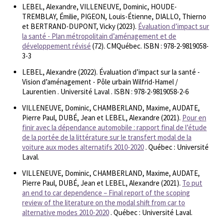
LEBEL, Alexandre, VILLENEUVE, Dominic, HOUDE-
TREMBLAY, Émilie, PIGEON, Louis-Étienne, DIALLO, Thierno
et BERTRAND-DUPONT, Vicky (2023).
Évaluation d’impact sur
la santé - Plan métropolitain d’aménagement et de
développement révisé
(72). CMQuébec. ISBN : 978-2-9819058-
3-3
LEBEL, Alexandre (2022). Évaluation d’impact sur la santé -
Vision d’aménagement - Pôle urbain Wilfrid-Hamel /
Laurentien . Université Laval . ISBN : 978-2-9819058-2-6
VILLENEUVE, Dominic, CHAMBERLAND, Maxime, AUDATE,
Pierre Paul, DUBÉ, Jean et LEBEL, Alexandre (2021).
Pour en
finir avec la dépendance automobile : rapport final de l’étude
de la portée de la littérature sur le transfert modal de la
voiture aux modes alternatifs 2010-2020
. Québec : Université
Laval.
VILLENEUVE, Dominic, CHAMBERLAND, Maxime, AUDATE,
Pierre Paul, DUBÉ, Jean et LEBEL, Alexandre (2021).
To put
an end to car dependence – Final report of the scoping
review of the literature on the modal shift from car to
alternative modes 2010-2020
. Québec : Université Laval.