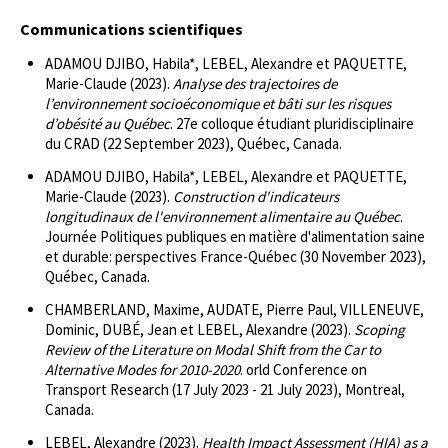
Communications scientifiques
ADAMOU DJIBO, Habila*, LEBEL, Alexandre et PAQUETTE,
Marie-Claude (2023).
Analyse des trajectoires de
l’environnement socioéconomique et bâti sur les risques
d’obésité au Québec
. 27e colloque étudiant pluridisciplinaire
du CRAD (22 September 2023), Québec, Canada.
ADAMOU DJIBO, Habila*, LEBEL, Alexandre et PAQUETTE,
Marie-Claude (2023).
Construction d'indicateurs
longitudinaux de l'environnement alimentaire au Québec
.
Journée Politiques publiques en matière d'alimentation saine
et durable: perspectives France-Québec (30 November 2023),
Québec, Canada.
CHAMBERLAND, Maxime, AUDATE, Pierre Paul, VILLENEUVE,
Dominic, DUBÉ, Jean et LEBEL, Alexandre (2023).
Scoping
Review of the Literature on Modal Shift from the Car to
Alternative Modes for 2010-2020
. orld Conference on
Transport Research (17 July 2023 - 21 July 2023), Montreal,
Canada.
LEBEL, Alexandre (2023).
Health Impact Assessment (HIA) as a