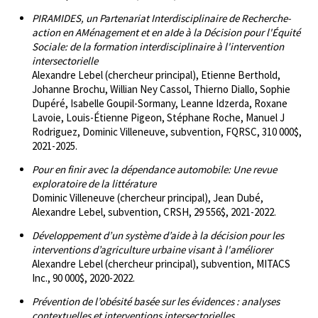
PIRAMIDES, un Partenariat Interdisciplinaire de Recherche-
action en AMénagement et en aIde à la Décision pour l'Équité
Sociale: de la formation interdisciplinaire à l'intervention
intersectorielle
Alexandre Lebel (chercheur principal), Etienne Berthold,
Johanne Brochu, Willian Ney Cassol, Thierno Diallo, Sophie
Dupéré, Isabelle Goupil-Sormany, Leanne Idzerda, Roxane
Lavoie, Louis-Étienne Pigeon, Stéphane Roche, Manuel J
Rodriguez, Dominic Villeneuve, subvention, FQRSC, 310 000$,
2021-2025.
Pour en finir avec la dépendance automobile: Une revue
exploratoire de la littérature
Dominic Villeneuve (chercheur principal), Jean Dubé,
Alexandre Lebel, subvention, CRSH, 29 556$, 2021-2022.
Développement d’un système d’aide à la décision pour les
interventions d’agriculture urbaine visant à l'améliorer
Alexandre Lebel (chercheur principal), subvention, MITACS
Inc., 90 000$, 2020-2022.
Prévention de l’obésité basée sur les évidences : analyses
contextuelles et interventions intersectorielles