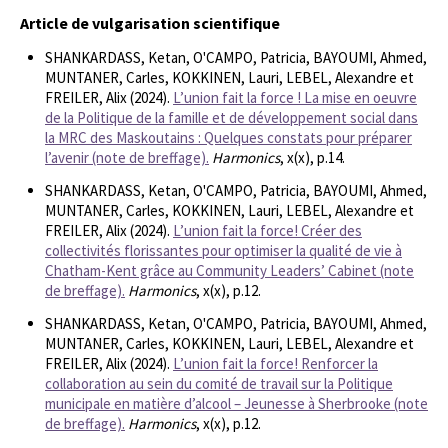
Article de vulgarisation scientifique
SHANKARDASS, Ketan, O'CAMPO, Patricia, BAYOUMI, Ahmed,
MUNTANER, Carles, KOKKINEN, Lauri, LEBEL, Alexandre et
FREILER, Alix (2024).
L’union fait la force ! La mise en oeuvre
de la Politique de la famille et de développement social dans
la MRC des Maskoutains : Quelques constats pour préparer
l’avenir (note de breffage).
Harmonics
, x(x), p.14.
SHANKARDASS, Ketan, O'CAMPO, Patricia, BAYOUMI, Ahmed,
MUNTANER, Carles, KOKKINEN, Lauri, LEBEL, Alexandre et
FREILER, Alix (2024).
L’union fait la force! Créer des
collectivités florissantes pour optimiser la qualité de vie à
Chatham-Kent grâce au Community Leaders’ Cabinet (note
de breffage).
Harmonics
, x(x), p.12.
SHANKARDASS, Ketan, O'CAMPO, Patricia, BAYOUMI, Ahmed,
MUNTANER, Carles, KOKKINEN, Lauri, LEBEL, Alexandre et
FREILER, Alix (2024).
L’union fait la force! Renforcer la
collaboration au sein du comité de travail sur la Politique
municipale en matière d’alcool – Jeunesse à Sherbrooke (note
de breffage).
Harmonics
, x(x), p.12.