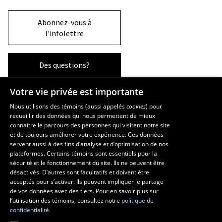
Abonnez-vous à
l'infolettre
Des questions?
Votre vie privée est importante
La Faculté et ses écoles
Nous utilisons des témoins (aussi appelés
cookies
) pour
recueillir des données qui nous permettent de mieux
Faculté d’aménagement, d’architecture, d’art et de design
connaître le parcours des personnes qui visitent notre site
École d’art
et de toujours améliorer votre expérience. Ces données
servent aussi à des fins d’analyse et d’optimisation de nos
École supérieure d’aménagement du territoire et de développement
plateformes. Certains témoins sont essentiels pour la
régional
sécurité et le fonctionnement du site. Ils ne peuvent être
École d’architecture
désactivés. D’autres sont facultatifs et doivent être
École de design
acceptés pour s’activer. Ils peuvent impliquer le partage
de vos données avec des tiers. Pour en savoir plus sur
l’utilisation des témoins, consultez notre
politique de
confidentialité.