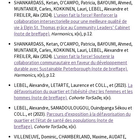
SHANKARDASS, Ketan, O'CAMPO, Patricia, BAYOUMI, Ahmed,
MUNTANER, Carles, KOKKINEN, Lauri, LEBEL, Alexandre et
FREILER, Alix (2024).
L’union fait la force! Renforcer la
collaboration intersectorielle pour une meilleure qualité de
vie à Elgin St. Thomas grâce au Community Leaders’ Cabinet
(note de breffage).
Harmonics
, x(x), p.12.
SHANKARDASS, Ketan, O'CAMPO, Patricia, BAYOUMI, Ahmed,
MUNTANER, Carles, KOKKINEN, Lauri, LEBEL, Alexandre et
FREILER, Alix (2024).
L’union fait la force! Soutenir la
collaboration communautaire en faveur du développement
durable avec Sustainable Peterborough (note de breffage).
Harmonics
, x(x), p.12.
LEBEL, Alexandre, LETARTE, Laurence et COLL., et (2023).
La
défavorisation du quartier et l’obésité chez les femmes et les
hommes (note de breffage).
Cohorte TorSaDe
, x(x).
LEBEL, Alexandre, SAMADOULOUGOU, Ouindpanga Sékou et
COLL., et (2023).
Parcours d’exposition à la défavorisation du
quartier et l’état de santé des populations (note de
breffage).
Cohorte TorSaDe
, x(x).
VILLENEUVE, Dominic, CHAMBERLAND, Maxime, AUDATE,