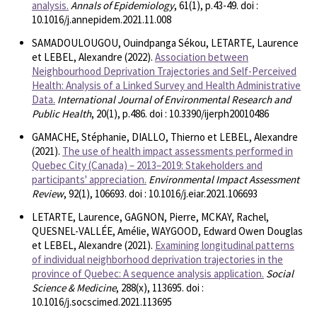
analysis.
Annals of Epidemiology
, 61(1), p.43-49. doi :
10.1016/j.annepidem.2021.11.008
SAMADOULOUGOU, Ouindpanga Sékou, LETARTE, Laurence
et LEBEL, Alexandre (2022).
Association between
Neighbourhood Deprivation Trajectories and Self-Perceived
Health: Analysis of a Linked Survey and Health Administrative
Data.
International Journal of Environmental Research and
Public Health
, 20(1), p.486. doi : 10.3390/ijerph20010486
GAMACHE, Stéphanie, DIALLO, Thierno et LEBEL, Alexandre
(2021).
The use of health impact assessments performed in
Quebec City (Canada) – 2013–2019: Stakeholders and
participants' appreciation.
Environmental Impact Assessment
Review
, 92(1), 106693. doi : 10.1016/j.eiar.2021.106693
LETARTE, Laurence, GAGNON, Pierre, MCKAY, Rachel,
QUESNEL-VALLÉE, Amélie, WAYGOOD, Edward Owen Douglas
et LEBEL, Alexandre (2021).
Examining longitudinal patterns
of individual neighborhood deprivation trajectories in the
province of Quebec: A sequence analysis application.
Social
Science & Medicine
, 288(x), 113695. doi :
10.1016/j.socscimed.2021.113695