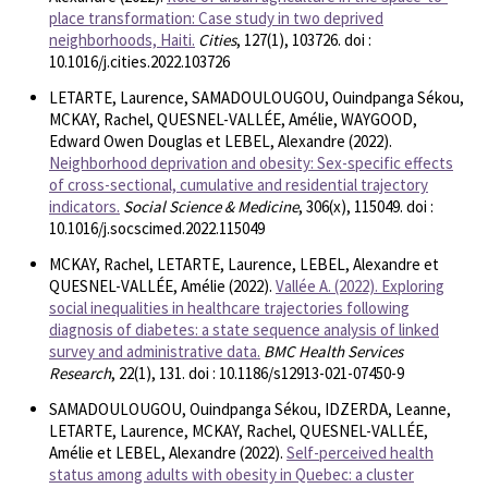
place transformation: Case study in two deprived
neighborhoods, Haiti.
Cities
, 127(1), 103726. doi :
10.1016/j.cities.2022.103726
LETARTE, Laurence, SAMADOULOUGOU, Ouindpanga Sékou,
MCKAY, Rachel, QUESNEL-VALLÉE, Amélie, WAYGOOD,
Edward Owen Douglas et LEBEL, Alexandre (2022).
Neighborhood deprivation and obesity: Sex-specific effects
of cross-sectional, cumulative and residential trajectory
indicators.
Social Science & Medicine
, 306(x), 115049. doi :
10.1016/j.socscimed.2022.115049
MCKAY, Rachel, LETARTE, Laurence, LEBEL, Alexandre et
QUESNEL-VALLÉE, Amélie (2022).
Vallée A. (2022). Exploring
social inequalities in healthcare trajectories following
diagnosis of diabetes: a state sequence analysis of linked
survey and administrative data.
BMC Health Services
Research
, 22(1), 131. doi : 10.1186/s12913-021-07450-9
SAMADOULOUGOU, Ouindpanga Sékou, IDZERDA, Leanne,
LETARTE, Laurence, MCKAY, Rachel, QUESNEL-VALLÉE,
Amélie et LEBEL, Alexandre (2022).
Self-perceived health
status among adults with obesity in Quebec: a cluster