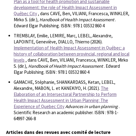
Plan as a tool for health promotion and sustainable
development: the role of Health Impact Assessment in
Québec City
, dans CAVE, Ben, VILIANI, Francesca, WINKLER,
Mirko S. (dir.),
Handbook of Health Impact Assessment
.
Edward Elgar Publishing. ISBN : 978 1 03532 860 4
TREMBLAY, Emilie, LEMIRE, Marc, LEBEL, Alexandre,
LAPOINTE, Geneviève, DIALLO, Thierno (2026).
Implementation of Health Impact Assessment in Québec: a
history of collaboration between provincial, regional and local
levels
, dans CAVE, Ben, VILIANI, Francesca, WINKLER, Mirko
S. (dir.),
Handbook of Health Impact Assessment
. Edward
Elgar Publishing. ISBN : 978 1 03532 860 4
GAMACHE, Stéphanie, SHANKARDASS, Ketan, LEBEL,
Alexandre, MABON, L. et KANEKIYO, H. (2021).
The
Elaboration of an Intersectoral Partnership to Perform
Health Impact Assessment in Urban Planning: The
Experience of Quebec City
Advances in urban planning
.
Scientific Research an academic publisher. ISBN : 978-1-
64997-266-8
Articles dans des revues avec comité de lecture