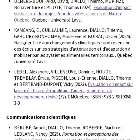
DEMERS-BOUFFARD, David, DIALLO, Thierno, MUKINZI,
Bonaventure et PILOTE, Thomas (2024).
Évaluation d'impact
sur la santé du projet Pour des villes vivantes de Nature
Québec
. Québec : Université Laval.
KAMGANG, E., GUILLAUMIE, Laurence, DIALLO, Thierno,
GABOURY-BONHOMME, Marie-Ève et BOIRAL, Olivier (2024).
Naviguer face aux changements climatiques : une recension
des écrits sur les stratégies d’atténuation et d’adaptation à
mobiliser par les systèmes alimentaires territoriaux. . Québec
: université Laval.
LEBEL, Alexandre, VILLENEUVE, Dominic, HOUDE-
TREMBLAY, Émilie, PIGEON, Louis-Étienne, DIALLO, Thierno
et BERTRAND-DUPONT, Vicky (2023).
Évaluation d’impact sur
la santé - Plan métropolitain d’aménagement et de
développement révisé
(72). CMQuébec. ISBN : 978-2-9819058-
3-3
Communications scientifiques
BÉRUBÉ, Anouk, DIALLO, Thierno, ROBERGE, Martin et
LEBLANC, Nancy (2025).
Formation et perceptions des