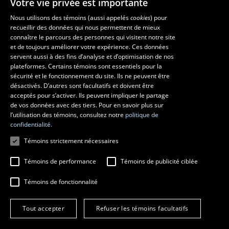
Votre vie privée est importante
La Faculté et ses écoles
Nous utilisons des témoins (aussi appelés
cookies
) pour
recueillir des données qui nous permettent de mieux
Faculté d’aménagement, d’architecture, d’art et de design
connaître le parcours des personnes qui visitent notre site
École d’art
et de toujours améliorer votre expérience. Ces données
servent aussi à des fins d’analyse et d’optimisation de nos
École supérieure d’aménagement du territoire et de développement
plateformes. Certains témoins sont essentiels pour la
régional
sécurité et le fonctionnement du site. Ils ne peuvent être
École d’architecture
désactivés. D’autres sont facultatifs et doivent être
École de design
acceptés pour s’activer. Ils peuvent impliquer le partage
de vos données avec des tiers. Pour en savoir plus sur
l’utilisation des témoins, consultez notre
politique de
confidentialité.
Témoins strictement nécessaires
Témoins de performance
Témoins de publicité ciblée
Témoins de fonctionnalité
© 2026 Université Laval
Tous droits réservés
Tout accepter
Refuser les témoins facultatifs
Conditions générales d'utilisation
Fraude en ligne