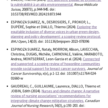
la vulnérabilité à un aléa environnemental.
Revue Médicale
Suisse
, 20(873), p.944-945. doi :
10.53738/REVMED.2024.19.873.944
ESPINOZA SUAREZ, N., DESROSIERS, F., PROKOP, L.,
DUPÉRÉ, Sophie et DIALLO, Thierno (2024).
Exploring the
equitable inclusion of diverse voices in urban green design,
planning and policy development: a scoping review protocol.
BMJ Open
, 14(10). doi : 10.1136/bmjopen-2023-078396
ESPINOZA SUAREZ, Nataly, MORROW, Allison, LAVECCHIA,
Christina, DUGAS, Michèle, CARNOVALE, Valérie, MARABOTO,
Andrea, MONTSERRAT, Leon-Garcia et al. (2024).
Connected
and supported: a scoping review of howonline communities
provide social support for breast cancer survivors.
Journal of
Cancer Survivorship
, x(x), p.1-12. doi : 10.1007/s11764-024-
01660-w
GAUDREAU, C., GUILLAUMIE, Laurence, DIALLO, Thierno et
JOBIN, Edith (2024).
Nurses and climate change: A narrative
review of nursing associations’ recommendations for
integrating climate change mitigation strategies.
Canadian
Journal of Nursing Research
, 56(3), p.193-203. doi :