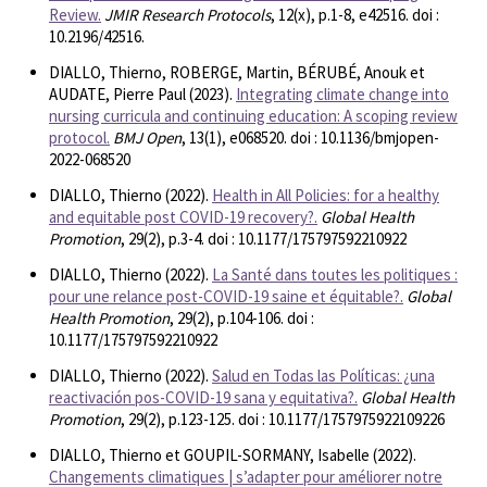
Review.
JMIR Research Protocols
, 12(x), p.1-8, e42516. doi :
10.2196/42516.
DIALLO, Thierno, ROBERGE, Martin, BÉRUBÉ, Anouk et
AUDATE, Pierre Paul (2023).
Integrating climate change into
nursing curricula and continuing education: A scoping review
protocol.
BMJ Open
, 13(1), e068520. doi : 10.1136/bmjopen-
2022-068520
DIALLO, Thierno (2022).
Health in All Policies: for a healthy
and equitable post COVID-19 recovery?.
Global Health
Promotion
, 29(2), p.3-4. doi : 10.1177/175797592210922
DIALLO, Thierno (2022).
La Santé dans toutes les politiques :
pour une relance post-COVID-19 saine et équitable?.
Global
Health Promotion
, 29(2), p.104-106. doi :
10.1177/175797592210922
DIALLO, Thierno (2022).
Salud en Todas las Políticas: ¿una
reactivación pos-COVID-19 sana y equitativa?.
Global Health
Promotion
, 29(2), p.123-125. doi : 10.1177/1757975922109226
DIALLO, Thierno et GOUPIL-SORMANY, Isabelle (2022).
Changements climatiques | s’adapter pour améliorer notre