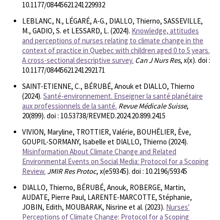
10.1177/08445621241229932
LEBLANC, N., LÉGARÉ, A-G., DIALLO, Thierno, SASSEVILLE,
M., GADIO, S. et LESSARD, L. (2024).
Knowledge, attitudes
and perceptions of nurses relating to climate change in the
context of practice in Quebec with children aged 0 to 5 years.
A cross-sectional descriptive survey.
Can J Nurs Res
, x(x). doi :
10.1177/08445621241292171
SAINT-ETIENNE, C., BÉRUBÉ, Anouk et DIALLO, Thierno
(2024).
Santé-environnement. Enseigner la santé planétaire
aux professionnels de la santé.
Revue Médicale Suisse
,
20(899). doi : 10.53738/REVMED.2024.20.899.2415
VIVION, Maryline, TROTTIER, Valérie, BOUHÊLIER, Ève,
GOUPIL-SORMANY, Isabelle et DIALLO, Thierno (2024).
Misinformation About Climate Change and Related
Environmental Events on Social Media: Protocol for a Scoping
Review.
JMIR Res Protoc
, x(e59345). doi : 10.2196/59345
DIALLO, Thierno, BÉRUBÉ, Anouk, ROBERGE, Martin,
AUDATE, Pierre Paul, LARENTE-MARCOTTE, Stéphanie,
JOBIN, Edith, MOUBARAK, Nisrine et al. (2023).
Nurses'
Perceptions of Climate Change: Protocol for a Scoping