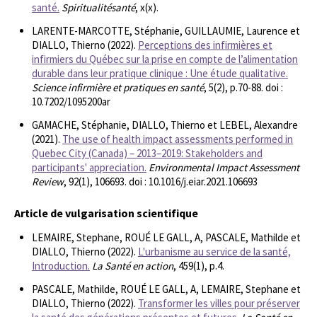
santé.
Spiritualitésanté
, x(x).
LARENTE-MARCOTTE, Stéphanie, GUILLAUMIE, Laurence et
DIALLO, Thierno (2022).
Perceptions des infirmières et
infirmiers du Québec sur la prise en compte de l’alimentation
durable dans leur pratique clinique : Une étude qualitative.
Science infirmière et pratiques en santé
, 5(2), p.70-88. doi :
10.7202/1095200ar
GAMACHE, Stéphanie, DIALLO, Thierno et LEBEL, Alexandre
(2021).
The use of health impact assessments performed in
Quebec City (Canada) – 2013–2019: Stakeholders and
participants' appreciation.
Environmental Impact Assessment
Review
, 92(1), 106693. doi : 10.1016/j.eiar.2021.106693
Article de vulgarisation scientifique
LEMAIRE, Stephane, ROUÉ LE GALL, A, PASCALE, Mathilde et
DIALLO, Thierno (2022).
L'urbanisme au service de la santé,
Introduction.
La Santé en action
, 459(1), p.4.
PASCALE, Mathilde, ROUÉ LE GALL, A, LEMAIRE, Stephane et
DIALLO, Thierno (2022).
Transformer les villes pour préserver