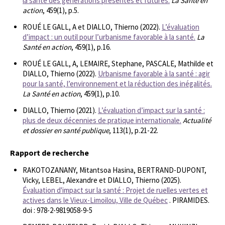
la santé des générations présentes et futures.
La Santé en
action
, 459(1), p.5.
ROUÉ LE GALL, A et DIALLO, Thierno (2022).
L’évaluation
d’impact : un outil pour l’urbanisme favorable à la santé.
La
Santé en action
, 459(1), p.16.
ROUÉ LE GALL, A, LEMAIRE, Stephane, PASCALE, Mathilde et
DIALLO, Thierno (2022).
Urbanisme favorable à la santé : agir
pour la santé, l’environnement et la réduction des inégalités.
La Santé en action
, 459(1), p.10.
DIALLO, Thierno (2021).
L’évaluation d’impact sur la santé :
plus de deux décennies de pratique internationale.
Actualité
et dossier en santé publique
, 113(1), p.21-22.
Rapport de recherche
RAKOTOZANANY, Mitantsoa Hasina, BERTRAND-DUPONT,
Vicky, LEBEL, Alexandre et DIALLO, Thierno (2025).
Évaluation d'impact sur la santé : Projet de ruelles vertes et
actives dans le Vieux-Limoilou, Ville de Québec
. PIRAMIDES.
doi : 978-2-9819058-9-5