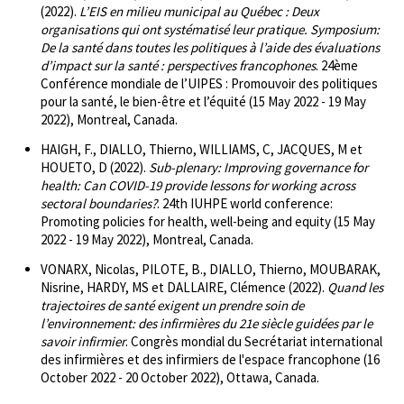
(2022).
L’EIS en milieu municipal au Québec : Deux
organisations qui ont systématisé leur pratique. Symposium:
De la santé dans toutes les politiques à l’aide des évaluations
d’impact sur la santé : perspectives francophones
. 24ème
Conférence mondiale de l’UIPES : Promouvoir des politiques
pour la santé, le bien-être et l’équité (15 May 2022 - 19 May
2022), Montreal, Canada.
HAIGH, F., DIALLO, Thierno, WILLIAMS, C, JACQUES, M et
HOUETO, D (2022).
Sub-plenary: Improving governance for
health: Can COVID-19 provide lessons for working across
sectoral boundaries?
. 24th IUHPE world conference:
Promoting policies for health, well-being and equity (15 May
2022 - 19 May 2022), Montreal, Canada.
VONARX, Nicolas, PILOTE, B., DIALLO, Thierno, MOUBARAK,
Nisrine, HARDY, MS et DALLAIRE, Clémence (2022).
Quand les
trajectoires de santé exigent un prendre soin de
l’environnement: des infirmières du 21e siècle guidées par le
savoir infirmier
. Congrès mondial du Secrétariat international
des infirmières et des infirmiers de l'espace francophone (16
October 2022 - 20 October 2022), Ottawa, Canada.