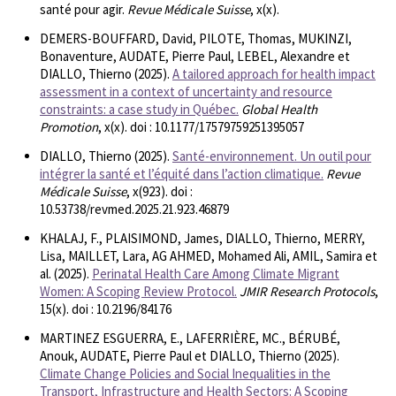
santé pour agir.
Revue Médicale Suisse
, x(x).
DEMERS-BOUFFARD, David, PILOTE, Thomas, MUKINZI,
Bonaventure, AUDATE, Pierre Paul, LEBEL, Alexandre et
DIALLO, Thierno (2025).
A tailored approach for health impact
assessment in a context of uncertainty and resource
constraints: a case study in Québec.
Global Health
Promotion
, x(x). doi : 10.1177/17579759251395057
DIALLO, Thierno (2025).
Santé-environnement. Un outil pour
intégrer la santé et l’équité dans l’action climatique.
Revue
Médicale Suisse
, x(923). doi :
10.53738/revmed.2025.21.923.46879
KHALAJ, F., PLAISIMOND, James, DIALLO, Thierno, MERRY,
Lisa, MAILLET, Lara, AG AHMED, Mohamed Ali, AMIL, Samira et
al. (2025).
Perinatal Health Care Among Climate Migrant
Women: A Scoping Review Protocol.
JMIR Research Protocols
,
15(x). doi : 10.2196/84176
MARTINEZ ESGUERRA, E., LAFERRIÈRE, MC., BÉRUBÉ,
Anouk, AUDATE, Pierre Paul et DIALLO, Thierno (2025).
Climate Change Policies and Social Inequalities in the
Transport, Infrastructure and Health Sectors: A Scoping