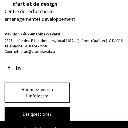
d’art et de design
Centre de recherche en
aménagementet développement
Pavillon Félix-Antoine-Savard
2325, allée des Bibliothèques, local 1612, 
Québec (Québec)  G1V 0A6
Téléphone : 
418 656-7558
Courriel :
crad@crad.ulaval.ca
Suivez-nous sur Facebook
Suivez-nous sur LinkedIn
Abonnez-vous à
l'infolettre
Des questions?