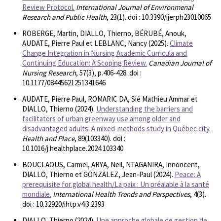
Review Protocol.
International Journal of Environmenal
Research and Public Health
, 23(1). doi : 10.3390/ijerph23010065
ROBERGE, Martin, DIALLO, Thierno, BÉRUBÉ, Anouk,
AUDATE, Pierre Paul et LEBLANC, Nancy (2025).
Climate
Change Integration in Nursing Academic Curricula and
Continuing Education: A Scoping Review.
Canadian Journal of
Nursing Research
, 57(3), p.406-428. doi :
10.1177/08445621251341646
AUDATE, Pierre Paul, ROMARIC DA, Sié Mathieu Ammar et
DIALLO, Thierno (2024).
Understanding the barriers and
facilitators of urban greenway use among older and
disadvantaged adults: A mixed-methods study in Québec city.
Health and Place
, 89(103340). doi :
10.1016/j.healthplace.2024.103340
BOUCLAOUS, Carmel, ARYA, Neil, NTAGANIRA, Innoncent,
DIALLO, Thierno et GONZALEZ, Jean-Paul (2024).
Peace: A
prerequisite for global health/La paix : Un préalable à la santé
mondiale.
International Health Trends and Perspectives
, 4(3).
doi : 10.32920/ihtp.v4i3.2393
DIALLO, Thierno (2024).
Une approche globale de gestion de