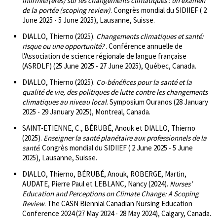
infirmier(ères) sur les changements climatiques : un examen
de la portée (scoping review)
. Congrès mondial du SIDIIEF ( 2
June 2025 - 5 June 2025), Lausanne, Suisse.
DIALLO, Thierno (2025).
Changements climatiques et santé:
risque ou une opportunité?
. Conférence annuelle de
l'Association de science régionale de langue française
(ASRDLF) (25 June 2025 - 27 June 2025), Québec, Canada.
DIALLO, Thierno (2025).
Co-bénéfices pour la santé et la
qualité de vie, des politiques de lutte contre les changements
climatiques au niveau local
. Symposium Ouranos (28 January
2025 - 29 January 2025), Montreal, Canada.
SAINT-ETIENNE, C., BÉRUBÉ, Anouk et DIALLO, Thierno
(2025).
Enseigner la santé planétaire aux professionnels de la
santé
. Congrès mondial du SIDIIEF ( 2 June 2025 - 5 June
2025), Lausanne, Suisse.
DIALLO, Thierno, BÉRUBÉ, Anouk, ROBERGE, Martin,
AUDATE, Pierre Paul et LEBLANC, Nancy (2024).
Nurses’
Education and Perceptions on Climate Change: A Scoping
Review
. The CASN Biennial Canadian Nursing Education
Conference 2024 (27 May 2024 - 28 May 2024), Calgary, Canada.