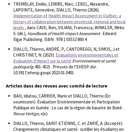
TREMBLAY, Emilie, LEMIRE, Marc, LEBEL, Alexandre,
LAPOINTE, Geneviève, DIALLO, Thierno (2026).
Implementation of Health Impact Assessment in Québec: a
history of collaboration between provincial, regional and local
levels
, dans CAVE, Ben, VILIANI, Francesca, WINKLER, Mirko
S. (dir.),
Handbook of Health Impact Assessment
. Edward
Elgar Publishing. ISBN : 978 1 03532 860 4
DIALLO, Thierno, ANDRÉ, P., CANTOREGGI, N, SIMOS, J et
CHRISTINET, N. (2023).
Évaluations environnementales et
évaluation d’impact sur la santé
Environnement et santé
publique
(p.401-432) . Presses de l’EHESP. doi :
10.3917/ehesp.goupi.2023.01.0401
Articles dans des revues avec comité de lecture
BAH, Idiatou, CARRIER, Mario et DIALLO, Thierno (En
soumission). Évaluation Environnementale et Participation
Publique en Guinée : Le cas de la région de bauxite de Boké .
Revue Vertigo
, x(x).
DIALLO, Thierno, SAINT-ETIENNE, C. et ZARIÉ, A. (Accepté).
Changements climatiques et santé : outiller les étudiants en