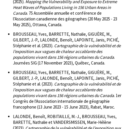
(2025).
Mapping the Vulnerability and Exposure to Extreme
Heat Waves of Populations Living in 156 Urban Areas in
Canada
. 75 Assemblée annuelle et conférence de
l’Association canadienne des géographes (20 May 2025 - 23
May 2025), Ottawa, Canada.
BROUSSEAU, Yves, BARRETTE, Nathalie, GIGUÈRE, M.,
GILBERT, J.-P., LALONDE, Benoît, LAPOINTE, Janis, PICHÉ,
Stéphanie et al. (2023).
Cartographie de la vulnérabilité et de
l’exposition aux vagues de chaleur accablante des
populations vivant dans 156 régions urbaines du Canada
.
Journées SIG (17 November 2023), Québec, Canada.
BROUSSEAU, Yves, BARRETTE, Nathalie, GIGUÈRE, M.,
GILBERT, J.-P., LALONDE, Benoît, LAPOINTE, Janis, PICHÉ,
Stéphanie et al. (2023).
Cartographie de la vulnérabilité et de
l’exposition aux vagues de chaleur accablante des
populations vivant dans 156 régions urbaines du Canada
. 1er
Congrès de l'Association internationale de géographie
francophone (13 June 2023 - 15 June 2023), Rabat, Maroc.
LALONDE, Benoît, ROBITAILLE, M.-J., BROUSSEAU, Yves,
BARETTE, Nathalie et VANDERSMISSEN, Marie-Hélène
(2023).
Cartographie de la vulnérabilité et de l’exposition aux