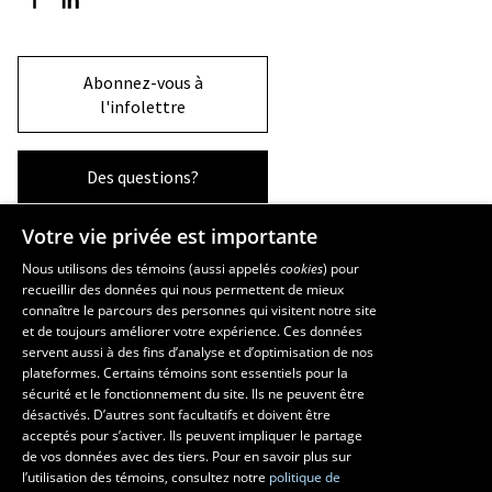
Abonnez-vous à
l'infolettre
Des questions?
Votre vie privée est importante
La Faculté et ses écoles
Nous utilisons des témoins (aussi appelés
cookies
) pour
recueillir des données qui nous permettent de mieux
Faculté d’aménagement, d’architecture, d’art et de design
connaître le parcours des personnes qui visitent notre site
École d’art
et de toujours améliorer votre expérience. Ces données
servent aussi à des fins d’analyse et d’optimisation de nos
École supérieure d’aménagement du territoire et de développement
plateformes. Certains témoins sont essentiels pour la
régional
sécurité et le fonctionnement du site. Ils ne peuvent être
École d’architecture
désactivés. D’autres sont facultatifs et doivent être
École de design
acceptés pour s’activer. Ils peuvent impliquer le partage
de vos données avec des tiers. Pour en savoir plus sur
l’utilisation des témoins, consultez notre
politique de