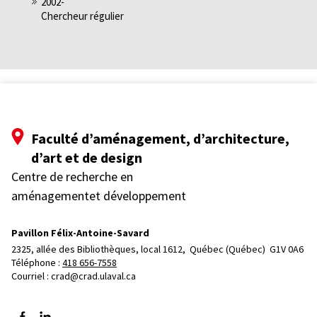
2002-
Chercheur régulier
Faculté d’aménagement, d’architecture,
d’art et de design
Centre de recherche en
aménagementet développement
Pavillon Félix-Antoine-Savard
2325, allée des Bibliothèques, local 1612, 
Québec (Québec)  G1V 0A6
Téléphone : 
418 656-7558
Courriel :
crad@crad.ulaval.ca
Suivez-nous sur Facebook
Suivez-nous sur LinkedIn