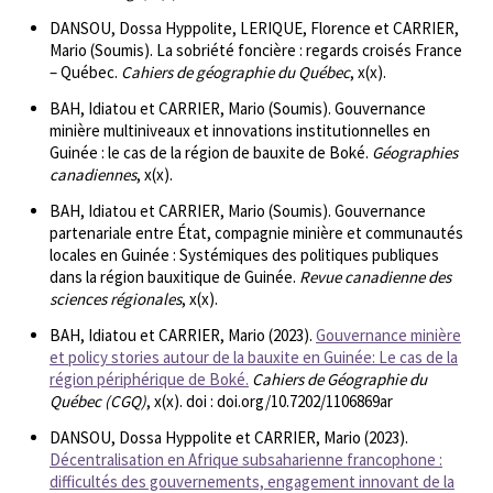
DANSOU, Dossa Hyppolite, LERIQUE, Florence et CARRIER,
Mario (Soumis). La sobriété foncière : regards croisés France
– Québec.
Cahiers de géographie du Québec
, x(x).
BAH, Idiatou et CARRIER, Mario (Soumis). Gouvernance
minière multiniveaux et innovations institutionnelles en
Guinée : le cas de la région de bauxite de Boké.
Géographies
canadiennes
, x(x).
BAH, Idiatou et CARRIER, Mario (Soumis). Gouvernance
partenariale entre État, compagnie minière et communautés
locales en Guinée : Systémiques des politiques publiques
dans la région bauxitique de Guinée.
Revue canadienne des
sciences régionales
, x(x).
BAH, Idiatou et CARRIER, Mario (2023).
Gouvernance minière
et policy stories autour de la bauxite en Guinée: Le cas de la
région périphérique de Boké.
Cahiers de Géographie du
Québec (CGQ)
, x(x). doi : doi.org/10.7202/1106869ar
DANSOU, Dossa Hyppolite et CARRIER, Mario (2023).
Décentralisation en Afrique subsaharienne francophone :
difficultés des gouvernements, engagement innovant de la