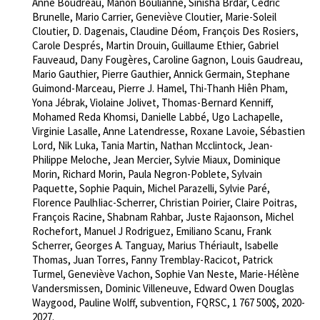
Anne Boudreau, Manon Boulianne, Sinisha Brdar, Cédric
Brunelle, Mario Carrier, Geneviève Cloutier, Marie-Soleil
Cloutier, D. Dagenais, Claudine Déom, François Des Rosiers,
Carole Després, Martin Drouin, Guillaume Ethier, Gabriel
Fauveaud, Dany Fougères, Caroline Gagnon, Louis Gaudreau,
Mario Gauthier, Pierre Gauthier, Annick Germain, Stephane
Guimond-Marceau, Pierre J. Hamel, Thi-Thanh Hiên Pham,
Yona Jébrak, Violaine Jolivet, Thomas-Bernard Kenniff,
Mohamed Reda Khomsi, Danielle Labbé, Ugo Lachapelle,
Virginie Lasalle, Anne Latendresse, Roxane Lavoie, Sébastien
Lord, Nik Luka, Tania Martin, Nathan Mcclintock, Jean-
Philippe Meloche, Jean Mercier, Sylvie Miaux, Dominique
Morin, Richard Morin, Paula Negron-Poblete, Sylvain
Paquette, Sophie Paquin, Michel Parazelli, Sylvie Paré,
Florence PaulhIiac-Scherrer, Christian Poirier, Claire Poitras,
François Racine, Shabnam Rahbar, Juste Rajaonson, Michel
Rochefort, Manuel J Rodriguez, Emiliano Scanu, Frank
Scherrer, Georges A. Tanguay, Marius Thériault, Isabelle
Thomas, Juan Torres, Fanny Tremblay-Racicot, Patrick
Turmel, Geneviève Vachon, Sophie Van Neste, Marie-Hélène
Vandersmissen, Dominic Villeneuve, Edward Owen Douglas
Waygood, Pauline Wolff, subvention, FQRSC, 1 767 500$, 2020-
2027.