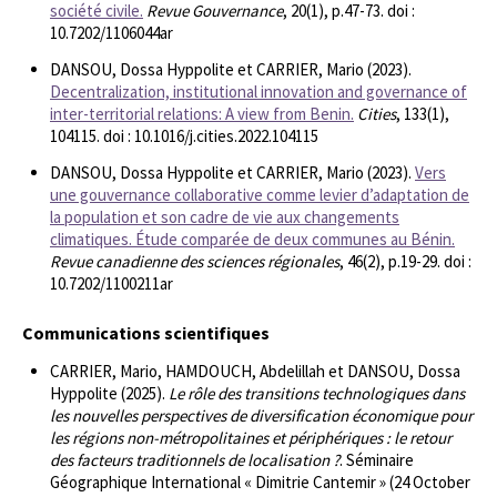
société civile.
Revue Gouvernance
, 20(1), p.47-73. doi :
10.7202/1106044ar
DANSOU, Dossa Hyppolite et CARRIER, Mario (2023).
Decentralization, institutional innovation and governance of
inter-territorial relations: A view from Benin.
Cities
, 133(1),
104115. doi : 10.1016/j.cities.2022.104115
DANSOU, Dossa Hyppolite et CARRIER, Mario (2023).
Vers
une gouvernance collaborative comme levier d’adaptation de
la population et son cadre de vie aux changements
climatiques. Étude comparée de deux communes au Bénin.
Revue canadienne des sciences régionales
, 46(2), p.19-29. doi :
10.7202/1100211ar
Communications scientifiques
CARRIER, Mario, HAMDOUCH, Abdelillah et DANSOU, Dossa
Hyppolite (2025).
Le rôle des transitions technologiques dans
les nouvelles perspectives de diversification économique pour
les régions non-métropolitaines et périphériques : le retour
des facteurs traditionnels de localisation ?
. Séminaire
Géographique International « Dimitrie Cantemir » (24 October