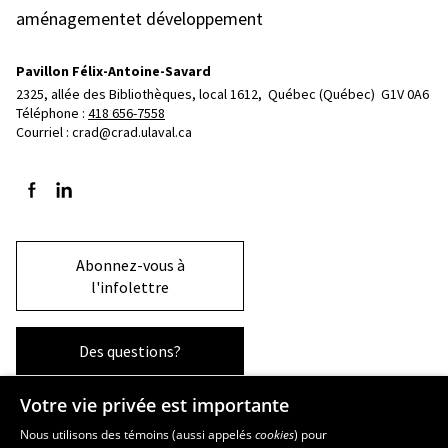
aménagementet développement
Pavillon Félix-Antoine-Savard
2325, allée des Bibliothèques, local 1612, 
Québec (Québec)  G1V 0A6
Téléphone : 
418 656-7558
Courriel :
crad@crad.ulaval.ca
Suivez-nous sur Facebook
Suivez-nous sur LinkedIn
Abonnez-vous à
l'infolettre
Des questions?
Votre vie privée est importante
La Faculté et ses écoles
Nous utilisons des témoins (aussi appelés
cookies
) pour