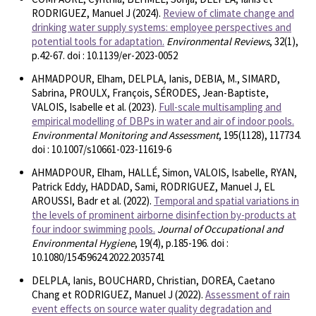
RODRIGUEZ, Manuel J (2024).
Review of climate change and
drinking water supply systems: employee perspectives and
potential tools for adaptation.
Environmental Reviews
, 32(1),
p.42-67. doi : 10.1139/er-2023-0052
AHMADPOUR, Elham, DELPLA, Ianis, DEBIA, M., SIMARD,
Sabrina, PROULX, François, SÉRODES, Jean-Baptiste,
VALOIS, Isabelle et al. (2023).
Full-scale multisampling and
empirical modelling of DBPs in water and air of indoor pools.
Environmental Monitoring and Assessment
, 195(1128), 117734.
doi : 10.1007/s10661-023-11619-6
AHMADPOUR, Elham, HALLÉ, Simon, VALOIS, Isabelle, RYAN,
Patrick Eddy, HADDAD, Sami, RODRIGUEZ, Manuel J, EL
AROUSSI, Badr et al. (2022).
Temporal and spatial variations in
the levels of prominent airborne disinfection by-products at
four indoor swimming pools.
Journal of Occupational and
Environmental Hygiene
, 19(4), p.185-196. doi :
10.1080/15459624.2022.2035741
DELPLA, Ianis, BOUCHARD, Christian, DOREA, Caetano
Chang et RODRIGUEZ, Manuel J (2022).
Assessment of rain
event effects on source water quality degradation and