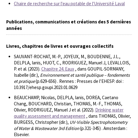
Chaire de recherche sur l'eau potable de l'Université Laval
Publications, communications et créations des 5 dernières
années
Livres, chapitres de livres et ouvrages collectifs
SAUVANT-ROCHAT, M.-P., JOYEUX, M., BOUDENNE, J.L.,
DELPLA, Ianis, HUOT, C., RODRIGUEZ, Manuel J, LEVALLOIS,
P. et al. (2023).
Chapitre 24. Eaux
, dans GOUPIL-SORMANY,
Isabelle (dir.),
Environnement et santé publique – fondements
et pratique
(p.629-656) . Rennes : Presses de l’EHESP. doi :
10.3917/ehesp.goupi.2023.01.0629
BEAUCHAMP, Nicolas, DELPLA, Ianis, DOREA, Caetano
Chang, BOUCHARD, Christian, THOMAS, M.-F., THOMAS,
Olivier, RODRIGUEZ, Manuel J et al. (2022).
Drinking water
quality assessment and management
, dans THOMAS, Olivier,
BURGESS, Christopher (dir.),
UV-Visible Spectrophotometry
of Water & Wastewater 3rd Edition
(p.321-345) . Amsterdam :
Elsevier.