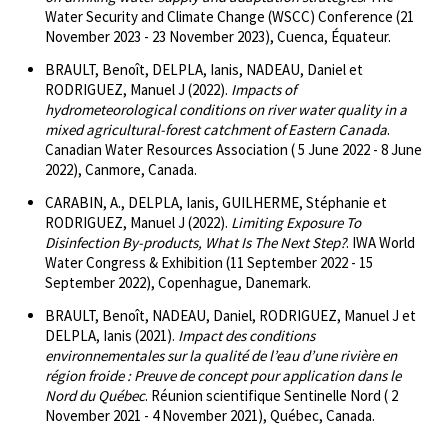
Water Security and Climate Change (WSCC) Conference (21
November 2023 - 23 November 2023), Cuenca, Équateur.
BRAULT, Benoît, DELPLA, Ianis, NADEAU, Daniel et
RODRIGUEZ, Manuel J (2022).
Impacts of
hydrometeorological conditions on river water quality in a
mixed agricultural-forest catchment of Eastern Canada
.
Canadian Water Resources Association ( 5 June 2022 - 8 June
2022), Canmore, Canada.
CARABIN, A., DELPLA, Ianis, GUILHERME, Stéphanie et
RODRIGUEZ, Manuel J (2022).
Limiting Exposure To
Disinfection By-products, What Is The Next Step?
. IWA World
Water Congress & Exhibition (11 September 2022 - 15
September 2022), Copenhague, Danemark.
BRAULT, Benoît, NADEAU, Daniel, RODRIGUEZ, Manuel J et
DELPLA, Ianis (2021).
Impact des conditions
environnementales sur la qualité de l’eau d’une rivière en
région froide : Preuve de concept pour application dans le
Nord du Québec
. Réunion scientifique Sentinelle Nord ( 2
November 2021 - 4 November 2021), Québec, Canada.