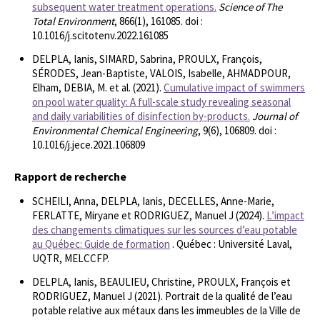
subsequent water treatment operations.
Science of The
Total Environment
, 866(1), 161085. doi :
10.1016/j.scitotenv.2022.161085
DELPLA, Ianis, SIMARD, Sabrina, PROULX, François,
SÉRODES, Jean-Baptiste, VALOIS, Isabelle, AHMADPOUR,
Elham, DEBIA, M. et al. (2021).
Cumulative impact of swimmers
on pool water quality: A full-scale study revealing seasonal
and daily variabilities of disinfection by-products.
Journal of
Environmental Chemical Engineering
, 9(6), 106809. doi :
10.1016/j.jece.2021.106809
Rapport de recherche
SCHEILI, Anna, DELPLA, Ianis, DECELLES, Anne-Marie,
FERLATTE, Miryane et RODRIGUEZ, Manuel J (2024).
L’impact
des changements climatiques sur les sources d’eau potable
au Québec: Guide de formation
. Québec : Université Laval,
UQTR, MELCCFP.
DELPLA, Ianis, BEAULIEU, Christine, PROULX, François et
RODRIGUEZ, Manuel J (2021). Portrait de la qualité de l’eau
potable relative aux métaux dans les immeubles de la Ville de