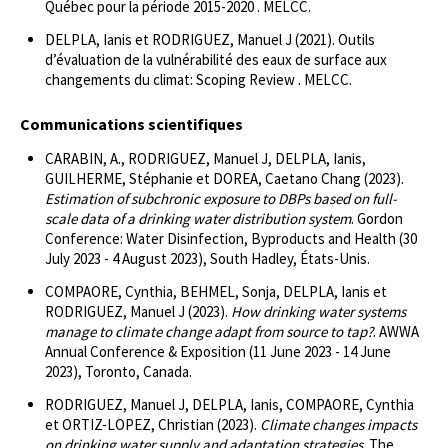
Québec pour la période 2015-2020 . MELCC.
DELPLA, Ianis et RODRIGUEZ, Manuel J (2021). Outils
d’évaluation de la vulnérabilité des eaux de surface aux
changements du climat: Scoping Review . MELCC.
Communications scientifiques
CARABIN, A., RODRIGUEZ, Manuel J, DELPLA, Ianis,
GUILHERME, Stéphanie et DOREA, Caetano Chang (2023).
Estimation of subchronic exposure to DBPs based on full-
scale data of a drinking water distribution system
. Gordon
Conference: Water Disinfection, Byproducts and Health (30
July 2023 - 4 August 2023), South Hadley, États-Unis.
COMPAORE, Cynthia, BEHMEL, Sonja, DELPLA, Ianis et
RODRIGUEZ, Manuel J (2023).
How drinking water systems
manage to climate change adapt from source to tap?
. AWWA
Annual Conference & Exposition (11 June 2023 - 14 June
2023), Toronto, Canada.
RODRIGUEZ, Manuel J, DELPLA, Ianis, COMPAORE, Cynthia
et ORTIZ-LOPEZ, Christian (2023).
Climate changes impacts
on drinking water supply and adaptation strategies
. The