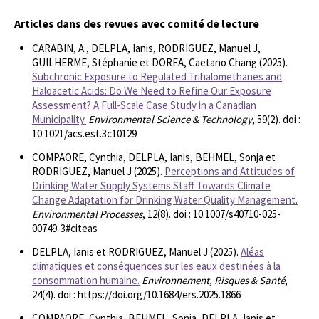
Articles dans des revues avec comité de lecture
CARABIN, A., DELPLA, Ianis, RODRIGUEZ, Manuel J,
GUILHERME, Stéphanie et DOREA, Caetano Chang (2025).
Subchronic Exposure to Regulated Trihalomethanes and
Haloacetic Acids: Do We Need to Refine Our Exposure
Assessment? A Full-Scale Case Study in a Canadian
Municipality.
Environmental Science & Technology
, 59(2). doi :
10.1021/acs.est.3c10129
COMPAORE, Cynthia, DELPLA, Ianis, BEHMEL, Sonja et
RODRIGUEZ, Manuel J (2025).
Perceptions and Attitudes of
Drinking Water Supply Systems Staff Towards Climate
Change Adaptation for Drinking Water Quality Management.
Environmental Processes
, 12(8). doi : 10.1007/s40710-025-
00749-3#citeas
DELPLA, Ianis et RODRIGUEZ, Manuel J (2025).
Aléas
climatiques et conséquences sur les eaux destinées à la
consommation humaine.
Environnement, Risques & Santé
,
24(4). doi : https://doi.org/10.1684/ers.2025.1866
COMPAORE, Cynthia, BEHMEL, Sonja, DELPLA, Ianis et