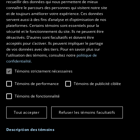
recueillir des données qui nous permettent de mieux
Faculté d’aménagement, d’architecture, d’art et de design
connaître le parcours des personnes qui visitent notre site
École d’art
et de toujours améliorer votre expérience. Ces données
servent aussi à des fins d’analyse et d’optimisation de nos
École supérieure d’aménagement du territoire et de développement
plateformes. Certains témoins sont essentiels pour la
régional
sécurité et le fonctionnement du site. Ils ne peuvent être
École d’architecture
désactivés. D’autres sont facultatifs et doivent être
École de design
acceptés pour s’activer. Ils peuvent impliquer le partage
de vos données avec des tiers. Pour en savoir plus sur
l’utilisation des témoins, consultez notre
politique de
confidentialité.
Témoins strictement nécessaires
Témoins de performance
Témoins de publicité ciblée
Témoins de fonctionnalité
© 2026 Université Laval
Tous droits réservés
Tout accepter
Refuser les témoins facultatifs
Conditions générales d'utilisation
Fraude en ligne
Confidentialité
Description des témoins
Paramétrer les témoins