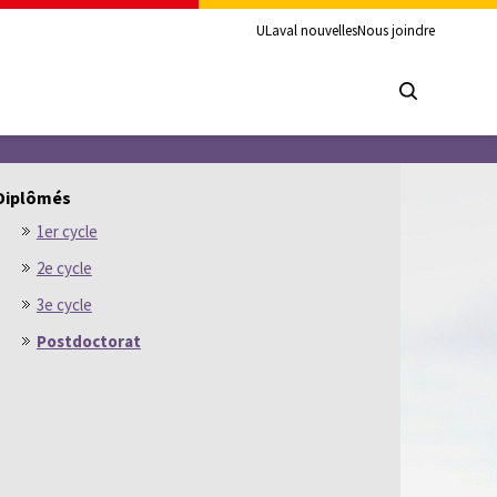
ULaval nouvelles
Nous joindre
Diplômés
1er cycle
2e cycle
3e cycle
Postdoctorat