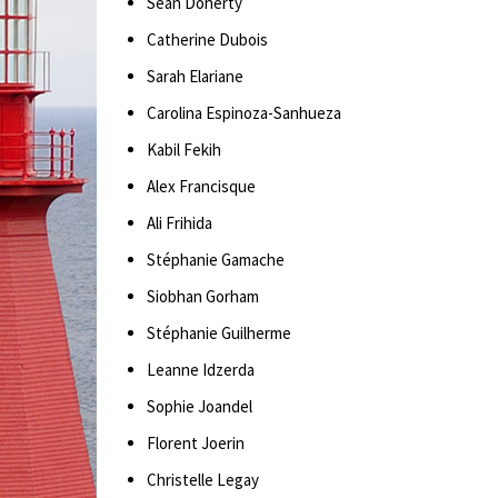
Sean Doherty
Catherine Dubois
Sarah Elariane
Carolina Espinoza-Sanhueza
Kabil Fekih
Alex Francisque
Ali Frihida
Stéphanie Gamache
Siobhan Gorham
Stéphanie Guilherme
Leanne Idzerda
Sophie Joandel
Florent Joerin
Christelle Legay