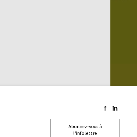
Suivez-nous sur F
Suivez-nous s
Abonnez-vous à
l'infolettre