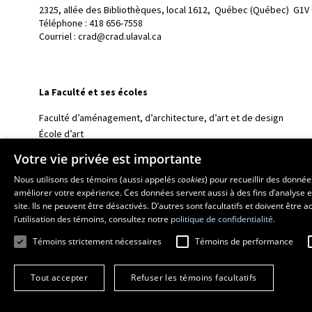
2325, allée des Bibliothèques, local 1612, 
Québec (Québec)  G1V
Téléphone : 
418 656-7558
Courriel :
crad@crad.ulaval.ca
La Faculté et ses écoles
Faculté d’aménagement, d’architecture, d’art et de design
École d’art
École supérieure d’aménagement du territoire et de développem
Votre vie privée est importante
École d’architecture
Nous utilisons des témoins (aussi appelés
cookies
) pour recueillir des donné
École de design
améliorer votre expérience. Ces données servent aussi à des fins d’analyse e
site. Ils ne peuvent être désactivés. D’autres sont facultatifs et doivent être
l’utilisation des témoins, consultez notre
politique de confidentialité.
Témoins strictement nécessaires
Témoins de performance
Tout accepter
Refuser les témoins facultatifs