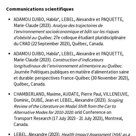
Communications scientifiques
ADAMOU DJIBO, Habila*, LEBEL, Alexandre et PAQUETTE,
Marie-Claude (2023).
Analyse des trajectoires de
l’environnement socioéconomique et bâti sur les risques
d’obésité au Québec
. 27e colloque étudiant pluridisciplinaire
du CRAD (22 September 2023), Québec, Canada.
ADAMOU DJIBO, Habila*, LEBEL, Alexandre et PAQUETTE,
Marie-Claude (2023).
Construction d'indicateurs
longitudinaux de l'environnement alimentaire au Québec
.
Journée Politiques publiques en matière d'alimentation saine
et durable: perspectives France-Québec (30 November 2023),
Québec, Canada.
CHAMBERLAND, Maxime, AUDATE, Pierre Paul, VILLENEUVE,
Dominic, DUBÉ, Jean et LEBEL, Alexandre (2023).
Scoping
Review of the Literature on Modal Shift from the Car to
Alternative Modes for 2010-2020
. orld Conference on
Transport Research (17 July 2023 - 21 July 2023), Montreal,
Canada.
LEBEL, Alexandre (2023).
Health Impact Assessment (HIA) as a