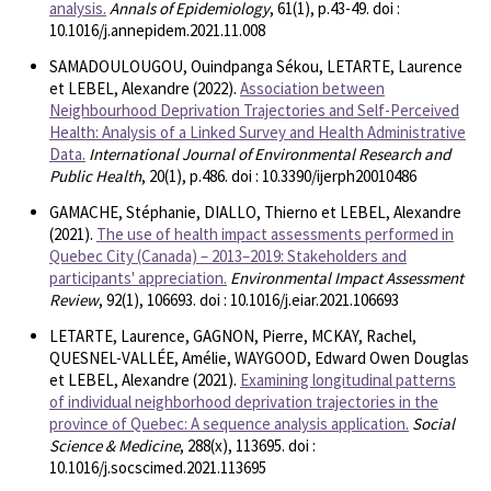
analysis.
Annals of Epidemiology
, 61(1), p.43-49. doi :
10.1016/j.annepidem.2021.11.008
SAMADOULOUGOU, Ouindpanga Sékou, LETARTE, Laurence
et LEBEL, Alexandre (2022).
Association between
Neighbourhood Deprivation Trajectories and Self-Perceived
Health: Analysis of a Linked Survey and Health Administrative
Data.
International Journal of Environmental Research and
Public Health
, 20(1), p.486. doi : 10.3390/ijerph20010486
GAMACHE, Stéphanie, DIALLO, Thierno et LEBEL, Alexandre
(2021).
The use of health impact assessments performed in
Quebec City (Canada) – 2013–2019: Stakeholders and
participants' appreciation.
Environmental Impact Assessment
Review
, 92(1), 106693. doi : 10.1016/j.eiar.2021.106693
LETARTE, Laurence, GAGNON, Pierre, MCKAY, Rachel,
QUESNEL-VALLÉE, Amélie, WAYGOOD, Edward Owen Douglas
et LEBEL, Alexandre (2021).
Examining longitudinal patterns
of individual neighborhood deprivation trajectories in the
province of Quebec: A sequence analysis application.
Social
Science & Medicine
, 288(x), 113695. doi :
10.1016/j.socscimed.2021.113695