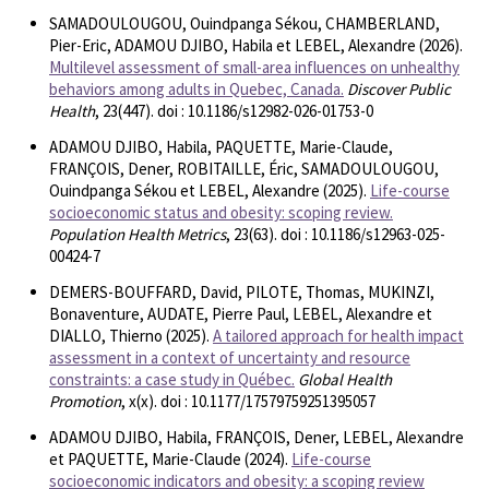
SAMADOULOUGOU, Ouindpanga Sékou, CHAMBERLAND,
Pier-Eric, ADAMOU DJIBO, Habila et LEBEL, Alexandre (2026).
Multilevel assessment of small-area influences on unhealthy
behaviors among adults in Quebec, Canada.
Discover Public
Health
, 23(447). doi : 10.1186/s12982-026-01753-0
ADAMOU DJIBO, Habila, PAQUETTE, Marie-Claude,
FRANÇOIS, Dener, ROBITAILLE, Éric, SAMADOULOUGOU,
Ouindpanga Sékou et LEBEL, Alexandre (2025).
Life-course
socioeconomic status and obesity: scoping review.
Population Health Metrics
, 23(63). doi : 10.1186/s12963-025-
00424-7
DEMERS-BOUFFARD, David, PILOTE, Thomas, MUKINZI,
Bonaventure, AUDATE, Pierre Paul, LEBEL, Alexandre et
DIALLO, Thierno (2025).
A tailored approach for health impact
assessment in a context of uncertainty and resource
constraints: a case study in Québec.
Global Health
Promotion
, x(x). doi : 10.1177/17579759251395057
ADAMOU DJIBO, Habila, FRANÇOIS, Dener, LEBEL, Alexandre
et PAQUETTE, Marie-Claude (2024).
Life-course
socioeconomic indicators and obesity: a scoping review