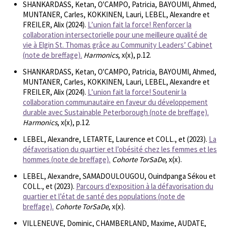
SHANKARDASS, Ketan, O'CAMPO, Patricia, BAYOUMI, Ahmed,
MUNTANER, Carles, KOKKINEN, Lauri, LEBEL, Alexandre et
FREILER, Alix (2024).
L’union fait la force! Renforcer la
collaboration intersectorielle pour une meilleure qualité de
vie à Elgin St. Thomas grâce au Community Leaders’ Cabinet
(note de breffage).
Harmonics
, x(x), p.12.
SHANKARDASS, Ketan, O'CAMPO, Patricia, BAYOUMI, Ahmed,
MUNTANER, Carles, KOKKINEN, Lauri, LEBEL, Alexandre et
FREILER, Alix (2024).
L’union fait la force! Soutenir la
collaboration communautaire en faveur du développement
durable avec Sustainable Peterborough (note de breffage).
Harmonics
, x(x), p.12.
LEBEL, Alexandre, LETARTE, Laurence et COLL., et (2023).
La
défavorisation du quartier et l’obésité chez les femmes et les
hommes (note de breffage).
Cohorte TorSaDe
, x(x).
LEBEL, Alexandre, SAMADOULOUGOU, Ouindpanga Sékou et
COLL., et (2023).
Parcours d’exposition à la défavorisation du
quartier et l’état de santé des populations (note de
breffage).
Cohorte TorSaDe
, x(x).
VILLENEUVE, Dominic, CHAMBERLAND, Maxime, AUDATE,