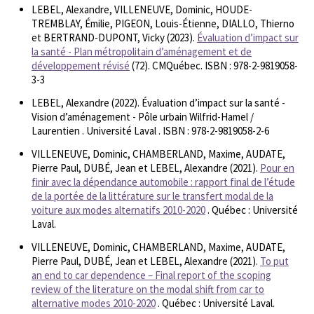
LEBEL, Alexandre, VILLENEUVE, Dominic, HOUDE-
TREMBLAY, Émilie, PIGEON, Louis-Étienne, DIALLO, Thierno
et BERTRAND-DUPONT, Vicky (2023).
Évaluation d’impact sur
la santé - Plan métropolitain d’aménagement et de
développement révisé
(72). CMQuébec. ISBN : 978-2-9819058-
3-3
LEBEL, Alexandre (2022). Évaluation d’impact sur la santé -
Vision d’aménagement - Pôle urbain Wilfrid-Hamel /
Laurentien . Université Laval . ISBN : 978-2-9819058-2-6
VILLENEUVE, Dominic, CHAMBERLAND, Maxime, AUDATE,
Pierre Paul, DUBÉ, Jean et LEBEL, Alexandre (2021).
Pour en
finir avec la dépendance automobile : rapport final de l’étude
de la portée de la littérature sur le transfert modal de la
voiture aux modes alternatifs 2010-2020
. Québec : Université
Laval.
VILLENEUVE, Dominic, CHAMBERLAND, Maxime, AUDATE,
Pierre Paul, DUBÉ, Jean et LEBEL, Alexandre (2021).
To put
an end to car dependence – Final report of the scoping
review of the literature on the modal shift from car to
alternative modes 2010-2020
. Québec : Université Laval.