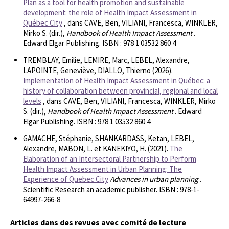
Plan as a tool for health promotion and sustainable
development: the role of Health Impact Assessment in
Québec City
, dans CAVE, Ben, VILIANI, Francesca, WINKLER,
Mirko S. (dir.),
Handbook of Health Impact Assessment
.
Edward Elgar Publishing. ISBN : 978 1 03532 860 4
TREMBLAY, Emilie, LEMIRE, Marc, LEBEL, Alexandre,
LAPOINTE, Geneviève, DIALLO, Thierno (2026).
Implementation of Health Impact Assessment in Québec: a
history of collaboration between provincial, regional and local
levels
, dans CAVE, Ben, VILIANI, Francesca, WINKLER, Mirko
S. (dir.),
Handbook of Health Impact Assessment
. Edward
Elgar Publishing. ISBN : 978 1 03532 860 4
GAMACHE, Stéphanie, SHANKARDASS, Ketan, LEBEL,
Alexandre, MABON, L. et KANEKIYO, H. (2021).
The
Elaboration of an Intersectoral Partnership to Perform
Health Impact Assessment in Urban Planning: The
Experience of Quebec City
Advances in urban planning
.
Scientific Research an academic publisher. ISBN : 978-1-
64997-266-8
Articles dans des revues avec comité de lecture