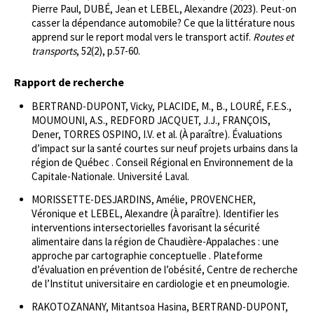
Pierre Paul, DUBÉ, Jean et LEBEL, Alexandre (2023). Peut-on
casser la dépendance automobile? Ce que la littérature nous
apprend sur le report modal vers le transport actif.
Routes et
transports
, 52(2), p.57-60.
Rapport de recherche
BERTRAND-DUPONT, Vicky, PLACIDE, M., B., LOURÉ, F.E.S.,
MOUMOUNI, A.S., REDFORD JACQUET, J.J., FRANÇOIS,
Dener, TORRES OSPINO, I.V. et al. (À paraître). Évaluations
d’impact sur la santé courtes sur neuf projets urbains dans la
région de Québec . Conseil Régional en Environnement de la
Capitale-Nationale. Université Laval.
MORISSETTE-DESJARDINS, Amélie, PROVENCHER,
Véronique et LEBEL, Alexandre (À paraître). Identifier les
interventions intersectorielles favorisant la sécurité
alimentaire dans la région de Chaudière-Appalaches : une
approche par cartographie conceptuelle . Plateforme
d’évaluation en prévention de l’obésité, Centre de recherche
de l’Institut universitaire en cardiologie et en pneumologie.
RAKOTOZANANY, Mitantsoa Hasina, BERTRAND-DUPONT,