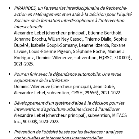
PIRAMIDES, un Partenariat Interdisciplinaire de Recherche-
action en AMénagement et en aIde à la Décision pour l'Équité
Sociale: de la formation interdisciplinaire à l'intervention
intersectorielle
Alexandre Lebel (chercheur principal), Etienne Berthold,
Johanne Brochu, Willian Ney Cassol, Thierno Diallo, Sophie
Dupéré, Isabelle Goupil-Sormany, Leanne Idzerda, Roxane
Lavoie, Louis-Étienne Pigeon, Stéphane Roche, Manuel J
Rodriguez, Dominic Villeneuve, subvention, FQRSC, 310 000$,
2021-2025.
Pour en finir avec la dépendance automobile: Une revue
exploratoire de la littérature
Dominic Villeneuve (chercheur principal), Jean Dubé,
Alexandre Lebel, subvention, CRSH, 29 556$, 2021-2022.
Développement d’un système d’aide à la décision pour les
interventions d’agriculture urbaine visant à l'améliorer
Alexandre Lebel (chercheur principal), subvention, MITACS
Inc., 90 000$, 2020-2022.
Prévention de l’obésité basée sur les évidences : analyses
contextuelles et interventions intersectorielles