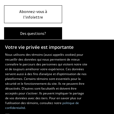
Abonnez-vous à
l'infolettre
Des questions?
Votre vie privée est importante
La Faculté et ses écoles
Nous utilisons des témoins (aussi appelés
cookies
) pour
recueillir des données qui nous permettent de mieux
Faculté d’aménagement, d’architecture, d’art et de design
connaître le parcours des personnes qui visitent notre site
École d’art
et de toujours améliorer votre expérience. Ces données
servent aussi à des fins d’analyse et d’optimisation de nos
École supérieure d’aménagement du territoire et de développement
plateformes. Certains témoins sont essentiels pour la
régional
sécurité et le fonctionnement du site. Ils ne peuvent être
École d’architecture
désactivés. D’autres sont facultatifs et doivent être
École de design
acceptés pour s’activer. Ils peuvent impliquer le partage
de vos données avec des tiers. Pour en savoir plus sur
l’utilisation des témoins, consultez notre
politique de
confidentialité.