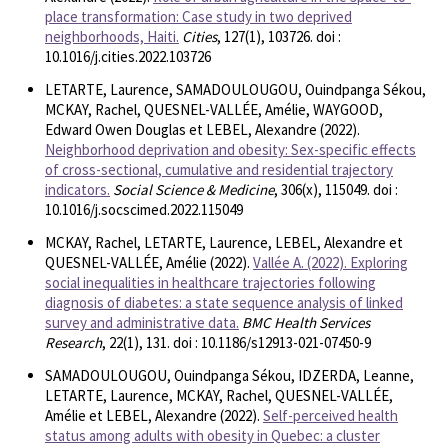
place transformation: Case study in two deprived
neighborhoods, Haiti.
Cities
, 127(1), 103726. doi :
10.1016/j.cities.2022.103726
LETARTE, Laurence, SAMADOULOUGOU, Ouindpanga Sékou,
MCKAY, Rachel, QUESNEL-VALLÉE, Amélie, WAYGOOD,
Edward Owen Douglas et LEBEL, Alexandre (2022).
Neighborhood deprivation and obesity: Sex-specific effects
of cross-sectional, cumulative and residential trajectory
indicators.
Social Science & Medicine
, 306(x), 115049. doi :
10.1016/j.socscimed.2022.115049
MCKAY, Rachel, LETARTE, Laurence, LEBEL, Alexandre et
QUESNEL-VALLÉE, Amélie (2022).
Vallée A. (2022). Exploring
social inequalities in healthcare trajectories following
diagnosis of diabetes: a state sequence analysis of linked
survey and administrative data.
BMC Health Services
Research
, 22(1), 131. doi : 10.1186/s12913-021-07450-9
SAMADOULOUGOU, Ouindpanga Sékou, IDZERDA, Leanne,
LETARTE, Laurence, MCKAY, Rachel, QUESNEL-VALLÉE,
Amélie et LEBEL, Alexandre (2022).
Self-perceived health
status among adults with obesity in Quebec: a cluster