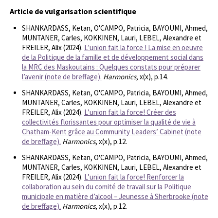
Article de vulgarisation scientifique
SHANKARDASS, Ketan, O'CAMPO, Patricia, BAYOUMI, Ahmed,
MUNTANER, Carles, KOKKINEN, Lauri, LEBEL, Alexandre et
FREILER, Alix (2024).
L’union fait la force ! La mise en oeuvre
de la Politique de la famille et de développement social dans
la MRC des Maskoutains : Quelques constats pour préparer
l’avenir (note de breffage).
Harmonics
, x(x), p.14.
SHANKARDASS, Ketan, O'CAMPO, Patricia, BAYOUMI, Ahmed,
MUNTANER, Carles, KOKKINEN, Lauri, LEBEL, Alexandre et
FREILER, Alix (2024).
L’union fait la force! Créer des
collectivités florissantes pour optimiser la qualité de vie à
Chatham-Kent grâce au Community Leaders’ Cabinet (note
de breffage).
Harmonics
, x(x), p.12.
SHANKARDASS, Ketan, O'CAMPO, Patricia, BAYOUMI, Ahmed,
MUNTANER, Carles, KOKKINEN, Lauri, LEBEL, Alexandre et
FREILER, Alix (2024).
L’union fait la force! Renforcer la
collaboration au sein du comité de travail sur la Politique
municipale en matière d’alcool – Jeunesse à Sherbrooke (note
de breffage).
Harmonics
, x(x), p.12.