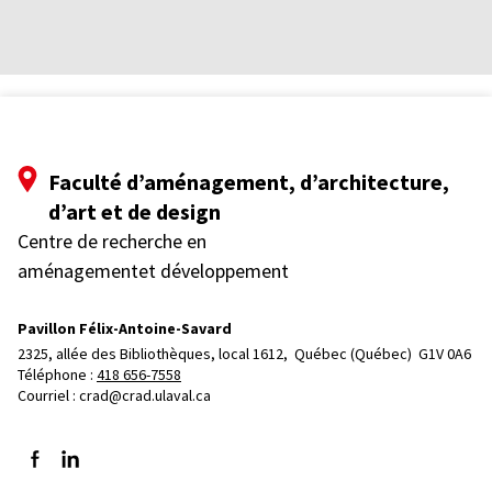
Faculté d’aménagement, d’architecture,
d’art et de design
Centre de recherche en
aménagementet développement
Pavillon Félix-Antoine-Savard
2325, allée des Bibliothèques, local 1612, 
Québec (Québec)  G1V 0A6
Téléphone : 
418 656-7558
Courriel :
crad@crad.ulaval.ca
Suivez-nous sur Facebook
Suivez-nous sur LinkedIn