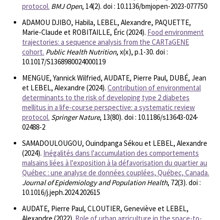
protocol.
BMJ Open
, 14(2). doi : 10.1136/bmjopen-2023-077750
ADAMOU DJIBO, Habila, LEBEL, Alexandre, PAQUETTE,
Marie-Claude et ROBITAILLE, Éric (2024).
Food environment
trajectories: a sequence analysis from the CARTaGENE
cohort.
Public Health Nutrition
, x(x), p.1-30. doi :
10.1017/S1368980024000119
MENGUE, Yannick Wilfried, AUDATE, Pierre Paul, DUBÉ, Jean
et LEBEL, Alexandre (2024).
Contribution of environmental
determinants to the risk of developing type 2 diabetes
mellitus in a life-course perspective: a systematic review
protocol.
Springer Nature
, 13(80). doi : 10.1186/s13643-024-
02488-2
SAMADOULOUGOU, Ouindpanga Sékou et LEBEL, Alexandre
(2024).
Inégalités dans l'accumulation des comportements
malsains liées à l'exposition à la défavorisation du quartier au
Québec : une analyse de données couplées, Québec, Canada.
Journal of Epidemiology and Population Health
, 72(3). doi :
10.1016/j.jeph.2024.202615
AUDATE, Pierre Paul, CLOUTIER, Geneviève et LEBEL,
Alexandre (2022).
Role of urban agriculture in the space-to-