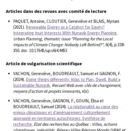
Articles dans des revues avec comité de lecture
PAQUET, Antoine, CLOUTIER, Geneviève et BLAIS, Myriam
(2021).
Renewable Energy as a Catalyst for Equity?
Integrating Inuit Interests With Nunavik Energy Planning.
Urban Planning, thematic issue "Planning for the Local
Impacts of Climate Change: Nobody Left Behind?"
, 6(4), p.338-
350. doi : 10.17645/up.v6i4.4453
Article de vulgarisation scientifique
VACHON, Geneviève, BOUDREAULT, Samuel et GAGNON, F.
(2024).
Doing things differently: Atlas to Plan, Dwell, Build a
Sustainable Nunavik.
Recueil Web avec clés de changement,
moyens d’action et projets innovants
, x(x).
VACHON, Geneviève, GAGNON, F., GOUIN, Élisa et
BOUDREAULT, Samuel (2024).
La relationalité au cœur des
enjeux climatiques et d’aménagement culturellement
approprié en territoires autochtones. Synthèse de
recherche.
État des recherches au Québec : Villes, actions
climatiques, inégalités. Réseau Villes Régions Monde (VRM) et