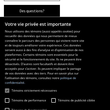
Des questions?
Votre vie privée est importante
La Faculté et ses écoles
Nous utilisons des témoins (aussi appelés
cookies
) pour
recueillir des données qui nous permettent de mieux
Faculté d’aménagement, d’architecture, d’art et de design
connaître le parcours des personnes qui visitent notre site
École d’art
et de toujours améliorer votre expérience. Ces données
servent aussi à des fins d’analyse et d’optimisation de nos
École supérieure d’aménagement du territoire et de développement
plateformes. Certains témoins sont essentiels pour la
régional
sécurité et le fonctionnement du site. Ils ne peuvent être
École d’architecture
désactivés. D’autres sont facultatifs et doivent être
École de design
acceptés pour s’activer. Ils peuvent impliquer le partage
de vos données avec des tiers. Pour en savoir plus sur
l’utilisation des témoins, consultez notre
politique de
confidentialité.
Témoins strictement nécessaires
Témoins de performance
Témoins de publicité ciblée