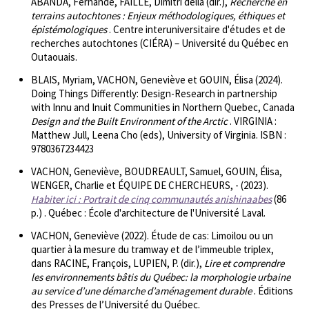
ABANDA, Fernande, FAILLE, Dimitri della (dir.),
Recherche en
terrains autochtones : Enjeux méthodologiques, éthiques et
épistémologiques
. Centre interuniversitaire d'études et de
recherches autochtones (CIÉRA) – Université du Québec en
Outaouais.
BLAIS, Myriam, VACHON, Geneviève et GOUIN, Élisa (2024).
Doing Things Differently: Design-Research in partnership
with Innu and Inuit Communities in Northern Quebec, Canada
Design and the Built Environment of the Arctic
. VIRGINIA :
Matthew Jull, Leena Cho (eds), University of Virginia. ISBN :
9780367234423
VACHON, Geneviève, BOUDREAULT, Samuel, GOUIN, Élisa,
WENGER, Charlie et ÉQUIPE DE CHERCHEURS, - (2023).
Habiter ici : Portrait de cinq communautés anishinaabes
(86
p.) . Québec : École d'architecture de l'Université Laval.
VACHON, Geneviève (2022). Étude de cas: Limoilou ou un
quartier à la mesure du tramway et de l’immeuble triplex,
dans RACINE, François, LUPIEN, P. (dir.),
Lire et comprendre
les environnements bâtis du Québec: la morphologie urbaine
au service d’une démarche d’aménagement durable
. Éditions
des Presses de l’Université du Québec.