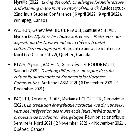
Myrtille (2022).
Living the cold : Challenges for Architecture
and Planning in the Inuit Territory of Nunavik
. Auviqsaqtut •
22nd Inuit Studies Conference ( 6 April 2022 - 9 April 2022),
Winnipeg, Canada.
VACHON, Geneviève, BOUDREAULT, Samuel et BLAIS,
Myriam (2022).
Faire les choses autrement : Prêter voix aux
aspirations des Nunavimiut en matière d’habitat
culturellement approprié
. Rencontre annuelle Sentinelle
Nord (27 October 2022), Québec, Canada.
BLAIS, Myriam, VACHON, Geneviève et BOUDREAULT,
Samuel (2021).
Dwelling differently : new practices for
culturally sustainable environments for Northern
Communities
. Arcticnet ASM 2021 ( 6 December 2021 - 9
December 2021)
PAQUET, Antoine, BLAIS, Myriam et CLOUTIER, Geneviève
(2021).
La transition énergétique nordique vue du Nunavik :
vers une intégration des Inuits et de leurs intérêts dans le
processus de production énergétique
. Réunion scientifique
Sentinelle Nord 2021 ( 2 November 2021 - 4 November 2021),
Québec, Canada.