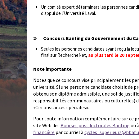
Un comité expert déterminera les personnes candid
d’appui de l’Université Laval.
2-
Concours Banting du Gouvernement du C
Seules les personnes candidates ayant reçu la lettr
final sur RechercheNet,
au plus tard le 20 sept
Note importante
Notez que ce concours vise principalement les per
université. Si une personne candidate choisit de p
obtenu son diplôme admissible, une solide justifica
responsabilités communautaires ou culturelles) do
«Circonstances spéciales».
Pour toute information complémentaire sur ce pr
site Web des
Bourses postdoctorales Banting
ou 
financière
par courriel à
cycles_superieurs@bbaf.u