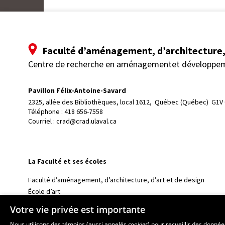
Faculté d’aménagement, d’architecture, 
Centre de recherche en aménagementet développe
Pavillon Félix-Antoine-Savard
2325, allée des Bibliothèques, local 1612, 
Québec (Québec)  G1V
Téléphone : 
418 656-7558
Courriel :
crad@crad.ulaval.ca
La Faculté et ses écoles
Faculté d’aménagement, d’architecture, d’art et de design
École d’art
École supérieure d’aménagement du territoire et de développem
Votre vie privée est importante
École d’architecture
Nous utilisons des témoins (aussi appelés
cookies
) pour recueillir des donné