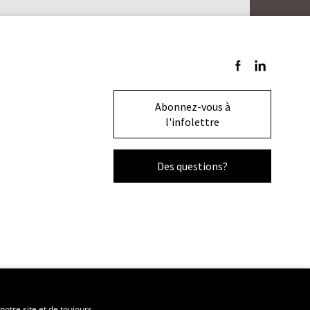
Suivez-nous sur F
Suivez-nous s
Abonnez-vous à
l'infolettre
Des questions?
notre site et de toujours