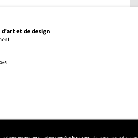
d’art et de design
ment
 0A6
ent régional
es qui nous permettent de mieux connaître le parcours des personnes qui visitent 