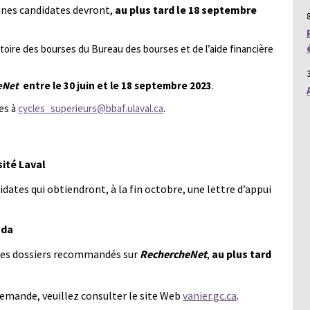
nnes candidates devront,
au plus tard le 18 septembre
toire des bourses du Bureau des bourses et de l’aide financière
eNet
entre le 30 juin et le 18 septembre 2023
.
es
à
cycles_superieurs@bbaf.ulaval.ca
.
sité Laval
ates qui obtiendront, à la fin octobre, une lettre d’appui
ada
s des dossiers recommandés sur
RechercheNet
,
au plus tard
emande, veuillez consulter le site Web
vanier.gc.ca
.