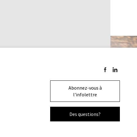
Suivez-nous sur F
Suivez-nous s
Abonnez-vous à
l'infolettre
Des questions?