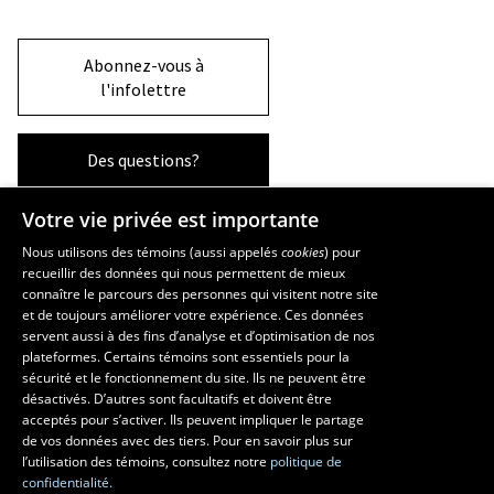
Abonnez-vous à
l'infolettre
Des questions?
Votre vie privée est importante
La Faculté et ses écoles
Nous utilisons des témoins (aussi appelés
cookies
) pour
recueillir des données qui nous permettent de mieux
Faculté d’aménagement, d’architecture, d’art et de design
connaître le parcours des personnes qui visitent notre site
École d’art
et de toujours améliorer votre expérience. Ces données
servent aussi à des fins d’analyse et d’optimisation de nos
École supérieure d’aménagement du territoire et de développement
plateformes. Certains témoins sont essentiels pour la
régional
sécurité et le fonctionnement du site. Ils ne peuvent être
École d’architecture
désactivés. D’autres sont facultatifs et doivent être
École de design
acceptés pour s’activer. Ils peuvent impliquer le partage
de vos données avec des tiers. Pour en savoir plus sur
l’utilisation des témoins, consultez notre
politique de
confidentialité.