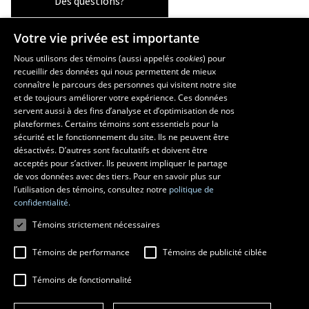
Des questions?
Votre vie privée est importante
La Faculté et ses écoles
Nous utilisons des témoins (aussi appelés
cookies
) pour
recueillir des données qui nous permettent de mieux
Faculté d’aménagement, d’architecture, d’art et de design
connaître le parcours des personnes qui visitent notre site
École d’art
et de toujours améliorer votre expérience. Ces données
servent aussi à des fins d’analyse et d’optimisation de nos
École supérieure d’aménagement du territoire et de développement
plateformes. Certains témoins sont essentiels pour la
régional
sécurité et le fonctionnement du site. Ils ne peuvent être
École d’architecture
désactivés. D’autres sont facultatifs et doivent être
École de design
acceptés pour s’activer. Ils peuvent impliquer le partage
de vos données avec des tiers. Pour en savoir plus sur
l’utilisation des témoins, consultez notre
politique de
confidentialité.
Témoins strictement nécessaires
Témoins de performance
Témoins de publicité ciblée
Témoins de fonctionnalité
© 2026 Université Laval
Tous droits réservés