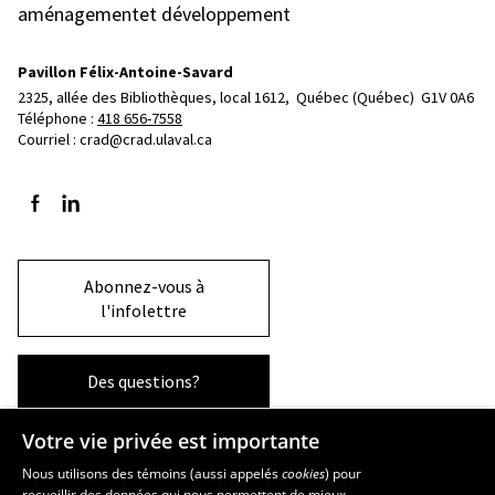
aménagementet développement
Pavillon Félix-Antoine-Savard
2325, allée des Bibliothèques, local 1612, 
Québec (Québec)  G1V 0A6
Téléphone : 
418 656-7558
Courriel :
crad@crad.ulaval.ca
Suivez-nous sur Facebook
Suivez-nous sur LinkedIn
Abonnez-vous à
l'infolettre
Des questions?
Votre vie privée est importante
La Faculté et ses écoles
Nous utilisons des témoins (aussi appelés
cookies
) pour
recueillir des données qui nous permettent de mieux